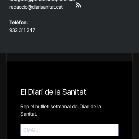
(Twitter)
redaccio@diarisanitat.cat
RSS
Telèfon:
932 311 247