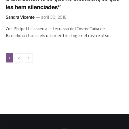
les hem silenciades”
Sandra Vicente
abril 30, 2018
Zoe Philpott s’asseu a la terrassa del CosmoCaixa de
Barcelona i tanca els ulls mentre dirigeix el rostre al sol.…
Next
1
2