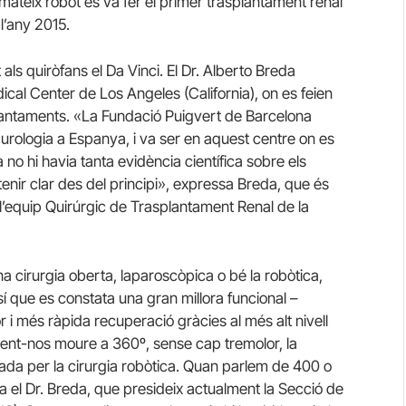
ateix robot es va fer el primer trasplantament renal
l’any 2015.
 als quiròfans el Da Vinci. El Dr. Alberto Breda
cal Center de Los Angeles (California), on es feien
plantaments. «La Fundació Puigvert de Barcelona
urologia a Espanya, i va ser en aquest centre on es
no hi havia tanta evidència científica sobre els
 tenir clar des del principi», expressa Breda, que és
 l’equip Quirúrgic de Trasplantament Renal de la
na cirurgia oberta, laparoscòpica o bé la robòtica,
 sí que es constata una gran millora funcional –
or i més ràpida recuperació gràcies al més alt nivell
dent-nos moure a 360º, sense cap tremolor, la
itada per la cirurgia robòtica. Quan parlem de 400 o
a el Dr. Breda, que presideix actualment la Secció de