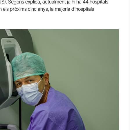
S). Segons explica, actualment ja hi ha 44 hospitals
 els pròxims cinc anys, la majoria d’hospitals