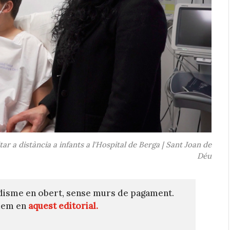
r a distància a infants a l'Hospital de Berga | Sant Joan de
Déu
disme en obert, sense murs de pagament.
quem en
aquest editorial.