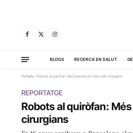
Facebook
X
Instagram
(Twitter)
BLOGS
RECERCA EN SALUT
GE
Portada
»
Robots al quiròfan: Més precisió en mans dels cirurgians
REPORTATGE
Robots al quiròfan: Més
cirurgians