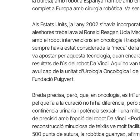
la bufeta) amb robot a Espanya i també amb el m
complet a Europa amb cirurgia robòtica. Va ser 
Als Estats Units, ja l’any 2002 s’havia incorporat
aleshores treballava al Ronald Reagan Ucla Medi
amb el robot intervencions en oncologia i tras
sempre havia estat considerada la ‘meca’ de la 
va apostar per aquesta tecnologia, quan encara 
resultats de l’ús del robot Da Vinci. Aquí ho van
avui cap de la unitat d’Urologia Oncològica i de
Fundació Puigvert.
Breda precisa, però, que, en oncologia, es triï u
pel que fa a la curació no hi ha diferència, però
continència urinària i potència sexual- i una mill
de precisió amb l’opció del robot Da Vinci. «Po
reconstrucció minuciosa de teixits ve molt facil
500 punts de sutura, la robòtica guanya», afirm