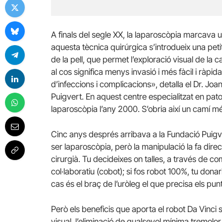
A finals del segle XX, la laparoscòpia marcava 
aquesta tècnica quirúrgica s’introdueix una petit
de la pell, que permet l’exploració visual de la 
al cos significa menys invasió i més fàcil i ràpi
d’infeccions i complicacions», detalla el Dr. Joa
Puigvert. En aquest centre especialitzat en pa
laparoscòpia l’any 2000. S’obria així un camí mé
Cinc anys després arribava a la Fundació Puigve
ser laparoscòpia, però la manipulació la fa direc
cirurgià. Tu decideixes on talles, a través de co
col·laboratiu (cobot); si fos robot 100%, tu donari
cas és el braç de l’uròleg el que precisa els pun
Però els beneficis que aporta el robot Da Vinci
visual, l’eliminació de qualsevol mínima tremol