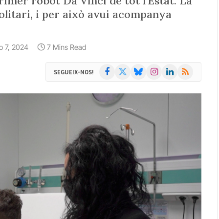
rimer robot Da Vinci de tot l'Estat. La
olitari, i per això avui acompanya
io 7, 2024
7 Mins Read
Facebook
X
Bluesky
Instagram
LinkedIn
RSS
SEGUEIX-NOS!
(Twitter)