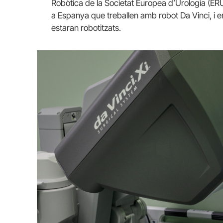
Robòtica de la Societat Europea d’Urologia (ERU
a Espanya que treballen amb robot Da Vinci, i en
estaran robotitzats.