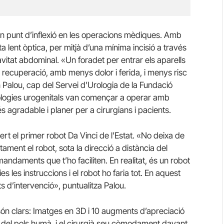
un punt d’inflexió en les operacions mèdiques. Amb
a lent òptica, per mitjà d’una mínima incisió a través
cavitat abdominal. «Un foradet per entrar els aparells
da recuperació, amb menys dolor i ferida, i menys risc
n Palou, cap del Servei d’Urologia de la Fundació
tologies urogenitals van començar a operar amb
s agradable i planer per a cirurgians i pacients.
rt el primer robot Da Vinci de l’Estat. «No deixa de
tament el robot, sota la direcció a distància del
mandaments que t’ho faciliten. En realitat, és un robot
es les instruccions i el robot ho faria tot. En aquest
ts d’intervenció», puntualitza Palou.
 són clars: Imatges en 3D i 10 augments d’apreciació
or del pols humà, i el cirurgià seu còmodament davant