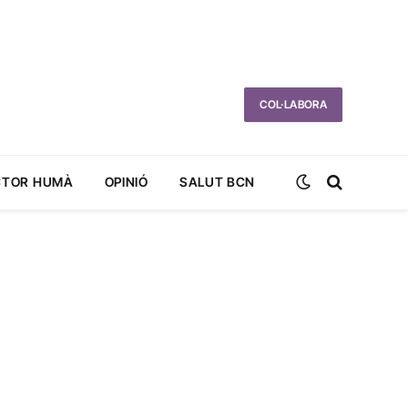
COL·LABORA
CTOR HUMÀ
OPINIÓ
SALUT BCN