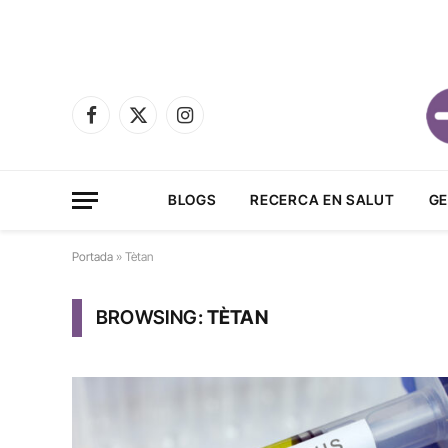
Facebook
X
Instagram
(Twitter)
BLOGS
RECERCA EN SALUT
GE
Portada
»
Tètan
BROWSING:
TÈTAN