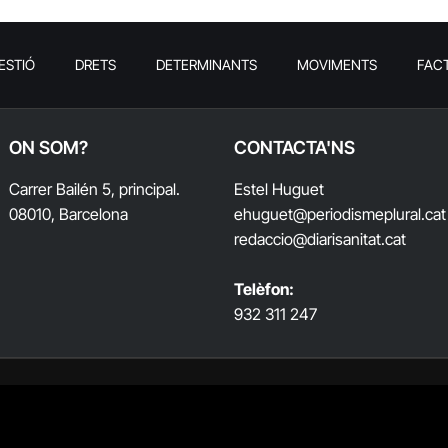
ESTIÓ
DRETS
DETERMINANTS
MOVIMENTS
FAC
ON SOM?
CONTACTA'NS
Carrer Bailén 5, principal.
Estel Huguet
08010, Barcelona
ehuguet
@periodismeplural.cat
redaccio@diarisanitat.cat
Telèfon:
932 311 247