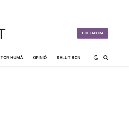
COL·LABORA
CTOR HUMÀ
OPINIÓ
SALUT BCN