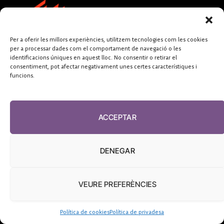
Per a oferir les millors experiències, utilitzem tecnologies com les cookies
per a processar dades com el comportament de navegació o les
identificacions úniques en aquest lloc. No consentir o retirar el
consentiment, pot afectar negativament unes certes característiques i
funcions.
FUNDACIÓ
PERIODISME
ACCEPTAR
PLURAL
DENEGAR
VEURE PREFERÈNCIES
El Diari de la Sanitat, 2026
Política de cookies
Política de privadesa