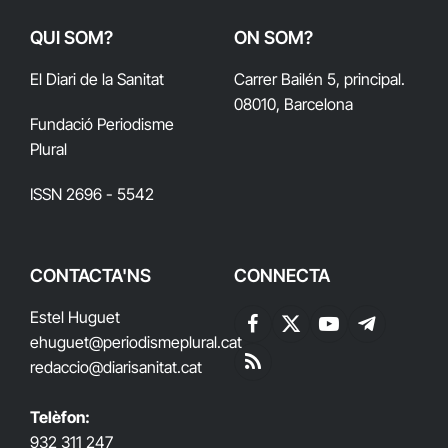
QUI SOM?
ON SOM?
El Diari de la Sanitat
Carrer Bailén 5, principal.
08010, Barcelona
Fundació Periodisme
Plural
ISSN 2696 - 5542
CONTACTA'NS
CONNECTA
Estel Huguet
Facebook
X
YouTube
Telegram
ehuguet
@periodismeplural.cat
(Twitter)
redaccio@diarisanitat.cat
RSS
Telèfon:
932 311 247