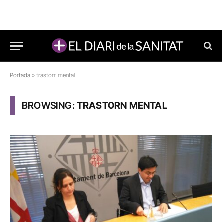
Portada
»
trastorn mental
BROWSING:
TRASTORN MENTAL