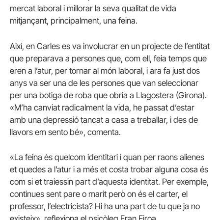
mercat laboral i millorar la seva qualitat de vida
mitjançant, principalment, una feina.
Així, en Carles es va involucrar en un projecte de l’entitat
que preparava a persones que, com ell, feia temps que
eren a l’atur, per tornar al món laboral, i ara fa just dos
anys va ser una de les persones que van seleccionar
per una botiga de roba que obria a Llagostera (Girona).
«M’ha canviat radicalment la vida, he passat d’estar
amb una depressió tancat a casa a treballar, i des de
llavors em sento bé», comenta.
«La feina és quelcom identitari i quan per raons alienes
et quedes a l’atur i a més et costa trobar alguna cosa és
com si et traiessin part d’aquesta identitat. Per exemple,
continues sent pare o marit però on és el carter, el
professor, l’electricista? Hi ha una part de tu que ja no
existeix», reflexiona el psicòleg Fran Eiroa.