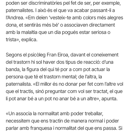
poden ser discriminatòries pel fet de ser, per exemple,
paternalistes. I això és el que va acabar passant-li a
l’Andrea. «Em deien ‘vesteix-te amb colors més alegres
dona, et sentiràs més bé’ o associaven directament
amb la malaltia que un dia pogués estar seriosa o
trista», explica.
Segons el psicòleg Fran Eiroa, davant el coneixement
del trastorn hi sol haver dos tipus de reacció: d’una
banda, la figura del qui té por a com pot actuar la
persona que té el trastorn mental; de l’altra, la
paternalista. «El millor és no donar per fet com l’altre vol
que el tractis, sinó preguntar com vol ser tractat, el que
li pot anar bé a un pot no anar bé a un altre», apunta.
«Un associa la normalitat amb poder treballar,
necessitem que ens tractin de manera normal i poder
parlar amb franquesa i normalitat del que ens passa. Si