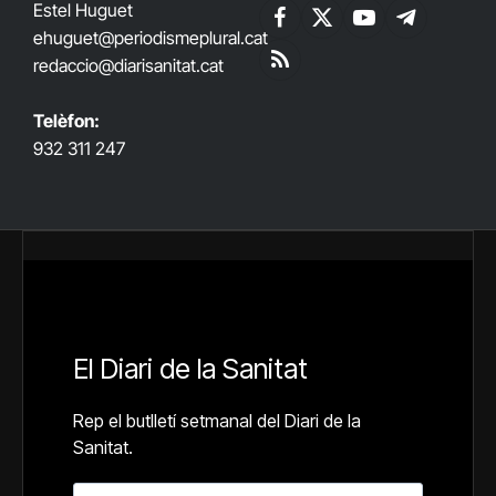
Estel Huguet
Facebook
X
YouTube
Telegram
ehuguet
@periodismeplural.cat
(Twitter)
redaccio@diarisanitat.cat
RSS
Telèfon:
932 311 247