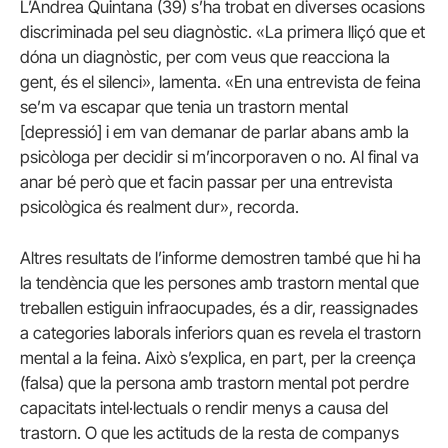
L’Andrea Quintana (39) s’ha trobat en diverses ocasions
discriminada pel seu diagnòstic. «La primera lliçó que et
dóna un diagnòstic, per com veus que reacciona la
gent, és el silenci», lamenta. «En una entrevista de feina
se’m va escapar que tenia un trastorn mental
[depressió] i em van demanar de parlar abans amb la
psicòloga per decidir si m’incorporaven o no. Al final va
anar bé però que et facin passar per una entrevista
psicològica és realment dur», recorda.
Altres resultats de l’informe demostren també que hi ha
la tendència que les persones amb trastorn mental que
treballen estiguin infraocupades, és a dir, reassignades
a categories laborals inferiors quan es revela el trastorn
mental a la feina. Això s’explica, en part, per la creença
(falsa) que la persona amb trastorn mental pot perdre
capacitats intel·lectuals o rendir menys a causa del
trastorn. O que les actituds de la resta de companys