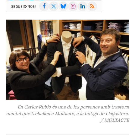
Facebook
X
Bluesky
Instagram
LinkedIn
RSS
SEGUEIX-NOS!
(Twitter)
En Carles Rubio és una de les persones amb trastorn
mental que treballen a Moltacte, a la botiga de Llagostera.
/ MOLTACTE