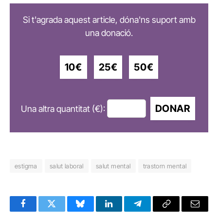
Si t'agrada aquest article, dóna'ns suport amb
una donació.
10€
25€
50€
DONAR
Una altra quantitat (€):
estigma
salut laboral
salut mental
trastorn mental
Facebook
Twitter
Bluesky
LinkedIn
Telegram
Copy
Email