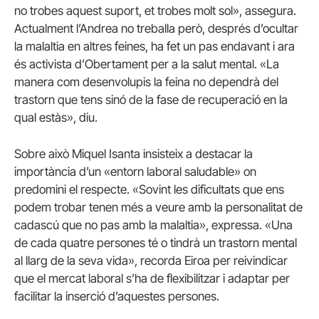
no trobes aquest suport, et trobes molt sol», assegura.
Actualment l’Andrea no treballa però, després d’ocultar
la malaltia en altres feines, ha fet un pas endavant i ara
és activista d’Obertament per a la salut mental. «La
manera com desenvolupis la feina no dependrà del
trastorn que tens sinó de la fase de recuperació en la
qual estàs», diu.
Sobre això Miquel Isanta insisteix a destacar la
importància d’un «entorn laboral saludable» on
predomini el respecte. «Sovint les dificultats que ens
podem trobar tenen més a veure amb la personalitat de
cadascú que no pas amb la malaltia», expressa. «Una
de cada quatre persones té o tindrà un trastorn mental
al llarg de la seva vida», recorda Eiroa per reivindicar
que el mercat laboral s’ha de flexibilitzar i adaptar per
facilitar la inserció d’aquestes persones.