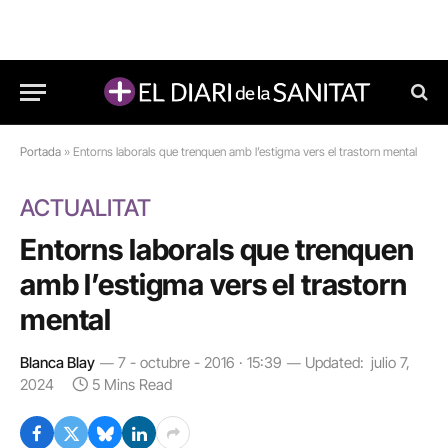
Portada
»
Entorns laborals que trenquen amb l’estigma vers el trastorn mental
ACTUALITAT
Entorns laborals que trenquen
amb l’estigma vers el trastorn
mental
Blanca Blay
7 - octubre - 2016 · 15:39
Updated:
julio 7,
2024
5 Mins Read