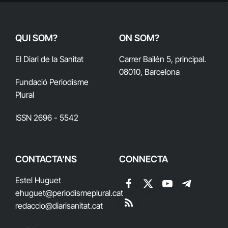
QUI SOM?
ON SOM?
El Diari de la Sanitat
Carrer Bailén 5, principal.
08010, Barcelona
Fundació Periodisme
Plural
ISSN 2696 - 5542
CONTACTA'NS
CONNECTA
Estel Huguet
Facebook
X
YouTube
Telegram
ehuguet
@periodismeplural.cat
(Twitter)
redaccio@diarisanitat.cat
RSS