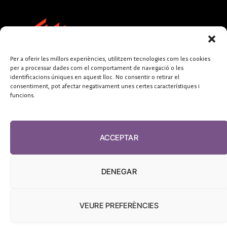
Per a oferir les millors experiències, utilitzem tecnologies com les cookies
per a processar dades com el comportament de navegació o les
identificacions úniques en aquest lloc. No consentir o retirar el
consentiment, pot afectar negativament unes certes característiques i
funcions.
FUNDACIÓ
PERIODISME
ACCEPTAR
PLURAL
DENEGAR
VEURE PREFERÈNCIES
El Diari de la Sanitat, 2026