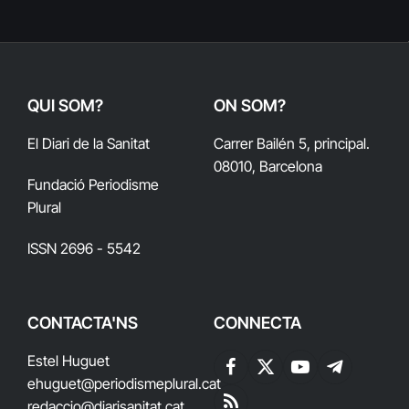
QUI SOM?
ON SOM?
El Diari de la Sanitat
Carrer Bailén 5, principal.
08010, Barcelona
Fundació Periodisme
Plural
ISSN 2696 - 5542
CONTACTA'NS
CONNECTA
Estel Huguet
Facebook
X
YouTube
Telegram
ehuguet
@periodismeplural.cat
(Twitter)
redaccio@diarisanitat.cat