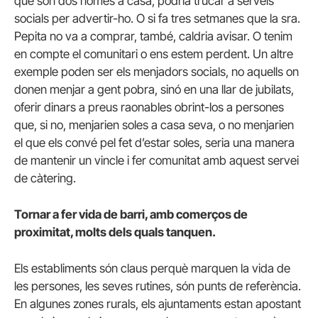
que són dos només a casa, podria trucar a serveis
socials per advertir-ho. O si fa tres setmanes que la sra.
Pepita no va a comprar, també, caldria avisar. O tenim
en compte el comunitari o ens estem perdent. Un altre
exemple poden ser els menjadors socials, no aquells on
donen menjar a gent pobra, sinó en una llar de jubilats,
oferir dinars a preus raonables obrint-los a persones
que, si no, menjarien soles a casa seva, o no menjarien
el que els convé pel fet d’estar soles, seria una manera
de mantenir un vincle i fer comunitat amb aquest servei
de càtering.
Tornar a fer vida de barri, amb comerços de
proximitat, molts dels quals tanquen.
Els establiments són claus perquè marquen la vida de
les persones, les seves rutines, són punts de referència.
En algunes zones rurals, els ajuntaments estan apostant