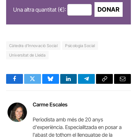
DONAR
Una altra quantitat (€):
Càtedra d’Innovació Social
Psicologia Social
Universitat de Lleida
Facebook
Twitter
Bluesky
LinkedIn
Telegram
Copy
Email
Link
Carme Escales
Periodista amb més de 20 anys
d'experiència. Especialitzada en posar a
l'abast de tothom el llenguatge de la