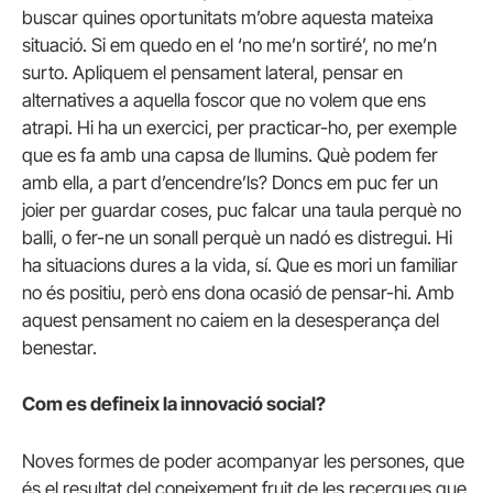
buscar quines oportunitats m’obre aquesta mateixa
situació. Si em quedo en el ‘no me’n sortiré’, no me’n
surto. Apliquem el pensament lateral, pensar en
alternatives a aquella foscor que no volem que ens
atrapi. Hi ha un exercici, per practicar-ho, per exemple
que es fa amb una capsa de llumins. Què podem fer
amb ella, a part d’encendre’ls? Doncs em puc fer un
joier per guardar coses, puc falcar una taula perquè no
balli, o fer-ne un sonall perquè un nadó es distregui. Hi
ha situacions dures a la vida, sí. Que es mori un familiar
no és positiu, però ens dona ocasió de pensar-hi. Amb
aquest pensament no caiem en la desesperança del
benestar.
Com es defineix la innovació social?
Noves formes de poder acompanyar les persones, que
és el resultat del coneixement fruit de les recerques que