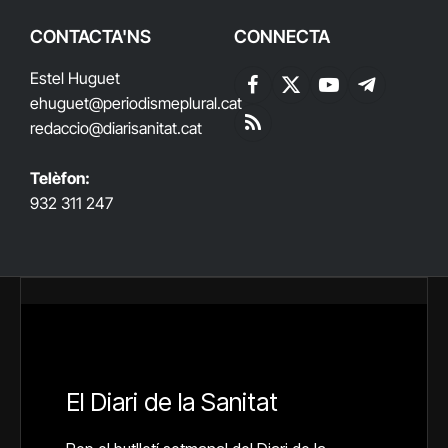
CONTACTA'NS
CONNECTA
Estel Huguet
Facebook
X
YouTube
Telegram
ehuguet
@periodismeplural.cat
(Twitter)
redaccio@diarisanitat.cat
RSS
Telèfon:
932 311 247