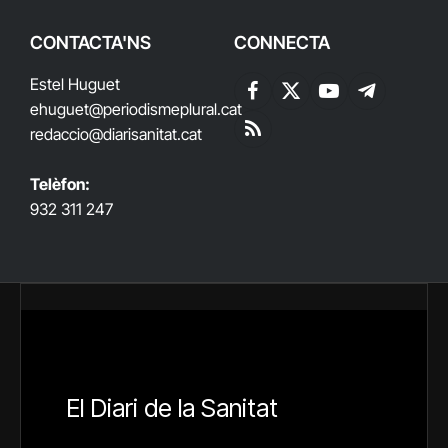
CONTACTA'NS
CONNECTA
Estel Huguet
Facebook
X
YouTube
Telegram
ehuguet
@periodismeplural.cat
(Twitter)
redaccio@diarisanitat.cat
RSS
Telèfon:
932 311 247