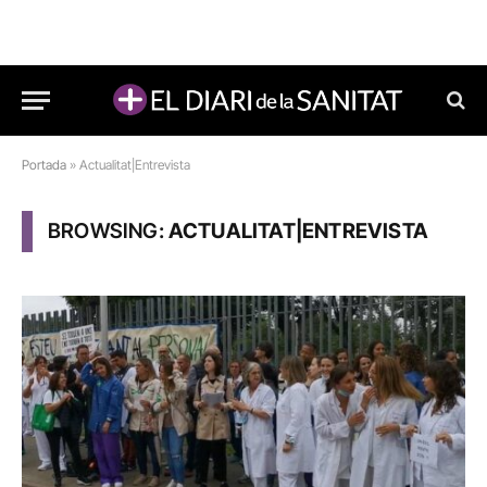
Portada
»
Actualitat|Entrevista
BROWSING:
ACTUALITAT|ENTREVISTA