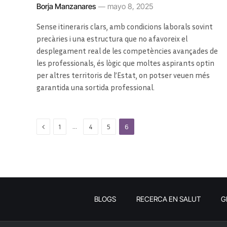
Borja Manzanares
mayo 8, 2025
Sense itineraris clars, amb condicions laborals sovint
precàries i una estructura que no afavoreix el
desplegament real de les competències avançades de
les professionals, és lògic que moltes aspirants optin
per altres territoris de l’Estat, on potser veuen més
garantida una sortida professional.
Previous
…
1
4
5
6
BLOGS
RECERCA EN SALUT
G