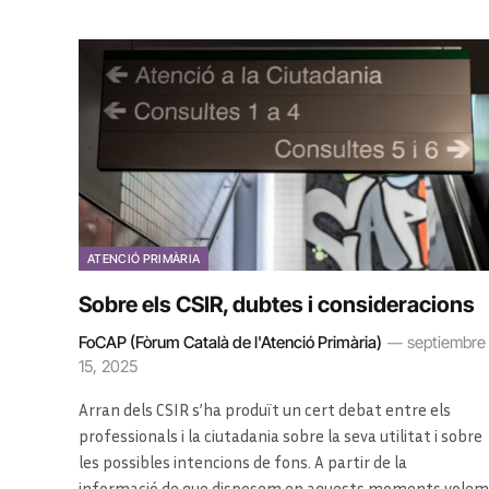
ATENCIÓ PRIMÀRIA
Sobre els CSIR, dubtes i consideracions
FoCAP (Fòrum Català de l'Atenció Primària)
septiembre
15, 2025
Arran dels CSIR s’ha produït un cert debat entre els
professionals i la ciutadania sobre la seva utilitat i sobre
les possibles intencions de fons. A partir de la
informació de que disposem en aquests moments volem