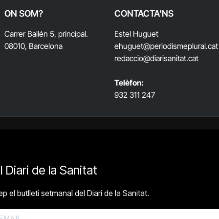
ON SOM?
CONTACTA'NS
Carrer Bailén 5, principal.
Estel Huguet
08010, Barcelona
ehuguet
@periodismeplural.cat
redaccio@diarisanitat.cat
Telèfon:
932 311 247