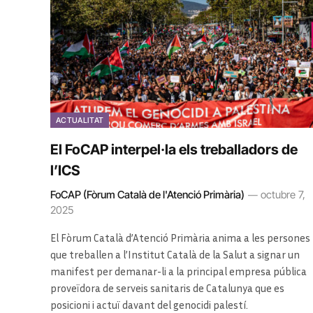
ACTUALITAT
El FoCAP interpel·la els treballadors de
l’ICS
FoCAP (Fòrum Català de l'Atenció Primària)
octubre 7,
2025
El Fòrum Català d’Atenció Primària anima a les persones
que treballen a l’Institut Català de la Salut a signar un
manifest per demanar-li a la principal empresa pública
proveïdora de serveis sanitaris de Catalunya que es
posicioni i actuï davant del genocidi palestí.