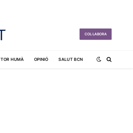
COL·LABORA
CTOR HUMÀ
OPINIÓ
SALUT BCN