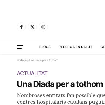
Facebook
X
Instagram
(Twitter)
BLOGS
RECERCA EN SALUT
GE
Portada
»
Una Diada per a tothom
ACTUALITAT
Una Diada per a tothom
Nombroses entitats fan possible que
centres hospitalaris catalans puguin