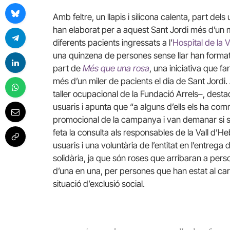
Amb feltre, un llapis i silicona calenta, part dels
han elaborat per a aquest Sant Jordi més d’un m
diferents pacients ingressats a l’
Hospital de la 
una quinzena de persones sense llar han format
part de
Més que una rosa
, una iniciativa que f
més d’un miler de pacients el dia de Sant Jordi.
taller ocupacional de la Fundació Arrels–, desta
usuaris i apunta que “a alguns d’ells els ha co
promocional de la campanya i van demanar si se
feta la consulta als responsables de la Vall d’He
usuaris i una voluntària de l’entitat en l’entre
solidària, ja que són roses que arribaran a per
d’una en una, per persones que han estat al ca
situació d’exclusió social.