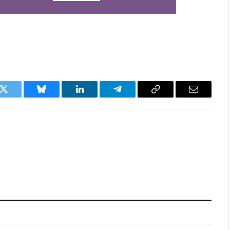
k
Twitter
Bluesky
LinkedIn
Telegram
Copy
Email
Link