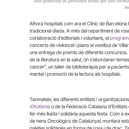
una quinzena de persones sense llar han format
in
Alhora hospitals com ara el Clínic de Barcelona 
tradicional diada. A més del repartiment de roses
col·laboració d’editorials i voluntaris, el
programa 
concerts de violoncel i piano al vestíbul de Villar
una entrega de premis de diferents concursos. T
de la literatura en la salut
, on s’abordaran temes c
càncer”, un taller de biblioteràpia per a pacients
mental i promoció de la lectura als hospitals.
Tanmateix, les diferents entitats i organitzacio
d’Autisme
o de la Federació Catalana d’Entitats 
fer més lluïda i solidària aquesta festa. Com a 
de nens Oncològics de Catalunya) muntarà estan
galetes solidàries en forma de rosa i de drac. Ta