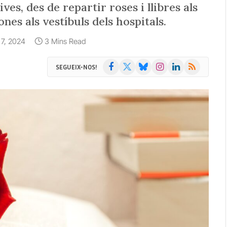
es, des de repartir roses i llibres als
ones als vestíbuls dels hospitals.
o 7, 2024
3 Mins Read
Facebook
X
Bluesky
Instagram
LinkedIn
RSS
SEGUEIX-NOS!
(Twitter)