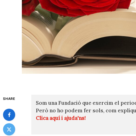
SHARE
Som una Fundació que exercim el perio
Però no ho podem fer sols, com expli
Clica aquí i ajuda'ns!