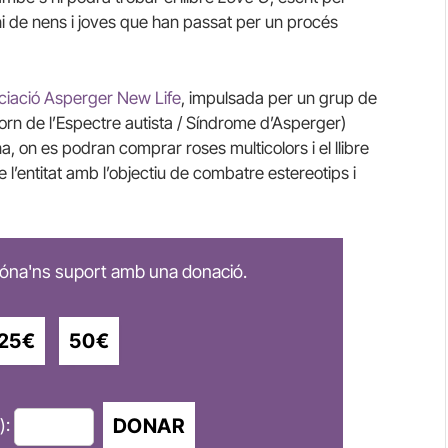
oni de nens i joves que han passat per un procés
ciació Asperger New Life
, impulsada per un grup de
orn de l’Espectre autista / Síndrome d’Asperger)
, on es podran comprar roses multicolors i el llibre
 l’entitat amb l’objectiu de combatre estereotips i
 dóna'ns suport amb una donació.
25€
50€
DONAR
):