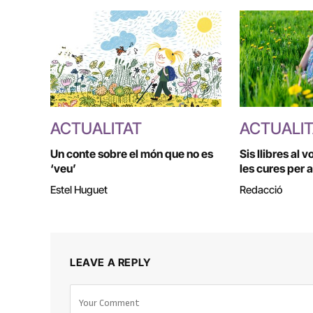
ACTUALITAT
ACTUALI
Un conte sobre el món que no es
Sis llibres al v
‘veu’
les cures per 
Estel Huguet
Redacció
LEAVE A REPLY