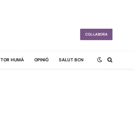
COL·LABORA
CTOR HUMÀ
OPINIÓ
SALUT BCN