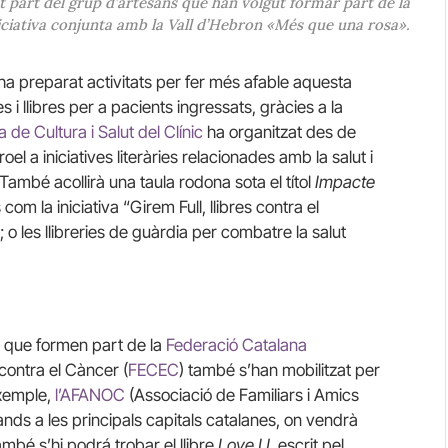
 part del grup d’artesans que han volgut formar part de la
iciativa conjunta amb la Vall d’Hebron «Més que una rosa».
ha preparat activitats per fer més afable aquesta
 i llibres per a pacients ingressats, gràcies a la
de Cultura i Salut del Clínic
ha organitzat des de
roel a iniciatives literàries relacionades amb la salut i
ambé acollirà una taula rodona sota el títol
Impacte
om la iniciativa “Girem Full, llibres contra el
; o les llibreries de guàrdia per combatre la salut
ns que formen part de la
Federació Catalana
contra el Càncer (
FECEC
) també s’han mobilitzat per
exemple,
l’AFANOC
(Associació de Familiars i Amics
ds a les principals capitals catalanes, on vendrà
mbé s’hi podrá trobar el llibre
Love U
, escrit pel