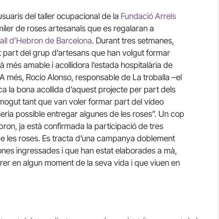
 usuaris del taller ocupacional de la
Fundació Arrels
iler de roses artesanals que es regalaran a
Vall d’Hebron de Barcelona
. Durant tres setmanes,
 part del grup d’artesans que han volgut formar
arà més amable i acollidora l’estada hospitalària de
 A més, Rocío Alonso, responsable de La troballa –el
ca la bona acollida d’aquest projecte per part dels
mmogut tant que van voler formar part del vídeo
ria possible entregar algunes de les roses”. Un cop
bron, ja està confirmada la participació de tres
ga de les roses. Es tracta d’una campanya doblement
sones ingressades i que han estat elaborades a mà,
rrer en algun moment de la seva vida i que viuen en