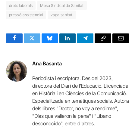
drets laborals
Mesa Sindical de Sanitat
pressió assistencial
vaga sanitat
Facebook
Twitter
Bluesky
LinkedIn
Telegram
Copy
Email
Link
Ana Basanta
Periodista i escriptora. Des del 2023,
directora del Diari de l'Educació. Llicenciada
en Història i en Ciències de la Comunicació.
Especialitzada en temàtiques socials. Autora
dels llibres "Doctor, no voy a rendirme",
"Días que valieron la pena" i "Líbano
desconocido", entre d'altres.