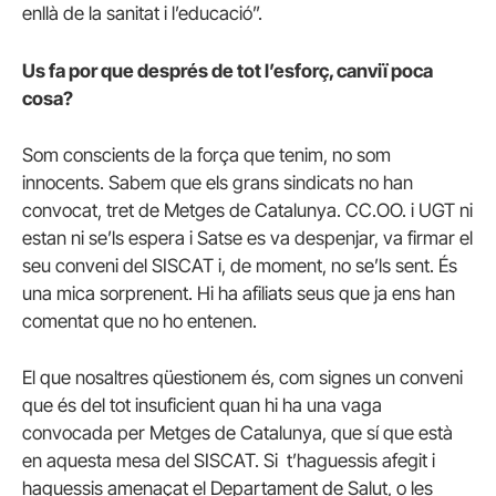
enllà de la sanitat i l’educació”.
Us fa por que després de tot l’esforç, canviï poca
cosa?
Som conscients de la força que tenim, no som
innocents. Sabem que els grans sindicats no han
convocat, tret de Metges de Catalunya. CC.OO. i UGT ni
estan ni se’ls espera i Satse es va despenjar, va firmar el
seu conveni del SISCAT i, de moment, no se’ls sent. És
una mica sorprenent. Hi ha afiliats seus que ja ens han
comentat que no ho entenen.
El que nosaltres qüestionem és, com signes un conveni
que és del tot insuficient quan hi ha una vaga
convocada per Metges de Catalunya, que sí que està
en aquesta mesa del SISCAT. Si t’haguessis afegit i
haguessis amenaçat el Departament de Salut, o les