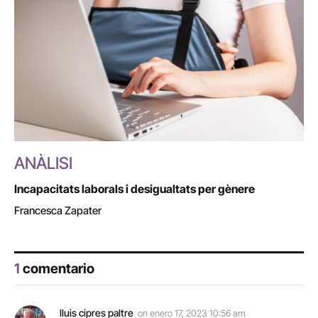
ANÀLISI
Incapacitats laborals i desigualtats per gènere
Francesca Zapater
1
comentario
lluis cipres paltre
on
enero 17, 2023 10:56 am