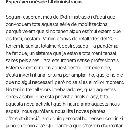
Esperàveu més de l’Administració.
Seguim esperant més de l’Administració i d’aquí que
convoquem tota aquesta sèrie de mobilitzacions,
perquè veiem que si no tenen algun estímul extern que
els forci, costarà. Venim d’anys de retallades del 2010,
teníem la sanitat totalment destrossada, i la pandèmia
ha fet que, un sistema que ja estava totalment tensat,
saltés pels aires. I ara ens trobem sense professionals.
Estem veient com, en aquest centre, per exemple,
s’està invertint una fortuna per ampliar-ho, que jo no dic
que no sigui necessari, però no sé si és el millor moment.
No tenim treballadors i treballadores, quan aquestes
obres acabin, que està previst a finals d’any, tota
aquesta nova activitat que hi haurà amb aquests nous
espais, nous quiròfans, nous llits i noves plantes
d’hospitalització, amb quin personal ho pensen cobrir, si
ja no en tenim ara? Qui planifica que s’havien d’aprofitar