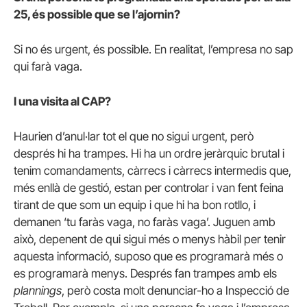
25, és possible que se l’ajornin?
Si no és urgent, és possible. En realitat, l’empresa no sap
qui farà vaga.
I una visita al CAP?
Haurien d’anul·lar tot el que no sigui urgent, però
després hi ha trampes. Hi ha un ordre jeràrquic brutal i
tenim comandaments, càrrecs i càrrecs intermedis que,
més enllà de gestió, estan per controlar i van fent feina
tirant de que som un equip i que hi ha bon rotllo, i
demanen ‘tu faràs vaga, no faràs vaga’. Juguen amb
això, depenent de qui sigui més o menys hàbil per tenir
aquesta informació, suposo que es programarà més o
es programarà menys. Després fan trampes amb els
plannings
, però costa molt denunciar-ho a Inspecció de