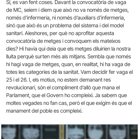
Sí, es van fent coses. Davant la convocatòria de vaga
de MC, seiem i diem que això no va només de metges,
només d’infermeria, ni només d’auxiliars d’infermeria,
sinó que això és un problema del sistema i del model
sanitari. Aleshores, per què no aprofitar aquesta
convocatòria de metges i convoquem els mateixos
dies? Hi havia qui deia que els metges diluirien la nostra
lluita perquè surten més als mitjans. Sembla que només
hi hagi vaga de metges, quan, en realitat, hi ha vaga de
totes les categories de la sanitat. Vam decidir fer vaga el
25 i el 26. I, els motius, no estem demanant res
revolucionari, són el compliment d’allò que mana el
Parlament, que el Govern ho compleixi. Ja sabem que
moltes vegades no fan cas, però el que exigim és que el
manament del poble es compleixi.