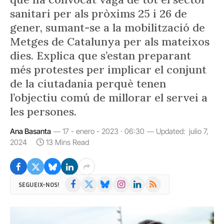
sanitari per als pròxims 25 i 26 de
gener, sumant-se a la mobilització de
Metges de Catalunya per als mateixos
dies. Explica que s’estan preparant
més protestes per implicar el conjunt
de la ciutadania perquè tenen
l’objectiu comú de millorar el servei a
les persones.
Ana Basanta
17 - enero - 2023 · 06:30
Updated:
julio 7,
2024
13 Mins Read
Facebook
X
Bluesky
Instagram
LinkedIn
RSS
SEGUEIX-NOS!
(Twitter)