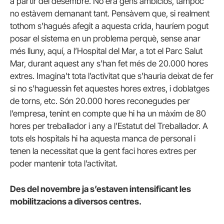
a partir del desembre. No era gens ambiciós, tampoc
no estàvem demanant tant. Pensàvem que, si realment
tothom s’hagués afegit a aquesta crida, hauríem pogut
posar el sistema en un problema perquè, sense anar
més lluny, aquí, a l’Hospital del Mar, a tot el Parc Salut
Mar, durant aquest any s’han fet més de 20.000 hores
extres. Imagina’t tota l’activitat que s’hauria deixat de fer
si no s’haguessin fet aquestes hores extres, i doblatges
de torns, etc. Són 20.000 hores reconegudes per
l’empresa, tenint en compte que hi ha un màxim de 80
hores per treballador i any a l’Estatut del Treballador. A
tots els hospitals hi ha aquesta manca de personal i
tenen la necessitat que la gent faci hores extres per
poder mantenir tota l’activitat.
Des del novembre ja s’estaven intensificant les
mobilitzacions a diversos centres.