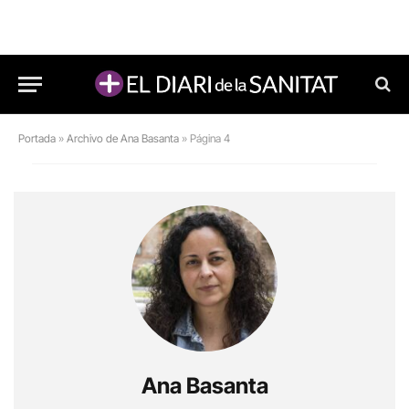
Portada
»
Archivo de Ana Basanta
»
Página 4
Ana Basanta