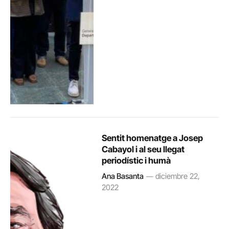
Sentit homenatge a Josep
Cabayol i al seu llegat
periodístic i humà
Ana Basanta
diciembre 22,
2022