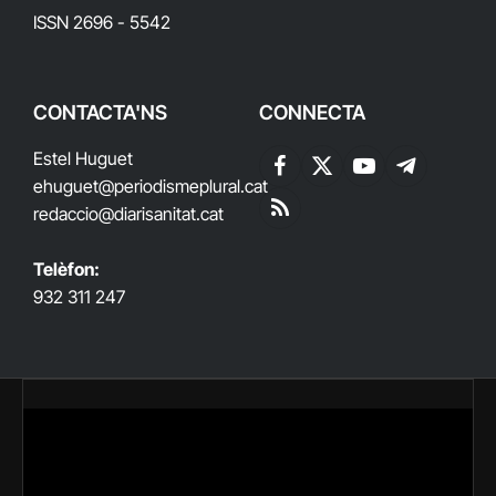
ISSN 2696 - 5542
CONTACTA'NS
CONNECTA
Estel Huguet
Facebook
X
YouTube
Telegram
ehuguet
@periodismeplural.cat
(Twitter)
redaccio@diarisanitat.cat
RSS
Telèfon:
932 311 247