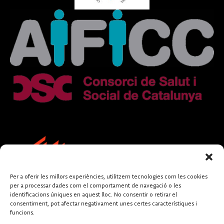
Per a oferir les millors experiències, utilitzem tecnologies com les cookies
per a processar dades com el comportament de navegació o les
identificacions úniques en aquest lloc. No consentir o retirar el
consentiment, pot afectar negativament unes certes característiques i
funcions.