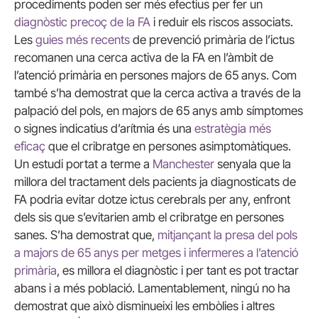
procediments poden ser més efectius per fer un
diagnòstic precoç de la
FA
i reduir els riscos associats.
Les
guies més recents
de prevenció primària de l’ictus
recomanen una cerca activa de la
FA
en l’àmbit de
l’atenció primària en persones majors de 65 anys. Com
també s’ha demostrat que la cerca activa a través de la
palpació del pols, en majors de 65 anys amb símptomes
o signes indicatius d’arítmia és una
estratègia més
eficaç
que el cribratge en persones asimptomàtiques.
Un estudi portat a terme a
Manchester
senyala que la
millora del tractament dels pacients ja diagnosticats de
FA
podria evitar dotze ictus cerebrals per any, enfront
dels sis que s’evitarien amb el cribratge en persones
sanes. S’ha demostrat que,
mitjançant la presa del pols
a majors de 65 anys per metges i infermeres a l’atenció
primària
, es millora el diagnòstic i per tant es pot tractar
abans i a més població. Lamentablement, ningú no ha
demostrat que això disminueixi les embòlies i altres