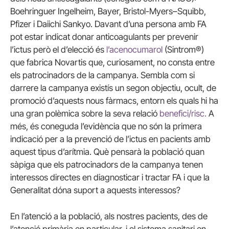
Boehringuer
Ingelheim
,
Bayer
, Bristol-
Myers
–
Squibb
,
Pfizer
i
Daiichi
Sankyo
. Davant d’una persona amb
FA
pot estar indicat donar anticoagulants per prevenir
l’ictus però el d’elecció és
l’
acenocumarol
(
Sintrom®
)
que fabrica
Novartis
que, curiosament, no consta entre
els patrocinadors de la campanya. Sembla com si
darrere la campanya existís un segon objectiu, ocult, de
promoció d’aquests nous fàrmacs, entorn els quals hi ha
una gran polèmica sobre la seva relació
benefici/risc.
A
més, és coneguda l’evidència que no són la primera
indicació per a la prevenció de l’ictus en pacients amb
aquest tipus d’arítmia. Què pensarà la població quan
sàpiga que els patrocinadors de la campanya tenen
interessos directes en diagnosticar i tractar
FA
i que la
Generalitat dóna suport a aquests interessos?
En l’atenció a la població, als nostres pacients, des de
l’atenció primària en particular, i el sistema sanitari en