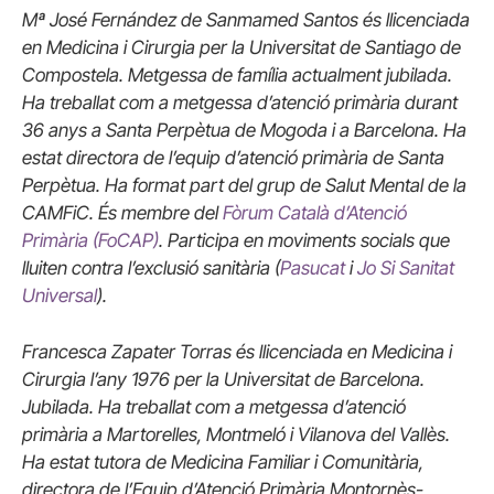
Mª José Fernández de Sanmamed Santos és llicenciada
en Medicina i Cirurgia per la Universitat de Santiago de
Compostela. Metgessa de família actualment jubilada.
Ha treballat com a metgessa d’atenció primària durant
36 anys a Santa Perpètua de Mogoda i a Barcelona. Ha
estat directora de l’equip d’atenció primària de Santa
Perpètua. Ha format part del grup de Salut Mental de la
CAMFiC. És membre del
Fòrum Català d’Atenció
Primària (FoCAP)
. Participa en moviments socials que
lluiten contra l’exclusió sanitària (
Pasucat
i
Jo Si Sanitat
Universal
).
Francesca Zapater Torras és llicenciada en Medicina i
Cirurgia l’any 1976 per la Universitat de Barcelona.
Jubilada. Ha treballat com a metgessa d’atenció
primària a Martorelles, Montmeló i Vilanova del Vallès.
Ha estat tutora de Medicina Familiar i Comunitària,
directora de l’Equip d’Atenció Primària Montornès-