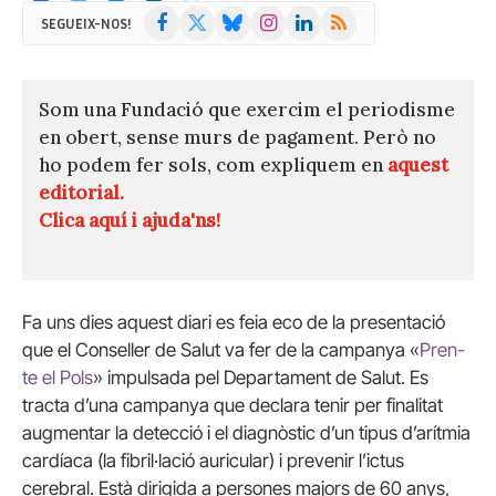
Facebook
X
Bluesky
Instagram
LinkedIn
RSS
SEGUEIX-NOS!
(Twitter)
Som una Fundació que exercim el periodisme
en obert, sense murs de pagament. Però no
ho podem fer sols, com expliquem en
aquest
editorial.
Clica aquí i ajuda'ns!
Fa uns dies aquest diari es feia eco de la presentació
que el Conseller de Salut va fer de la campanya «
Pren-
te el Pols
» impulsada pel Departament de Salut. Es
tracta d’una campanya que declara tenir per finalitat
augmentar la detecció i el diagnòstic d’un tipus d’arítmia
cardíaca (la fibril·lació auricular) i prevenir l’ictus
cerebral. Està dirigida a persones majors de 60 anys,