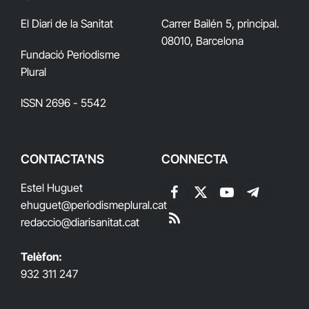
El Diari de la Sanitat
Carrer Bailén 5, principal.
08010, Barcelona
Fundació Periodisme
Plural
ISSN 2696 - 5542
CONTACTA'NS
CONNECTA
Estel Huguet
Facebook
X
YouTube
Telegram
ehuguet
@periodismeplural.cat
(Twitter)
redaccio@diarisanitat.cat
RSS
Telèfon:
932 311 247