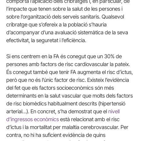
comporta l’aplicació dels cribratges i, en particular, de
l’impacte que tenen sobre la salut de les persones i
sobre l’organització dels serveis sanitaris. Qualsevol
cribratge que s’ofereix a la població s’hauria
d’acompanyar d’una avaluació sistemàtica de la seva
efectivitat, la seguretat i l’eficiència.
Si ens centrem en la
FA
és conegut que un 30% de
persones amb factors de risc cardiovascular la pateix.
És conegut també que tenir
FA
augmenta el risc d’ictus,
però que no és l’únic factor de risc. Existeix l’evidència
del fet que els factors socioeconòmics són més
determinants en la salut vascular que molts dels factors
de risc biomèdics habitualment descrits (hipertensió
arterial…). En concret, s’ha demostrat que el
nivell
d’ingressos econòmics
està relacionat amb el risc
d’ictus i la mortalitat per malaltia cerebrovascular. Per
contra, no hi ha suficient evidència de quins