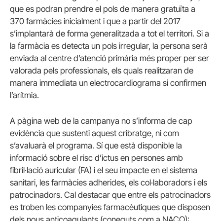
que es podran prendre el pols de manera gratuïta a
370 farmàcies inicialment i que a partir del 2017
s’implantarà de forma generalitzada a tot el territori. Si a
la farmàcia es detecta un pols irregular, la persona serà
enviada al centre d’atenció primària més proper per ser
valorada pels professionals, els quals realitzaran de
manera immediata un electrocardiograma si confirmen
l’arítmia.
A pàgina web de la campanya no s’informa de cap
evidència que sustenti aquest cribratge, ni com
s’avaluarà el programa. Sí que està disponible la
informació sobre el risc d’ictus en persones amb
fibril·lació auricular (FA) i el seu impacte en el sistema
sanitari, les farmàcies adherides, els col·laboradors i els
patrocinadors. Cal destacar que entre els patrocinadors
es troben les companyies farmacèutiques que disposen
dels nous anticoagulants (coneguts com a
NACO
):