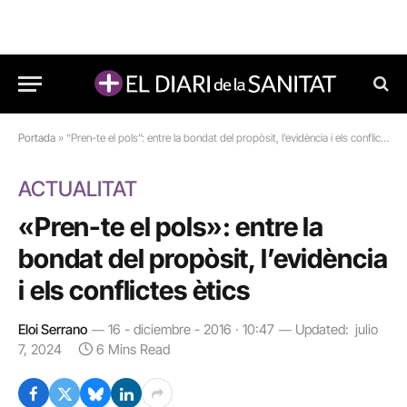
Portada
»
“Pren-te el pols”: entre la bondat del propòsit, l’evidència i els conflictes ètics
ACTUALITAT
«Pren-te el pols»: entre la
bondat del propòsit, l’evidència
i els conflictes ètics
Eloi Serrano
16 - diciembre - 2016 · 10:47
Updated:
julio
7, 2024
6 Mins Read