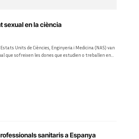
 sexual en la ciència
Estats Units de Ciències, Enginyeria i Medicina (NAS) van
al que sofreixen les dones que estudien o treballen en
 del professorat femení en ciències, enginyeria i medicina
arkin, científica del…
 professionals sanitaris a Espanya