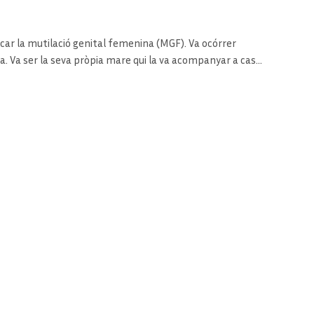
icar la mutilació genital femenina (MGF). Va ocórrer
ya. Va ser la seva pròpia mare qui la va acompanyar a casa
les dones havien cavat un clot en el sòl de fang de la…