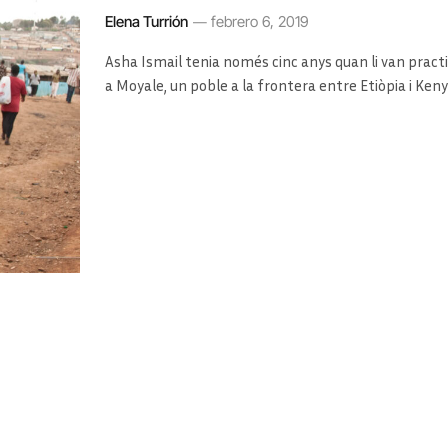
Elena Turrión
febrero 6, 2019
Asha Ismail tenia només cinc anys quan li van pract
a Moyale, un poble a la frontera entre Etiòpia i Ken
de la seva àvia, on els esperava una remeiera. Entre 