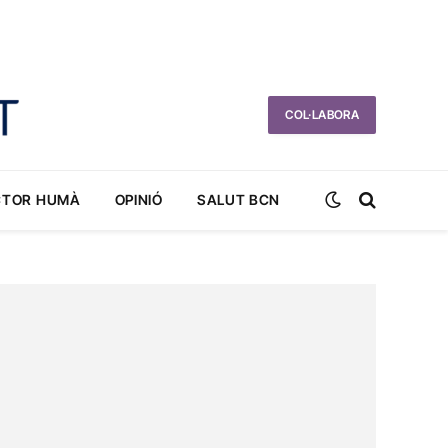
COL·LABORA
CTOR HUMÀ
OPINIÓ
SALUT BCN