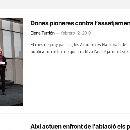
Dones pioneres contra l’assetjament
Elena Turrión
febrero 12, 2019
El mes de juny passat, les Acadèmies Nacionals dels 
publicar un informe que analitza l’assetjament sexu
l’àmbit científic. Segons els resultats, més del 50%
ha patit assetjament sexual o laboral. Per a Julie Lib
Així actuen enfront de l’ablació els