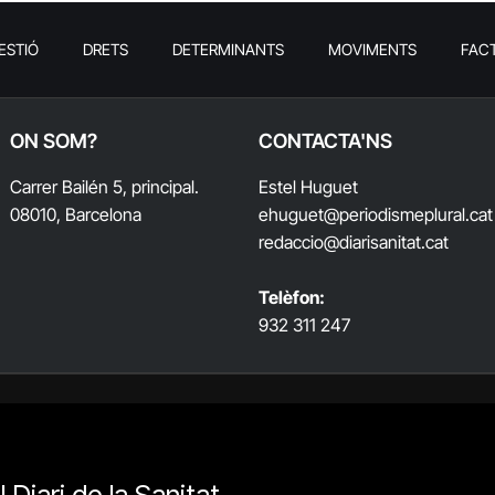
ESTIÓ
DRETS
DETERMINANTS
MOVIMENTS
FAC
ON SOM?
CONTACTA'NS
Carrer Bailén 5, principal.
Estel Huguet
08010, Barcelona
ehuguet
@periodismeplural.cat
redaccio@diarisanitat.cat
Telèfon:
932 311 247