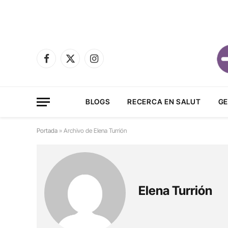
Facebook
X
Instagram
(Twitter)
BLOGS
RECERCA EN SALUT
GE
Portada
»
Archivo de Elena Turrión
Elena Turrión