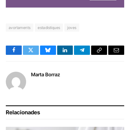
avortaments
estadístiques
joves
Facebook
Twitter
Bluesky
LinkedIn
Telegram
Copy
Email
Link
Marta Borraz
Relacionades