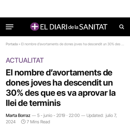
Portada
»
El nombre d’avortaments de dones joves ha descendit un 30% des que es va aprovar la llei de terminis
ACTUALITAT
El nombre d’avortaments de
dones joves ha descendit un
30% des que es va aprovar la
llei de terminis
Marta Borraz
5 - junio - 2019 · 22:00
Updated:
julio 7,
2024
7 Mins Read