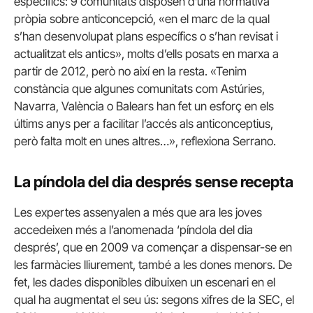
específics: 9 comunitats disposen d’una normativa
pròpia sobre anticoncepció, «en el marc de la qual
s’han desenvolupat plans específics o s’han revisat i
actualitzat els antics», molts d’ells posats en marxa a
partir de 2012, però no així en la resta. «Tenim
constància que algunes comunitats com Astúries,
Navarra, València o Balears han fet un esforç en els
últims anys per a facilitar l’accés als anticonceptius,
però falta molt en unes altres…», reflexiona Serrano.
La píndola del dia després sense recepta
Les expertes assenyalen a més que ara les joves
accedeixen més a l’anomenada ‘píndola del dia
després’, que en 2009 va començar a dispensar-se en
les farmàcies lliurement, també a les dones menors. De
fet, les dades disponibles dibuixen un escenari en el
qual ha augmentat el seu ús: segons xifres de la SEC, el