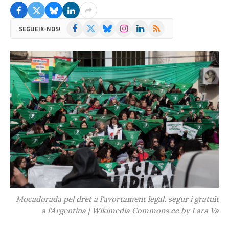
Facebook
X
Bluesky
Instagram
LinkedIn
RSS
SEGUEIX-NOS!
(Twitter)
Mocadorada pel dret a l'avortament legal, segur i gratuït
a l'Argentina | Wikimedia Commons cc by Lara Va