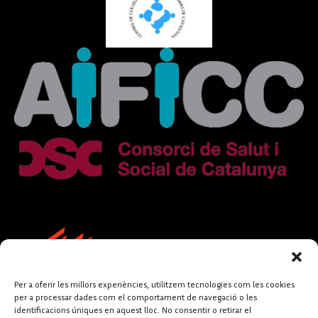
Per a oferir les millors experiències, utilitzem tecnologies com les cookies
per a processar dades com el comportament de navegació o les
identificacions úniques en aquest lloc. No consentir o retirar el