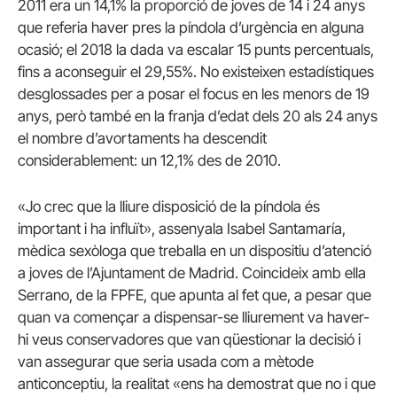
2011 era un 14,1% la proporció de joves de 14 i 24 anys
que referia haver pres la píndola d’urgència en alguna
ocasió; el 2018 la dada va escalar 15 punts percentuals,
fins a aconseguir el 29,55%. No existeixen estadístiques
desglossades per a posar el focus en les menors de 19
anys, però també en la franja d’edat dels 20 als 24 anys
el nombre d’avortaments ha descendit
considerablement: un 12,1% des de 2010.
«Jo crec que la lliure disposició de la píndola és
important i ha influït», assenyala Isabel Santamaría,
mèdica sexòloga que treballa en un dispositiu d’atenció
a joves de l’Ajuntament de Madrid. Coincideix amb ella
Serrano, de la FPFE, que apunta al fet que, a pesar que
quan va començar a dispensar-se lliurement va haver-
hi veus conservadores que van qüestionar la decisió i
van assegurar que seria usada com a mètode
anticonceptiu, la realitat «ens ha demostrat que no i que