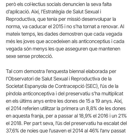
però els col·lectius socials denuncien la seva falta
d’aplicació. Així, l’Estratègia de Salut Sexual i
Reproductiva, que tenia per missió desenvolupar la
norma, va caducar el 2015 i no s’ha tornat a renovar. Al
mateix temps, les dades demostren que cada vegada
més les joves que accedeixen als anticonceptius i cada
vegada són menys les que asseguren que mantenen
sexe sense protecció.
Tal com demostra l’enquesta biennal elaborada per
l’Observatori de Salut Sexual i Reproductiva de la
Societat Espanyola de Contracepció (SEC), l’ús de la
píndola anticonceptiva i del preservatiu s’ha multiplicat
en els últims anys entre les dones de 15 a 19 anys. Així,
el 2014 referien utilitzar la primera un 8,8% de les dones
en aquesta franja, per a passar al 18,9% el 2016 i un 21%
el 2018. Per part seva, l’ús del preservatiu ha escalat del
37,6% de noies que l’usaven el 2014 al 46% l’any passat