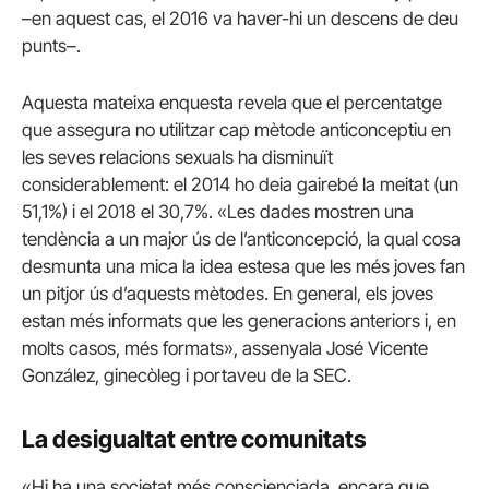
–en aquest cas, el 2016 va haver-hi un descens de deu
punts–.
Aquesta mateixa enquesta revela que el percentatge
que assegura no utilitzar cap mètode anticonceptiu en
les seves relacions sexuals ha disminuït
considerablement: el 2014 ho deia gairebé la meitat (un
51,1%) i el 2018 el 30,7%. «Les dades mostren una
tendència a un major ús de l’anticoncepció, la qual cosa
desmunta una mica la idea estesa que les més joves fan
un pitjor ús d’aquests mètodes. En general, els joves
estan més informats que les generacions anteriors i, en
molts casos, més formats», assenyala José Vicente
González, ginecòleg i portaveu de la SEC.
La desigualtat entre comunitats
«Hi ha una societat més conscienciada, encara que