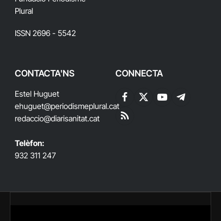
Plural
ISSN 2696 - 5542
CONTACTA'NS
CONNECTA
Estel Huguet
Facebook
X
YouTube
Telegram
ehuguet
@periodismeplural.cat
(Twitter)
redaccio@diarisanitat.cat
RSS
Telèfon:
932 311 247