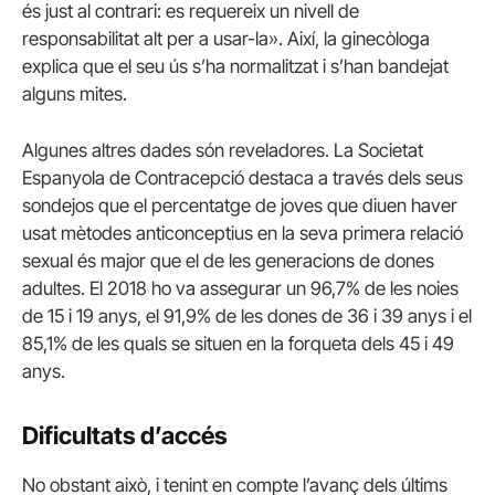
és just al contrari: es requereix un nivell de
responsabilitat alt per a usar-la». Així, la ginecòloga
explica que el seu ús s’ha normalitzat i s’han bandejat
alguns mites.
Algunes altres dades són reveladores. La Societat
Espanyola de Contracepció destaca a través dels seus
sondejos que el percentatge de joves que diuen haver
usat mètodes anticonceptius en la seva primera relació
sexual és major que el de les generacions de dones
adultes. El 2018 ho va assegurar un 96,7% de les noies
de 15 i 19 anys, el 91,9% de les dones de 36 i 39 anys i el
85,1% de les quals se situen en la forqueta dels 45 i 49
anys.
Dificultats d’accés
No obstant això, i tenint en compte l’avanç dels últims