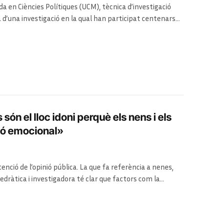
ada en Ciències Polítiques (UCM), tècnica d’investigació
a d’una investigació en la qual han participat centenars
rmigón». Es tracta d’una anàlisi de les violències, les
 de classe treballadora en tots els àmbits de la seva vida,
ió o l’urbanisme.
són el lloc idoni perquè els nens i els
ió emocional»
enció de l’opinió pública. La que fa referència a nenes,
edràtica i investigadora té clar que factors com la
i molt.