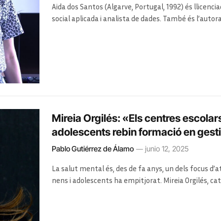
Aida dos Santos (Algarve, Portugal, 1992) és llicenci
social aplicada i analista de dades. També és l’autor
de dones que han cristal·litzat al llibre «Hijas del ho
barreres i les discriminacions que pateixen les dones
des de a la feina fins a la salut, passant per l’educac
Mireia Orgilés: «Els centres escolars 
adolescents rebin formació en gest
Pablo Gutiérrez de Álamo
junio 12, 2025
La salut mental és, des de fa anys, un dels focus d’at
nens i adolescents ha empitjorat. Mireia Orgilés, cat
pandèmia, les pantalles i les xarxes socials afecten, 