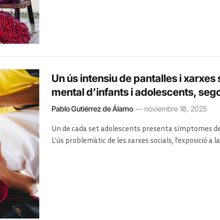
Un ús intensiu de pantalles i xarxes
mental d’infants i adolescents, se
Pablo Gutiérrez de Álamo
noviembre 18, 2025
Un de cada set adolescents presenta símptomes de ma
L’ús problemàtic de les xarxes socials, l’exposició a l
s’associen amb un deteriorament significatiu del be