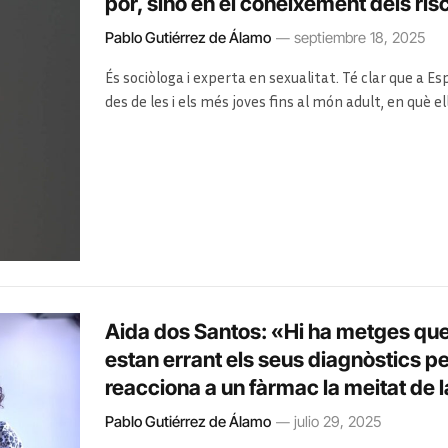
por, sinó en el coneixement dels ri
Pablo Gutiérrez de Álamo
septiembre 18, 2025
És sociòloga i experta en sexualitat. Té clar que a E
des de les i els més joves fins al món adult, en què el
Aida dos Santos: «Hi ha metges que 
estan errant els seus diagnòstics 
reacciona a un fàrmac la meitat de 
Pablo Gutiérrez de Álamo
julio 29, 2025