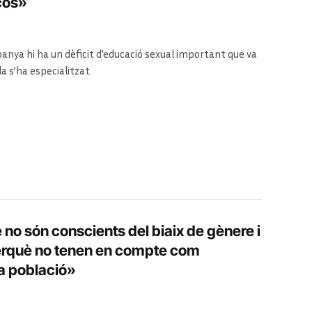
scos»
spanya hi ha un dèficit d’educació sexual important que va
la s’ha especialitzat.
no són conscients del biaix de gènere i
perquè no tenen en compte com
la població»