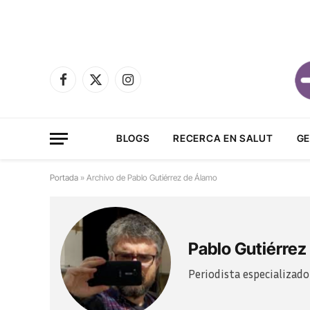
Facebook
X
Instagram
(Twitter)
BLOGS
RECERCA EN SALUT
GE
Portada
»
Archivo de Pablo Gutiérrez de Álamo
Pablo Gutiérrez
Periodista especializado