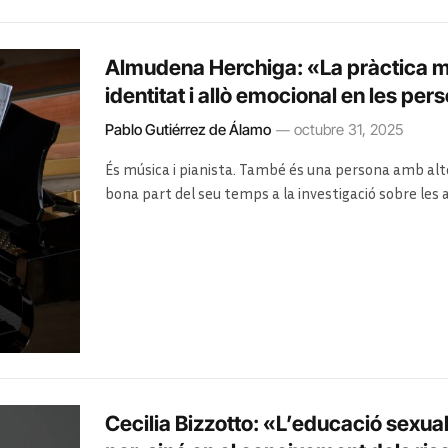
Almudena Herchiga: «La pràctica musi
identitat i allò emocional en les pe
Pablo Gutiérrez de Álamo
octubre 31, 2025
És música i pianista. També és una persona amb altes
bona part del seu temps a la investigació sobre les a
classes en conservatoris i escoles de música.
Cecilia Bizzotto: «L’educació sexual