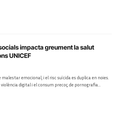
 socials impacta greument la salut
gons UNICEF
lestar emocional, i el risc suïcida es duplica en noies.
a violència digital i el consum precoç de pornografia
nestar psicològic.