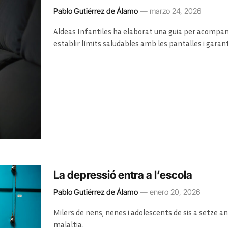
Pablo Gutiérrez de Álamo
marzo 24, 2026
Aldeas Infantiles ha elaborat una guia per acompanyar la infància i l’adolescència en la convivència digital,
establir límits saludables amb les pantalles i garanti
La depressió entra a l’escola
Pablo Gutiérrez de Álamo
enero 20, 2026
Milers de nens, nenes i adolescents de sis a setz
malaltia.