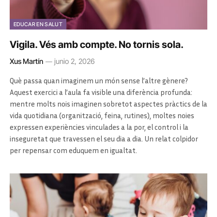
EDUCAR EN SALUT
Vigila. Vés amb compte. No tornis sola.
Xus Martín
junio 2, 2026
Què passa quan imaginem un món sense l’altre gènere?
Aquest exercici a l’aula fa visible una diferència profunda:
mentre molts nois imaginen sobretot aspectes pràctics de la
vida quotidiana (organització, feina, rutines), moltes noies
expressen experiències vinculades a la por, el control i la
inseguretat que travessen el seu dia a dia. Un relat colpidor
per repensar com eduquem en igualtat.