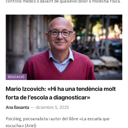
controls mèdics o davant de qualsevol dolor o molèstia física.
EDUCACIÓ
Mario Izcovich: «Hi ha una tendència molt
forta de l’escola a diagnosticar»
Ana Basanta
diciembre 5, 2025
Psicòleg, psicoanalista i autor del llibre «La escuela que
escucha» (Ariel)