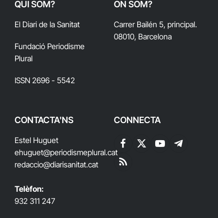
QUI SOM?
ON SOM?
El Diari de la Sanitat
Carrer Bailén 5, principal.
08010, Barcelona
Fundació Periodisme
Plural
ISSN 2696 - 5542
CONTACTA'NS
CONNECTA
Estel Huguet
Facebook
X
YouTube
Telegram
ehuguet
@periodismeplural.cat
(Twitter)
redaccio@diarisanitat.cat
RSS
Telèfon:
932 311 247