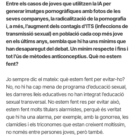
Entre els casos de joves que utilitzen la IA per
generar imatges pornogràfiques amb fotos de les
seves companyes, la radicalització de la pornografia
i, a més, l’augment dels contagis d’ITS (infeccions de
transmissió sexual) en població cada cop més jove
en
els últims anys
, sembla que hi ha uns mínims que
han desaparegut del debat. Un mínim respecte i fins i
tot l’ús de mètodes anticonceptius. Què no estem
fent?
Jo sempre dic el mateix: què estem fent per evitar-ho?
No, no hi ha cap mena de programa d’educació sexual,
les darreres lleis educatives no han integrat l’educació
sexual transversal. No estem fent res per evitar això,
estem fent molts titulars alarmistes, perquè és veritat
que hi ha una alarma, per exemple, amb la gonorrea, les
clamídies i els triconomes que estan creixent moltíssim,
no només entre persones joves, però també.