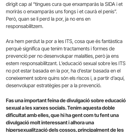
dirigit cap al “tingues cura que enxamparàs la SIDA i et
moriràs o enxamparàs uns fongs i et caurà el penis”.
Però, quan se li perd la por, ja no ens en
responsabilitzem.
Ara hem perdut la por a les ITS, cosa que és fantàstica
perquè significa que tenim tractaments i formes de
prevenció per no desenvolupar malalties, però ja ens
estem responsabilitzant. L’educació sexual sobre les ITS
no pot estar basada en la por, ha d’estar basada en el
coneixement sobre quins són els riscos i, a partir d’aquí,
desenvolupar estratègies per a la prevenció.
Fas una important feina de divulgació sobre educació
sexual a les xarxes socials. Tenim aquesta doble
dificultat amb elles, que hi ha gent com tu fent una
divulgació molt interessant i alhora una
hipersexualització dels cossos, principalment de les