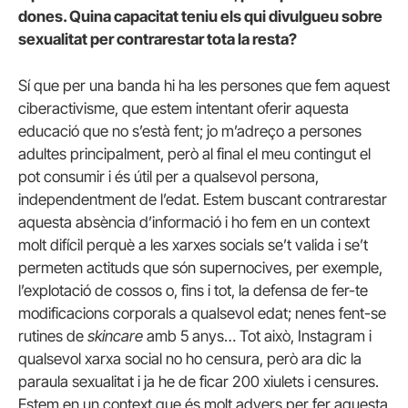
dones. Quina capacitat teniu els qui divulgueu sobre
sexualitat per contrarestar tota la resta?
Sí que per una banda hi ha les persones que fem aquest
ciberactivisme, que estem intentant oferir aquesta
educació que no s’està fent; jo m’adreço a persones
adultes principalment, però al final el meu contingut el
pot consumir i és útil per a qualsevol persona,
independentment de l’edat. Estem buscant contrarestar
aquesta absència d’informació i ho fem en un context
molt difícil perquè a les xarxes socials se’t valida i se’t
permeten actituds que són supernocives, per exemple,
l’explotació de cossos o, fins i tot, la defensa de fer-te
modificacions corporals a qualsevol edat; nenes fent-se
rutines de
skincare
amb 5 anys… Tot això, Instagram i
qualsevol xarxa social no ho censura, però ara dic la
paraula sexualitat i ja he de ficar 200 xiulets i censures.
Estem en un context que és molt advers per fer aquesta