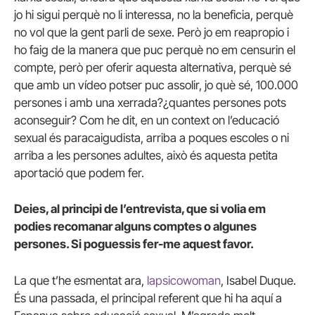
jo hi sigui perquè no li interessa, no la beneficia, perquè
no vol que la gent parli de sexe. Però jo em reapropio i
ho faig de la manera que puc perquè no em censurin el
compte, però per oferir aquesta alternativa, perquè sé
que amb un vídeo potser puc assolir, jo què sé, 100.000
persones i amb una xerrada?¿quantes persones pots
aconseguir? Com he dit, en un context on l’educació
sexual és paracaigudista, arriba a poques escoles o ni
arriba a les persones adultes, això és aquesta petita
aportació que podem fer.
Deies, al principi de l’entrevista, que si volia em
podies recomanar alguns comptes o algunes
persones. Si poguessis fer-me aquest favor.
La que t’he esmentat ara,
lapsicowoman
, Isabel Duque.
És una passada, el principal referent que hi ha aquí a