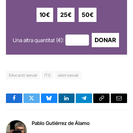
10€
25€
50€
DONAR
Una altra quantitat (€):
Educació sexual
ITS
salut sexual
Facebook
Twitter
Bluesky
LinkedIn
Telegram
Copy
Email
Link
Pablo Gutiérrez de Álamo