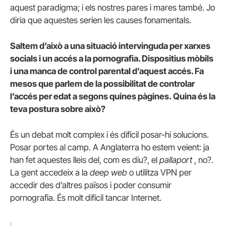
aquest paradigma; i els nostres pares i mares també. Jo
diria que aquestes serien les causes fonamentals.
Saltem d’això a una situació intervinguda per xarxes
socials i un accés a la pornografia. Dispositius mòbils
i una manca de control parental d’aquest accés. Fa
mesos que parlem de la possibilitat de controlar
l’accés per edat a segons quines pàgines. Quina és la
teva postura sobre això?
És un debat molt complex i és difícil posar-hi solucions.
Posar portes al camp. A Anglaterra ho estem veient: ja
han fet aquestes lleis del, com es diu?, el
pallaport
, no?.
La gent accedeix a la
deep web
o utilitza VPN per
accedir des d’altres països i poder consumir
pornografia. És molt difícil tancar Internet.