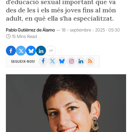
d'educació sexual important que va
des de les i els més joves fins al món
adult, en què ella s'ha especialitzat.
Pablo Gutiérrez de Álamo
18 - septiembre - 2025 · 05:30
15 Mins Read
Facebook
X
Bluesky
Instagram
LinkedIn
RSS
SEGUEIX-NOS!
(Twitter)