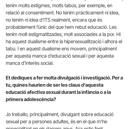
tenim molts estigmes, molts tabús, per exemple, en
relació al consentiment. No tenim pràcticament ni idea,
no tenim ni idea d’ITS realment, encara que és
probablement l’únic del que hem rebut educació. Les
tenim molt estigmatitzades, molt associades a la por. Hi
ha aquest dualisme entre la hipersexualització i alhora el
tabú. I en aquest dualisme ens movem, principalment
per aquesta manca d’educació sexual i per aquesta
manca d’interès social.
Et dediques a fer molta divulgació i investigació. Per a
tu, quines haurien de ser les claus d’aquesta
educació afectiva sexual durant la infància o a la
primera adolescència?
Jo treballo, principalment, divulgant sobre educació
sexual per a persones adultes, és en el que m’he
especialitzat en els darrers anys. Ara estic fent