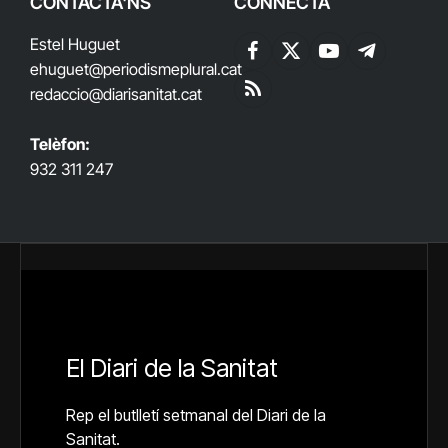
CONTACTA'NS
CONNECTA
Estel Huguet
Facebook
X
YouTube
Telegram
ehuguet
@periodismeplural.cat
(Twitter)
redaccio@diarisanitat.cat
RSS
Telèfon:
932 311 247