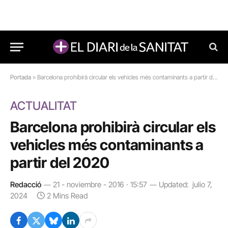
Portada
»
Barcelona prohibirà circular els vehicles més contaminants a partir del 2020
ACTUALITAT
Barcelona prohibirà circular els
vehicles més contaminants a
partir del 2020
Redacció
21 - noviembre - 2016 · 15:57
Updated:
julio 7,
2024
2 Mins Read