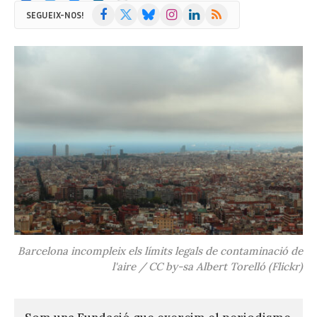
Facebook
X
Bluesky
Instagram
LinkedIn
RSS
SEGUEIX-NOS!
(Twitter)
Barcelona incompleix els límits legals de contaminació de
l'aire / CC by-sa Albert Torelló (Flickr)