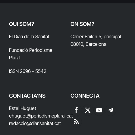
QUI SOM?
ON SOM?
El Diari de la Sanitat
Carrer Bailén 5, principal.
08010, Barcelona
Fundació Periodisme
Plural
ISSN 2696 - 5542
CONTACTA'NS
CONNECTA
Estel Huguet
Facebook
X
YouTube
Telegram
ehuguet
@periodismeplural.cat
(Twitter)
redaccio@diarisanitat.cat
RSS