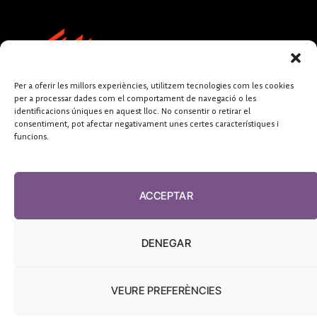
Per a oferir les millors experiències, utilitzem tecnologies com les cookies
per a processar dades com el comportament de navegació o les
identificacions úniques en aquest lloc. No consentir o retirar el
consentiment, pot afectar negativament unes certes característiques i
funcions.
FUNDACIÓ
PERIODISME
ACCEPTAR
PLURAL
DENEGAR
VEURE PREFERÈNCIES
El Diari de la Sanitat, 2026