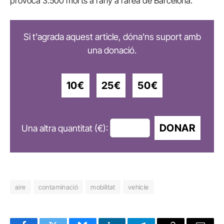
provoca 3.500 morts a l’any a l’àrea de Barcelona.
Si t'agrada aquest article, dóna'ns suport amb
una donació.
10€
25€
50€
DONAR
Una altra quantitat (€):
aire
contaminació
mobilitat
vehicle