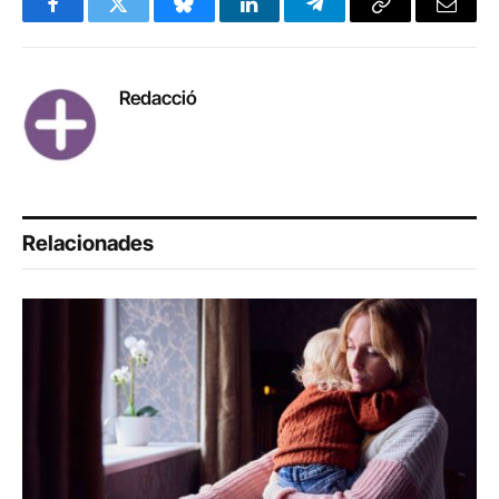
Facebook
Twitter
Bluesky
LinkedIn
Telegram
Copy
Email
Link
Redacció
Relacionades