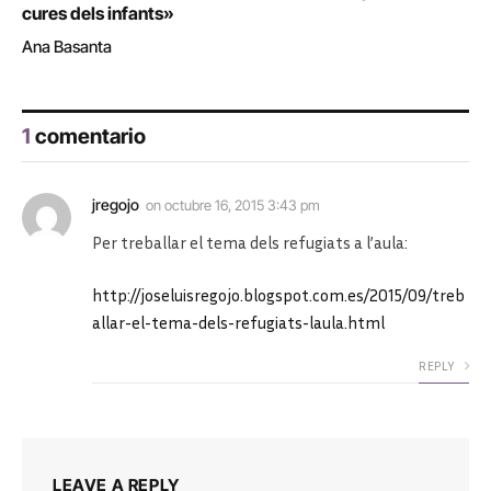
cures dels infants»
Ana Basanta
1
comentario
jregojo
on
octubre 16, 2015 3:43 pm
Per treballar el tema dels refugiats a l’aula:
http://joseluisregojo.blogspot.com.es/2015/09/treb
allar-el-tema-dels-refugiats-laula.html
REPLY
LEAVE A REPLY