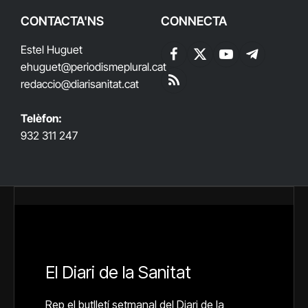
CONTACTA'NS
CONNECTA
Estel Huguet
Facebook
X
YouTube
Telegram
ehuguet
@periodismeplural.cat
(Twitter)
redaccio@diarisanitat.cat
RSS
Telèfon:
932 311 247