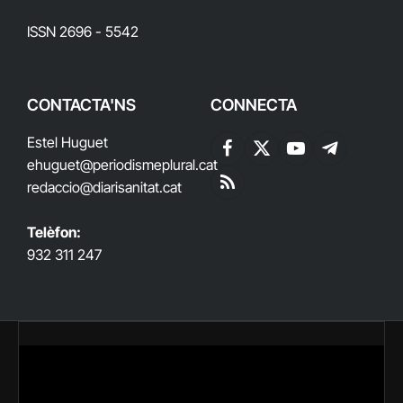
ISSN 2696 - 5542
CONTACTA'NS
CONNECTA
Estel Huguet
Facebook
X
YouTube
Telegram
ehuguet
@periodismeplural.cat
(Twitter)
redaccio@diarisanitat.cat
RSS
Telèfon:
932 311 247