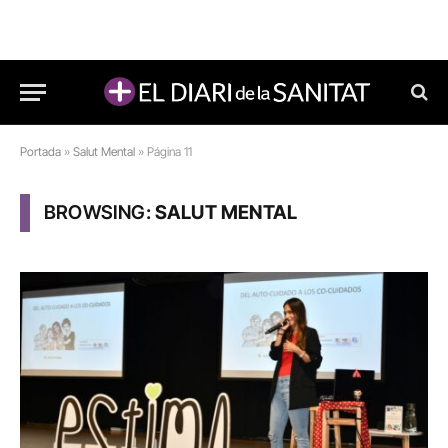
Portada
»
Salut Mental
»
Página 11
BROWSING:
SALUT MENTAL