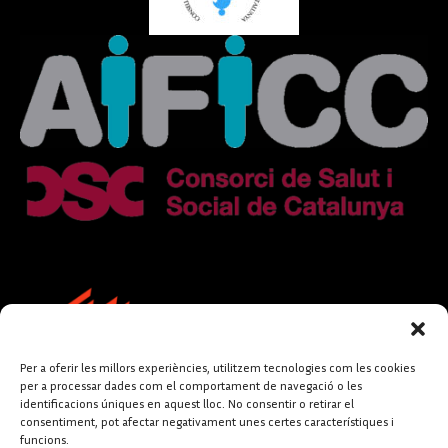
Per a oferir les millors experiències, utilitzem tecnologies com les cookies
per a processar dades com el comportament de navegació o les
identificacions úniques en aquest lloc. No consentir o retirar el
consentiment, pot afectar negativament unes certes característiques i
funcions.