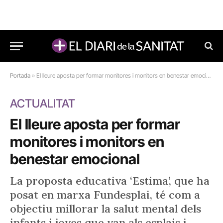
Portada
»
El lleure aposta per formar monitores i monitors en benestar emocional
ACTUALITAT
El lleure aposta per formar
monitores i monitors en
benestar emocional
La proposta educativa ‘Estima’, que ha
posat en marxa Fundesplai, té com a
objectiu millorar la salut mental dels
infants i joves que van als esplais i