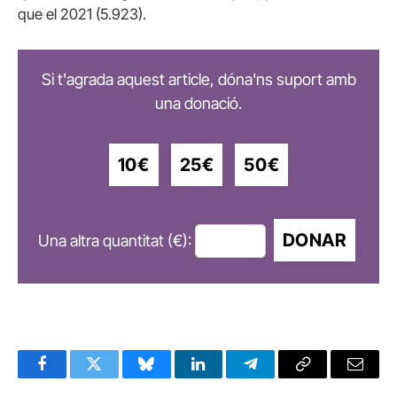
que el 2021 (5.923).
Si t'agrada aquest article, dóna'ns suport amb
una donació.
10€
25€
50€
DONAR
Una altra quantitat (€):
Facebook
Twitter
Bluesky
LinkedIn
Telegram
Copy
Email