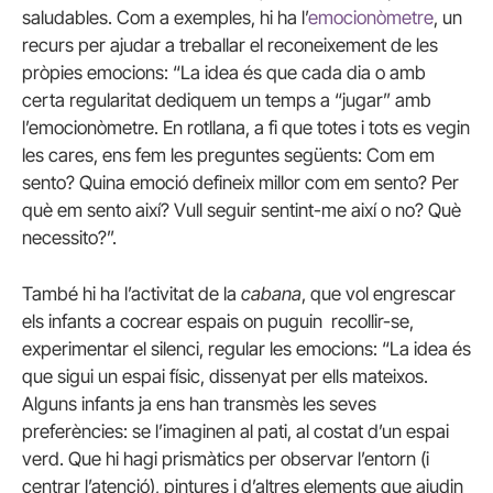
saludables. Com a exemples, hi ha l’
emocionòmetre
, un
recurs per ajudar a treballar el reconeixement de les
pròpies emocions: “La idea és que cada dia o amb
certa regularitat dediquem un temps a “jugar” amb
l’emocionòmetre. En rotllana, a fi que totes i tots es vegin
les cares, ens fem les preguntes següents: Com em
sento? Quina emoció defineix millor com em sento? Per
què em sento així? Vull seguir sentint-me així o no? Què
necessito?”.
També hi ha l’activitat de la
cabana
, que vol engrescar
els infants a cocrear espais on puguin recollir-se,
experimentar el silenci, regular les emocions: “La idea és
que sigui un espai físic, dissenyat per ells mateixos.
Alguns infants ja ens han transmès les seves
preferències: se l’imaginen al pati, al costat d’un espai
verd. Que hi hagi prismàtics per observar l’entorn (i
centrar l’atenció), pintures i d’altres elements que ajudin