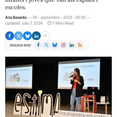
escoles.
Ana Basanta
29 - septiembre - 2023 · 06:30
Updated:
julio 7, 2024
7 Mins Read
Facebook
X
Bluesky
Instagram
LinkedIn
RSS
SEGUEIX-NOS!
(Twitter)