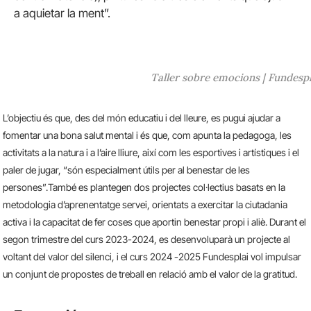
a aquietar la ment”.
Taller sobre emocions | Fundespl
L’objectiu és que, des del món educatiu i del lleure, es pugui ajudar a
fomentar una bona salut mental i és que, com apunta la pedagoga, les
activitats a la natura i a l’aire lliure, així com les esportives i artístiques i el
paler de jugar, “són especialment útils per al benestar de les
persones”.També es plantegen dos projectes col·lectius basats en la
metodologia d’aprenentatge servei, orientats a exercitar la ciutadania
activa i la capacitat de fer coses que aportin benestar propi i aliè. Durant el
segon trimestre del curs 2023-2024, es desenvoluparà un projecte al
voltant del valor del silenci, i el curs 2024 -2025 Fundesplai vol impulsar
un conjunt de propostes de treball en relació amb el valor de la gratitud.