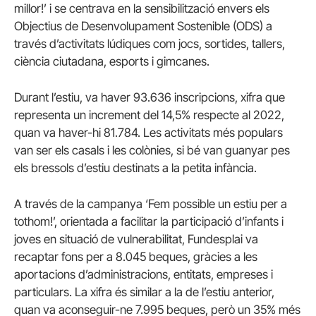
millor!’ i se centrava en la sensibilització envers els
Objectius de Desenvolupament Sostenible (ODS) a
través d’activitats lúdiques com jocs, sortides, tallers,
ciència ciutadana, esports i gimcanes.
Durant l’estiu, va haver 93.636 inscripcions, xifra que
representa un increment del 14,5% respecte al 2022,
quan va haver-hi 81.784. Les activitats més populars
van ser els casals i les colònies, si bé van guanyar pes
els bressols d’estiu destinats a la petita infància.
A través de la campanya ‘Fem possible un estiu per a
tothom!’, orientada a facilitar la participació d’infants i
joves en situació de vulnerabilitat, Fundesplai va
recaptar fons per a 8.045 beques, gràcies a les
aportacions d’administracions, entitats, empreses i
particulars. La xifra és similar a la de l’estiu anterior,
quan va aconseguir-ne 7.995 beques, però un 35% més