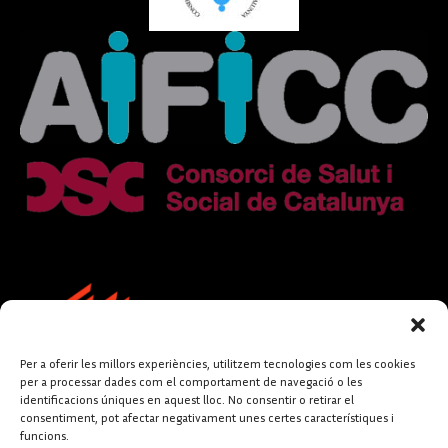
Per a oferir les millors experiències, utilitzem tecnologies com les cookies
per a processar dades com el comportament de navegació o les
identificacions úniques en aquest lloc. No consentir o retirar el
consentiment, pot afectar negativament unes certes característiques i
funcions.