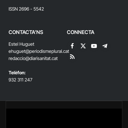
ISSN 2696 - 5542
CONTACTA'NS
CONNECTA
Estel Huguet
Facebook
X
YouTube
Telegram
ehuguet
@periodismeplural.cat
(Twitter)
redaccio@diarisanitat.cat
RSS
Telèfon:
932 311 247