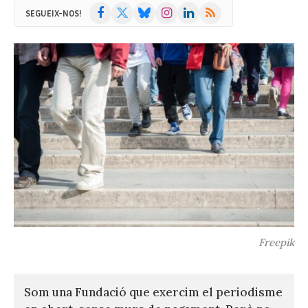
Facebook
X
Bluesky
Instagram
LinkedIn
RSS
SEGUEIX-NOS!
(Twitter)
Freepik
Som una Fundació que exercim el periodisme