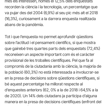
més els interessen, només el 12,5% dels enquestats
recorden la ciència i la tecnologia, un percentatge que
va pujar des del 2004 (6,9%) al seu pic més alt el 2018
(16,3%), curiosament a la darrera enquesta realitzada
abans de la pandèmia.
Tot i que l’enquesta no permet aprofundir qüestions
sobre l’actitud i el pensament científics, sí que mostra
que gairebé tres quartes parts dels enquestats (72,4%)
reconeixen un aspecte important com és el caràcter
provisional de les troballes científiques. Pel que fa al
compromís de la ciutadania amb la ciència, la majoria de
la població (60,3%) no està interessada a involucrar-se
en la presa de decisions sobre qüestions científiques, si
bé aquest percentatge ha millorat respecte al
d’enquestes anteriors (62, 0% a la de 2018 i 64,5% a la
de 2020). Un 14% dels ciutadans ja participa d’alguna
manera en la presa de decisions científiques (enfront del