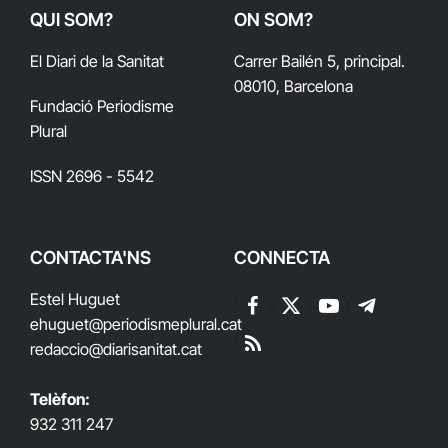
QUI SOM?
ON SOM?
El Diari de la Sanitat
Carrer Bailén 5, principal.
08010, Barcelona
Fundació Periodisme
Plural
ISSN 2696 - 5542
CONTACTA'NS
CONNECTA
Estel Huguet
Facebook
X
YouTube
Telegram
ehuguet
@periodismeplural.cat
(Twitter)
redaccio@diarisanitat.cat
RSS
Telèfon:
932 311 247