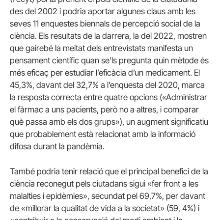
des del 2002 i podria aportar algunes claus amb les
seves 11 enquestes biennals de percepció social de la
ciència. Els resultats de la darrera, la del 2022, mostren
que gairebé la meitat dels entrevistats manifesta un
pensament científic quan se’ls pregunta quin mètode és
més eficaç per estudiar l’eficàcia d’un medicament. El
45,3%, davant del 32,7% a l’enquesta del 2020, marca
la resposta correcta entre quatre opcions («Administrar
el fàrmac a uns pacients, però no a altres, i comparar
què passa amb els dos grups»), un augment significatiu
que probablement està relacionat amb la informació
difosa durant la pandèmia.
També podria tenir relació que el principal benefici de la
ciència reconegut pels ciutadans sigui «fer front a les
malalties i epidèmies», secundat pel 69,7%, per davant
de «millorar la qualitat de vida a la societat» (59, 4%) i