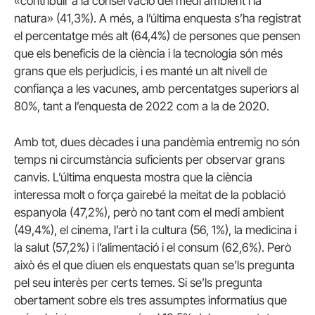
«contribuir a la conservació del medi ambient i la
natura» (41,3%). A més, a l’última enquesta s’ha registrat
el percentatge més alt (64,4%) de persones que pensen
que els beneficis de la ciència i la tecnologia són més
grans que els perjudicis, i es manté un alt nivell de
confiança a les vacunes, amb percentatges superiors al
80%, tant a l’enquesta de 2022 com a la de 2020.
Amb tot, dues dècades i una pandèmia entremig no són
temps ni circumstància suficients per observar grans
canvis. L’última enquesta mostra que la ciència
interessa molt o força gairebé la meitat de la població
espanyola (47,2%), però no tant com el medi ambient
(49,4%), el cinema, l’art i la cultura (56, 1%), la medicina i
la salut (57,2%) i l’alimentació i el consum (62,6%). Però
això és el que diuen els enquestats quan se’ls pregunta
pel seu interès per certs temes. Si se’ls pregunta
obertament sobre els tres assumptes informatius que