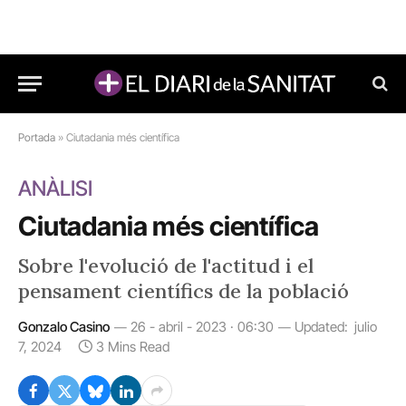
Portada
»
Ciutadania més científica
ANÀLISI
Ciutadania més científica
Sobre l'evolució de l'actitud i el
pensament científics de la població
Gonzalo Casino
26 - abril - 2023 · 06:30
Updated:
julio
7, 2024
3 Mins Read