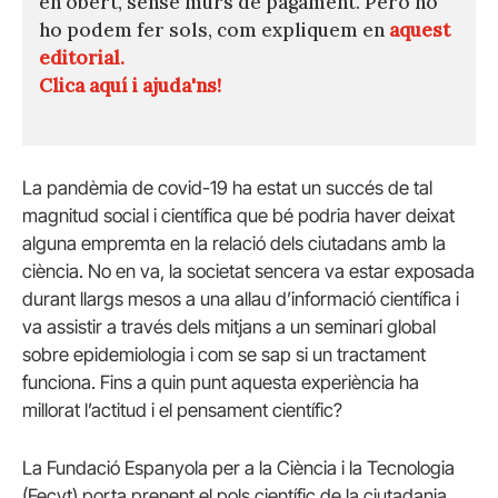
en obert, sense murs de pagament. Però no
ho podem fer sols, com expliquem en
aquest
editorial.
Clica aquí i ajuda'ns!
La pandèmia de covid-19 ha estat un succés de tal
magnitud social i científica que bé podria haver deixat
alguna empremta en la relació dels ciutadans amb la
ciència. No en va, la societat sencera va estar exposada
durant llargs mesos a una allau d’informació científica i
va assistir a través dels mitjans a un seminari global
sobre epidemiologia i com se sap si un tractament
funciona. Fins a quin punt aquesta experiència ha
millorat l’actitud i el pensament científic?
La Fundació Espanyola per a la Ciència i la Tecnologia
(
Fecyt
) porta prenent el pols científic de la ciutadania