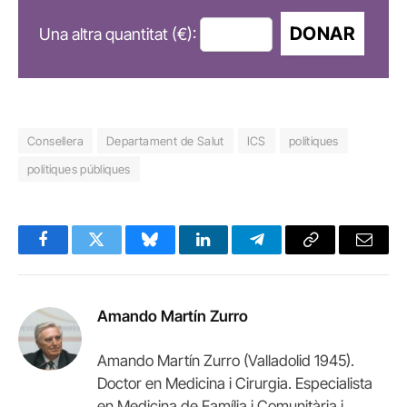
DONAR
Una altra quantitat (€):
Consellera
Departament de Salut
ICS
polítiques
polítiques públiques
Facebook
Twitter
Bluesky
LinkedIn
Telegram
Copy
Email
Link
Amando Martín Zurro
Amando Martín Zurro (Valladolid 1945).
Doctor en Medicina i Cirurgia. Especialista
en Medicina de Família i Comunitària i