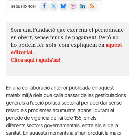
Facebook
X
Bluesky
Instagram
LinkedIn
RSS
SEGUEIX-NOS!
(Twitter)
Som una Fundació que exercim el periodisme
en obert, sense murs de pagament. Però no
ho podem fer sols, com expliquem en
aquest
editorial.
Clica aquí i ajuda'ns!
En una col·laboració anterior publicada en aquest
mateix mitjà deia que calia passar de les gesticulacions
generals a l’acció política sectorial per abordar sense
retard els problemes acumulats, abans i durant el
període de vigència de l’article 155, en els
diferents sectors governamentals, entre ells el de la
sanitat. En aquests moments ja s’han produït la major