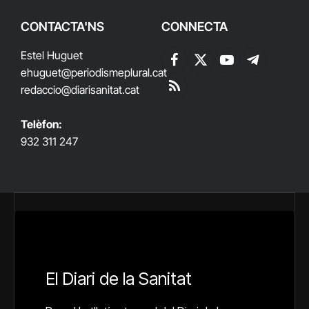
CONTACTA'NS
CONNECTA
Estel Huguet
Facebook
X
YouTube
Telegram
ehuguet
@periodismeplural.cat
(Twitter)
redaccio@diarisanitat.cat
RSS
Telèfon:
932 311 247