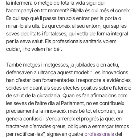
la infermera o metge de tota la vida sigui qui
l’acompanyi en tot moment? Ell/ella és qui més el coneix.
És qui sap què li passa tan sols entrar per la porta o
mirar-lo als ulls. És qui coneix el seu entorn, qui sap les
seves debilitats i fortaleses, qui vetlla de forma integral
per la seva salut. Els professionals sanitaris volem
cuidar, i ho volem fer bé”.
També metges i metgesses, ja jubilades o en actiu,
defensaven a ultrança aquest model: “Les innovacions
han d’estar ben fonamentades i respondre a evidències
sòlides en quant als seus efectes positius sobre l’atenció
de salut de la ciutadania. Quan es fan afirmacions com
les seves de l’altre dia al Parlament, no es contribueix
precisament a la innovació, més bé tot el contrari, es
genera confusió i s’endarrereix el progrés ja que, en
tractar-se d’errades greus, obliguen a esmerçar temps
per rectificar-les”, signaven quatre
professionals
del