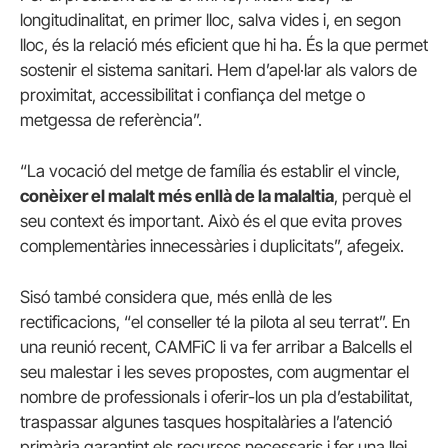
longitudinalitat, en primer lloc, salva vides i, en segon
lloc, és la relació més eficient que hi ha. És la que permet
sostenir el sistema sanitari. Hem d’apel·lar als valors de
proximitat, accessibilitat i confiança del metge o
metgessa de referència”.
“La vocació del metge de família és establir el vincle,
conèixer el malalt més enllà de la malaltia
, perquè el
seu context és important. Això és el que evita proves
complementàries innecessàries i duplicitats”, afegeix.
Sisó també considera que, més enllà de les
rectificacions, “el conseller té la pilota al seu terrat”. En
una reunió recent, CAMFiC li va fer arribar a Balcells el
seu malestar i les seves propostes, com augmentar el
nombre de professionals i oferir-los un pla d’estabilitat,
traspassar algunes tasques hospitalàries a l’atenció
primària garantint els recursos necessaris i fer una llei