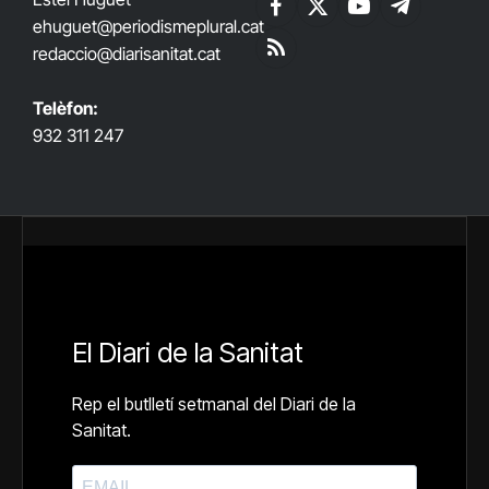
Facebook
X
YouTube
Telegram
ehuguet
@periodismeplural.cat
(Twitter)
redaccio@diarisanitat.cat
RSS
Telèfon:
932 311 247