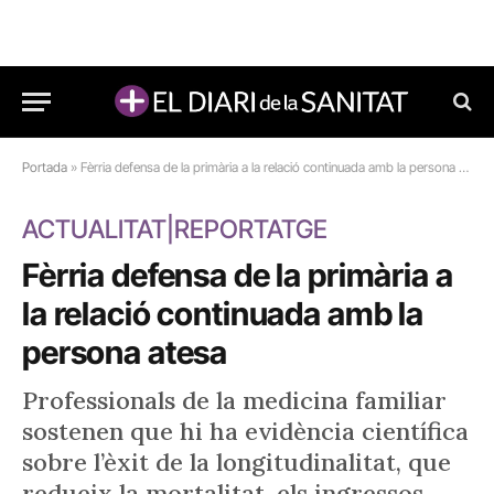
Portada
»
Fèrria defensa de la primària a la relació continuada amb la persona atesa
ACTUALITAT|REPORTATGE
Fèrria defensa de la primària a
la relació continuada amb la
persona atesa
Professionals de la medicina familiar
sostenen que hi ha evidència científica
sobre l’èxit de la longitudinalitat, que
redueix la mortalitat, els ingressos