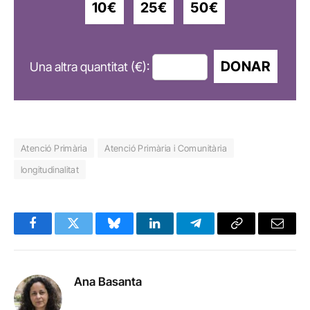
10€
25€
50€
DONAR
Una altra quantitat (€):
Atenció Primària
Atenció Primària i Comunitària
longitudinalitat
Facebook
Twitter
Bluesky
LinkedIn
Telegram
Copy
Email
Link
Ana Basanta