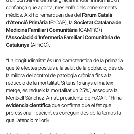
d’un bon servei de salut gràcies a tota la informació i
confiança que aporta, més enllà dels coneixements
mèdics. Així ho remarquen des del
Fòrum Català
d’Atenció Primària
(FoCAP), la
Societat Catalana de
Medicina Familiar i Comunitària
(CAMFiC) i
l’
Associació d’Infermeria Familiar i Comunitària de
Catalunya
(AIFiCC).
“La longitudinalitat és una característica de la primària
que té efectes positius a la salut de la població, des de
la millora del control de patologia crònica fins a la
reducció de la mortalitat. Si tens 15 anys el mateix
metge, es redueix la mortalitat un 25%”, assegura la
Meritxell Sánchez-Amat, presidenta de FoCAP. “Hi ha
evidència científica
que confirma que el fet que
professional i pacient es coneguin des de fa temps fa
que l’atenció millori».