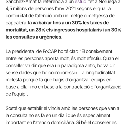
Sánchez-Amat fa referència a un
estudi
fet a Noruega a
4,5 milions de persones l’any 2021 segons el qual la
continuïtat de l’atenció amb un metge o metgessa de
capçalera
fa va baixar fins a un 30% les taxes de
mortalitat, un 28% els ingressos hospitalaris i un 30%
les consultes a urgències
.
La presidenta de FoCAP ho té clar: “El coneixement
entre les persones aporta molt, és molt efectiu. Quan el
conseller va dir que era un paradigma antic, ho va dir
sense dades que ho corroboressin. La longitudinalitat
molesta perquè fa que hagis d’organitzar equips en
base a ella, i no en base a la contractació o l’organització
de l’equip”.
Sosté que establir el vincle amb les persones que van a
la consulta no es fa en un dia i que és especialment
important en l’atenció domiciliària. Si bé el conseller es