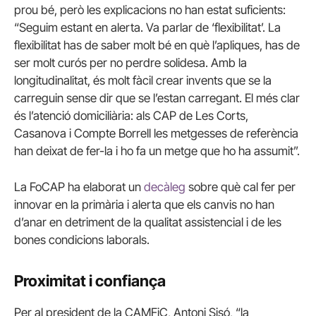
prou bé, però les explicacions no han estat suficients:
“Seguim estant en alerta. Va parlar de ‘flexibilitat’. La
flexibilitat has de saber molt bé en què l’apliques, has de
ser molt curós per no perdre solidesa. Amb la
longitudinalitat, és molt fàcil crear invents que se la
carreguin sense dir que se l’estan carregant. El més clar
és l’atenció domiciliària: als CAP de Les Corts,
Casanova i Compte Borrell les metgesses de referència
han deixat de fer-la i ho fa un metge que ho ha assumit”.
La FoCAP ha elaborat un
decàleg
sobre què cal fer per
innovar en la primària i alerta que els canvis no han
d’anar en detriment de la qualitat assistencial i de les
bones condicions laborals.
Proximitat i confiança
Per al president de la CAMFiC, Antoni Sisó, “la