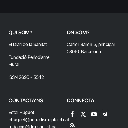
QUI SOM?
ON SOM?
El Diari de la Sanitat
Carrer Bailén 5, principal.
08010, Barcelona
Fundació Periodisme
Plural
ISSN 2696 - 5542
CONTACTA'NS
CONNECTA
Estel Huguet
Facebook
X
YouTube
Telegram
ehuguet
@periodismeplural.cat
(Twitter)
redaccio@diarisanitat.cat
RSS