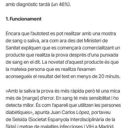
amb diagnòstic tardà (un 46%).
1. Funcionament
Encara que l’autotest es pot realitzar amb una mostra
de sang o saliva, ara com ara des del Ministeri de
Sanitat expliquen que es començarà comercialitzant un
producte que realitza la prova després d’una punxada
de sang en el dit. La novetat d’aquest producte és que
la mateixa persona que es realitza l’examen
aconsegueix el resultat del test en menys de 20 minuts.
«Amb la saliva la prova és més ràpida però té una mica
més de [marge] d’error. En sang té més sensibilitat i ho
detecta millor. És com l’aparell que utilitzen les persones
diabètiques», apunta Juan Carlos López, portaveu
de Seisida (Societat Espanyola Interdisciplinària de la
Sida) i metge de malalties infeccioses i VIH a Madrid.