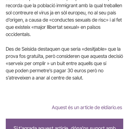
recorda que la població immigrant amb la qual treballen
sol contreure el virus ja en sòl europeu, no al seu país
d’origen, a causa de «conductes sexuals de risc» i al fet
que existeix «major llibertat sexual» en països
occidentals.
Des de Seisida destaquen que seria «desitjable» que la
prova fos gratuïta, però consideren que aquesta decisió
«serveix per omplir » un buit entre aquells que sí
que poden permetre’s pagar 30 euros però no
s’atreveixen a anar al centre de salut.
Aquest és un article de eldiario.es
Si t'agrada aquest article, dóna'ns suport amb