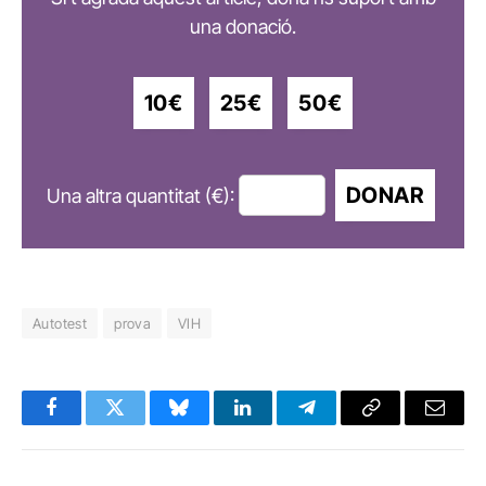
una donació.
10€
25€
50€
DONAR
Una altra quantitat (€):
Autotest
prova
VIH
Facebook
Twitter
Bluesky
LinkedIn
Telegram
Copy
Email
Link