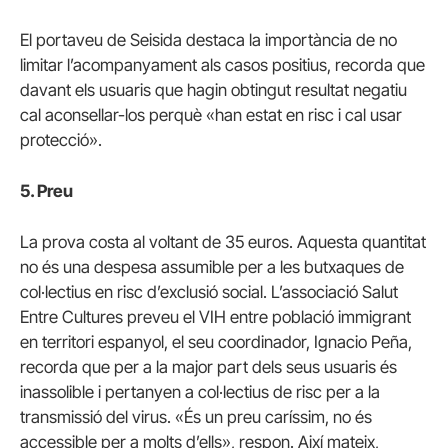
El portaveu de Seisida destaca la importància de no
limitar l’acompanyament als casos positius, recorda que
davant els usuaris que hagin obtingut resultat negatiu
cal aconsellar-los perquè «han estat en risc i cal usar
protecció».
5. Preu
La prova costa al voltant de 35 euros. Aquesta quantitat
no és una despesa assumible per a les butxaques de
col·lectius en risc d’exclusió social. L’associació Salut
Entre Cultures preveu el VIH entre població immigrant
en territori espanyol, el seu coordinador, Ignacio Peña,
recorda que per a la major part dels seus usuaris és
inassolible i pertanyen a col·lectius de risc per a la
transmissió del virus. «És un preu caríssim, no és
accessible per a molts d’ells», respon. Així mateix,