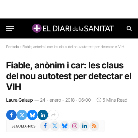
Portada
»
Fiable, anònim i car: les claus del nou autotest per detectar el VIH
Fiable, anònim i car: les claus
del nou autotest per detectar el
VIH
Laura Galaup
24 - enero - 2018 · 06:00
5 Mins Read
Facebook
X
Bluesky
Instagram
LinkedIn
RSS
SEGUEIX-NOS!
(Twitter)