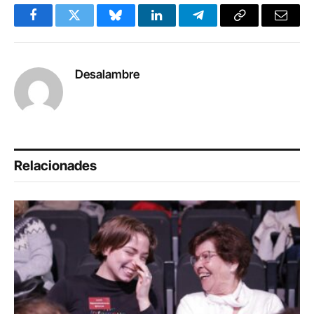
Facebook
Twitter
Bluesky
LinkedIn
Telegram
Copy
Email
Link
Desalambre
Relacionades