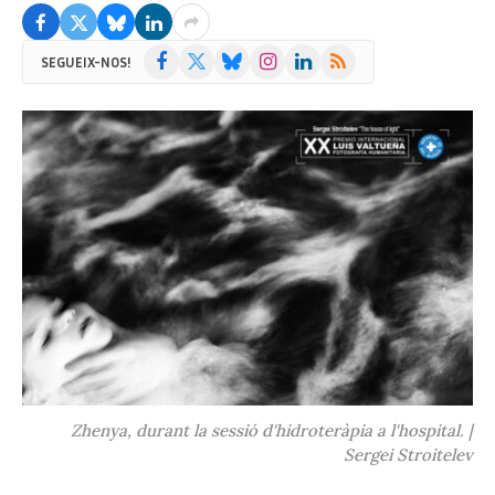
Facebook
X
Bluesky
Instagram
LinkedIn
RSS
SEGUEIX-NOS!
(Twitter)
Zhenya, durant la sessió d'hidroteràpia a l'hospital. |
Sergei Stroitelev