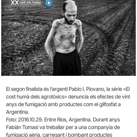
El segon finalista és l’argentí Pablo I. Piovano, la sèrie «El
cost humà dels agrotòxics» denuncia els efectes de vint
anys de fumigació amb productes com el glifosfat a
Argentina.
Foto: 2016.10.29. Entre Ríos, Argentina. Durant anys
Fabián Tomasi va treballar per a una companyia de
fumigació aèria, carregant i bombant productes