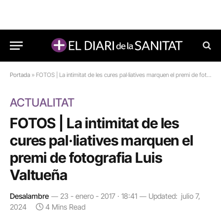
Portada
»
FOTOS | La intimitat de les cures pal·liatives marquen el premi de fotografia Luis Valtueña
ACTUALITAT
FOTOS | La intimitat de les
cures pal·liatives marquen el
premi de fotografia Luis
Valtueña
Desalambre
23 - enero - 2017 · 18:41
Updated:
julio 7,
2024
4 Mins Read