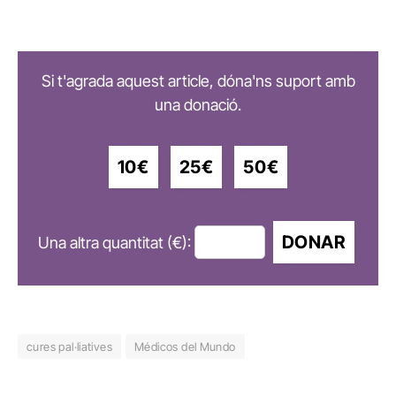
Si t'agrada aquest article, dóna'ns suport amb
una donació.
10€
25€
50€
DONAR
Una altra quantitat (€):
cures pal·liatives
Médicos del Mundo