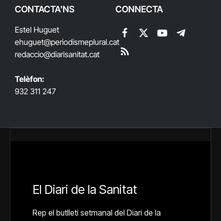
CONTACTA'NS
CONNECTA
Estel Huguet
Facebook
X
YouTube
Telegram
ehuguet
@periodismeplural.cat
(Twitter)
redaccio@diarisanitat.cat
RSS
Telèfon:
932 311 247