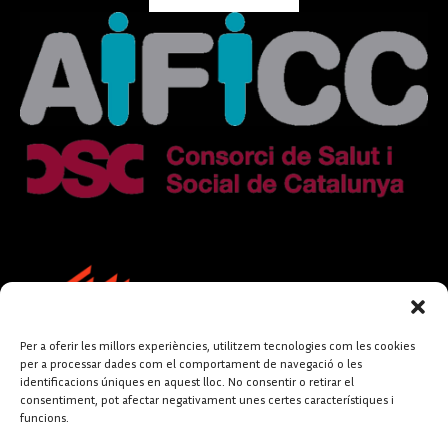
Per a oferir les millors experiències, utilitzem tecnologies com les cookies
per a processar dades com el comportament de navegació o les
identificacions úniques en aquest lloc. No consentir o retirar el
consentiment, pot afectar negativament unes certes característiques i
funcions.