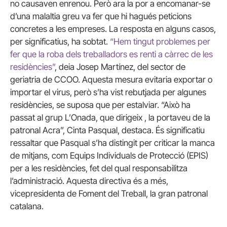
no causaven enrenou. Però ara la por a encomanar-se
d’una malaltia greu va fer que hi hagués peticions
concretes a les empreses. La resposta en alguns casos,
per significatius, ha sobtat.
“Hem tingut problemes per
fer que la roba dels treballadors es renti a càrrec de les
residències”
, deia Josep Martínez, del sector de
geriatria de CCOO. Aquesta mesura evitaria exportar o
importar el virus, però s’ha vist rebutjada per algunes
residències, se suposa que per estalviar. “Això ha
passat al grup L’Onada, que dirigeix , la portaveu de la
patronal Acra”, Cinta Pasqual, destaca. És significatiu
ressaltar que Pasqual s’ha distingit per criticar la manca
de mitjans, com Equips Individuals de Protecció (EPIS)
per a les residències, fet del qual responsabilitza
l’administració. Aquesta directiva és a més,
vicepresidenta de Foment del Treball, la gran patronal
catalana.