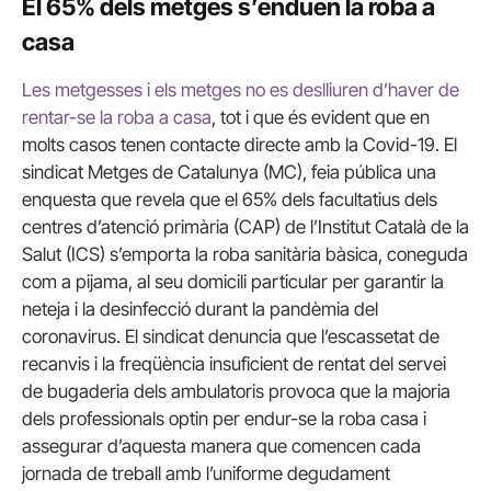
E
l 65% dels metges s’enduen la roba a
casa
L
es metgesses i els metges no es deslliuren d’haver de
rentar-se la roba a casa
, tot i que és evident que en
molts casos tenen contacte directe amb la Covid-19. El
sindicat Metges de Catalunya (MC), feia pública una
enquesta que revela
que el 65% dels facultatius dels
centres d’atenció primària (CAP) de l’Institut Català de la
Salut (ICS) s’emporta la roba sanitària bàsica, coneguda
com a pijama, al seu domicili particular per garantir la
neteja i la desinfecció durant la pandèmia del
coronavirus. El sindicat denuncia que l’escassetat de
recanvis i la freqüència insuficient de rentat del servei
de bugaderia dels ambulatoris provoca que la majoria
dels professionals optin per endur-se la roba casa i
assegurar d’aquesta manera que comencen cada
jornada de treball amb l’uniforme degudament