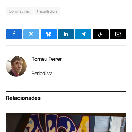
Coronavirus
treballadors
Facebook
Twitter
Bluesky
LinkedIn
Telegram
Copy
Email
Link
Tomeu Ferrer
Periodista
Relacionades