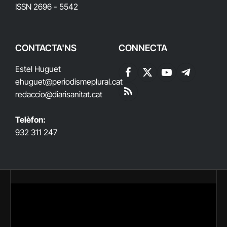
ISSN 2696 - 5542
CONTACTA'NS
CONNECTA
Estel Huguet
Facebook
X
YouTube
Telegram
ehuguet
@periodismeplural.cat
(Twitter)
redaccio@diarisanitat.cat
RSS
Telèfon:
932 311 247