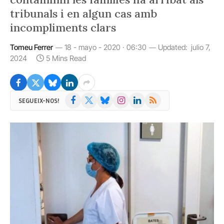
tribunals i en algun cas amb
incompliments clars
Tomeu Ferrer
18 - mayo - 2020 · 06:30
Updated:
julio 7,
2024
5 Mins Read
Facebook
X
Bluesky
Instagram
LinkedIn
RSS
SEGUEIX-NOS!
(Twitter)