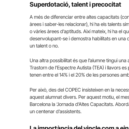
Superdotació, talent i precocitat
A més de diferenciar entre altes capacitats (con
àrees i saber-les relacionar), hi ha els talents 
o vàries àrees d’aptituds. Així mateix, hi ha el q
desenvolupant-se i demostra habilitats en una o
un talent o no.
Una altra possibilitat és que l’alumne tingui una 
Trastorn de l’Espectre Autista (TEA) i llavors es
tenen entre el 14% i el 20% de les persones amb
Per això, des del COPEC insisteixen en la neces
aquest alumnat divers. Per aquest motiu, el me
Barcelona la ‘Jornada d’Altes Capacitats. Abor
un centenar d’assistents.
La importància del vincle com a ei