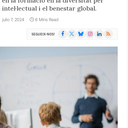
 en la formació en la diversitat per
tel·lectual i el benestar global.
:
julio 7, 2024
6 Mins Read
Facebook
X
Bluesky
Instagram
LinkedIn
RSS
SEGUEIX-NOS!
(Twitter)