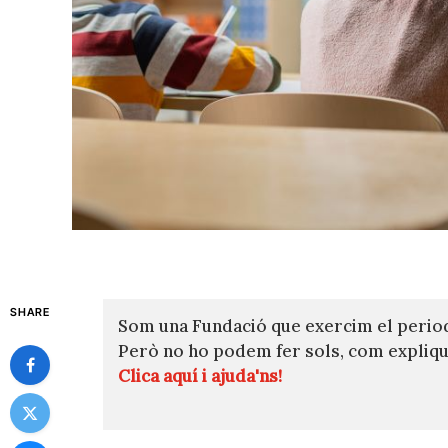
SHARE
Som una Fundació que exercim el perio
Però no ho podem fer sols, com expli
Clica aquí i ajuda'ns!