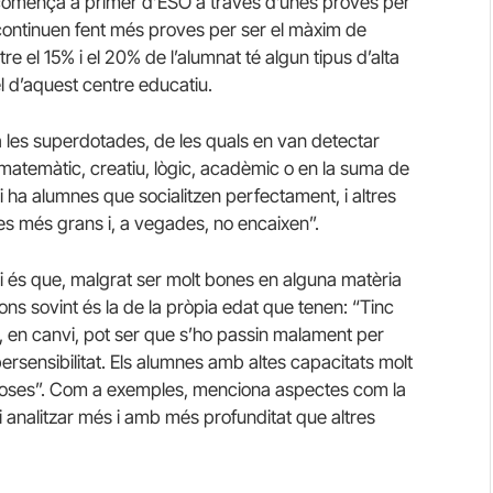
comença a primer d’ESO a través d’unes proves per
s, continuen fent més proves per ser el màxim de
re el 15% i el 20% de l’alumnat té algun tipus d’alta
l d’aquest centre educatiu.
a les superdotades, de les quals en van detectar
matemàtic, creatiu, lògic, acadèmic o en la suma de
Hi ha alumnes que socialitzen perfectament, i altres
es més grans i, a vegades, no encaixen”.
i és que, malgrat ser molt bones en alguna matèria
ns sovint és la de la pròpia edat que tenen: “Tinc
i, en canvi, pot ser que s’ho passin malament per
rsensibilitat. Els alumnes amb altes capacitats molt
es coses”. Com a exemples, menciona aspectes com la
 i analitzar més i amb més profunditat que altres