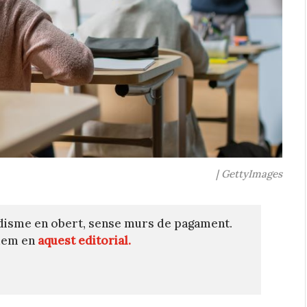
| GettyImages
disme en obert, sense murs de pagament.
quem en
aquest editorial.