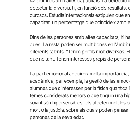
42 alumnes amb altes capacitats. La detecció 
detectar la diversitat i, en funció dels resultat
curosos. Estudis internacionals estipulen que ent
capacitat, un percentatge que coincideix amb e
Dins de les persones amb altes capacitats, hi h
dues. La resta poden ser molt bones en l’àmbit 
diferents talents. “Tenim perfils molt diversos. 
que no tant. Tenen interessos propis de person
La part emocional adquireix molta importància, 
acadèmica, per exemple, la gestió de les emocio
alumnes que s’interessen per la física quàntica 
temes considerats menors o que tinguin una hipe
sovint són hipersensibles i els afecten molt l
mort o la justícia, sobre els quals poden pensar
persones de la seva edat.