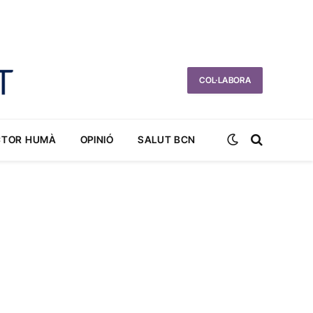
COL·LABORA
CTOR HUMÀ
OPINIÓ
SALUT BCN