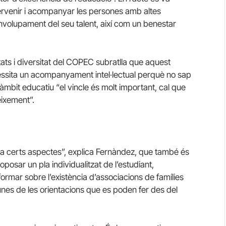
ntervenir i acompanyar les persones amb altes
senvolupament del seu talent, així com un benestar
tats i diversitat del COPEC subratlla que aquest
ssita un acompanyament intel·lectual perquè no sap
l’àmbit educatiu “el vincle és molt important, cal que
eixement”.
p a certs aspectes”, explica Fernàndez, que també és
osar un pla individualitzat de l’estudiant,
ormar sobre l’existència d’associacions de famílies
nes de les orientacions que es poden fer des del