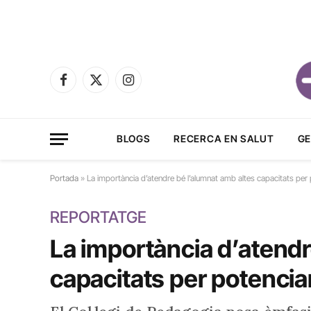
Facebook
X
Instagram
(Twitter)
BLOGS
RECERCA EN SALUT
GE
Portada
»
La importància d’atendre bé l’alumnat amb altes capacitats per p
REPORTATGE
La importància d’atendr
capacitats per potenciar