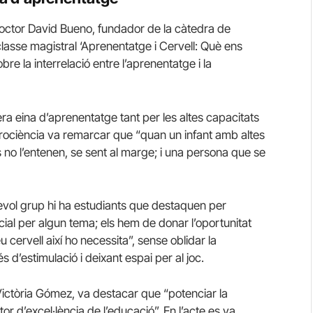
doctor David Bueno, fundador de la càtedra de
asse magistral ‘Aprenentatge i Cervell: Què ens
bre la interrelació entre l’aprenentatge i la
era eina d’aprenentatge tant per les altes capacitats
urociència va remarcar que “quan un infant amb altes
no l’entenen, se sent al marge; i una persona que se
sevol grup hi ha estudiants que destaquen per
ial per algun tema; els hem de donar l’oportunitat
 cervell així ho necessita”, sense oblidar la
s d’estimulació i deixant espai per al joc.
Victòria Gómez, va destacar que “potenciar la
or d’excel·lència de l’educació”. En l’acte es va