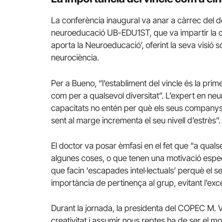
La conferència inaugural va anar a càrrec del 
neuroeducació UB-EDU1ST, que va impartir la cl
aporta la Neuroeducació’, oferint la seva visió so
neurociència.
Per a Bueno, “l’establiment del vincle és la prim
com per a qualsevol diversitat”. L’expert en ne
capacitats no entén per què els seus companys 
sent al marge incrementa el seu nivell d’estrès”.
El doctor va posar èmfasi en el fet que “a qual
algunes coses, o que tenen una motivació espec
que facin ‘escapades intel·lectuals’ perquè el seu
importància de pertinença al grup, evitant l’excé
Durant la jornada, la presidenta del COPEC M. 
creativitat i assumir nous reptes ha de ser el mot