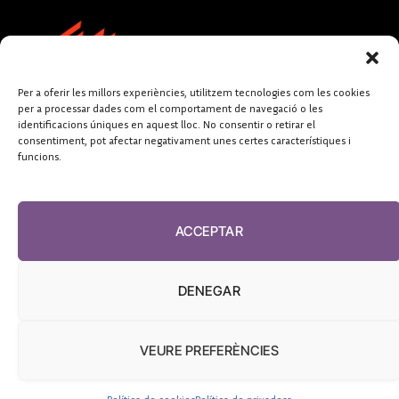
Per a oferir les millors experiències, utilitzem tecnologies com les cookies
per a processar dades com el comportament de navegació o les
identificacions úniques en aquest lloc. No consentir o retirar el
consentiment, pot afectar negativament unes certes característiques i
funcions.
FUNDACIÓ
PERIODISME
ACCEPTAR
PLURAL
DENEGAR
VEURE PREFERÈNCIES
El Diari de la Sanitat, 2026