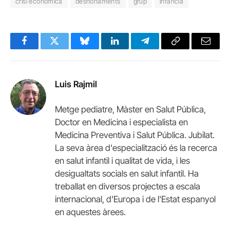
crisi econòmica
desnonaments
grup
infància
Facebook
Twitter
Bluesky
LinkedIn
Telegram
Copy
Email
Link
Luis Rajmil
Metge pediatre, Màster en Salut Pública,
Doctor en Medicina i especialista en
Medicina Preventiva i Salut Pública. Jubilat.
La seva àrea d'especialització és la recerca
en salut infantil i qualitat de vida, i les
desigualtats socials en salut infantil. Ha
treballat en diversos projectes a escala
internacional, d'Europa i de l'Estat espanyol
en aquestes àrees.