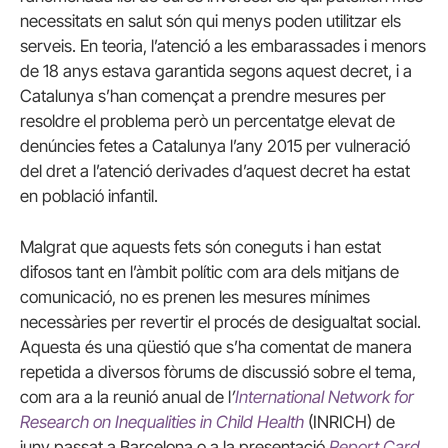
necessitats en salut són qui menys poden utilitzar els
serveis. En teoria, l’atenció a les embarassades i menors
de 18 anys estava garantida segons aquest decret, i a
Catalunya s’han començat a prendre mesures per
resoldre el problema però un percentatge elevat de
denúncies fetes a Catalunya l’any 2015 per vulneració
del dret a l’atenció derivades d’aquest decret ha estat
en població infantil.
Malgrat que aquests fets són coneguts i han estat
difosos tant en l’àmbit polític com ara dels mitjans de
comunicació, no es prenen les mesures mínimes
necessàries per revertir el procés de desigualtat social.
Aquesta és una qüestió que s’ha comentat de manera
repetida a diversos fòrums de discussió sobre el tema,
com ara a la reunió anual de l
’
International Network for
Research on Inequalities in Child Health
(INRICH) de
juny passat a Barcelona o a la presentació
Report Card