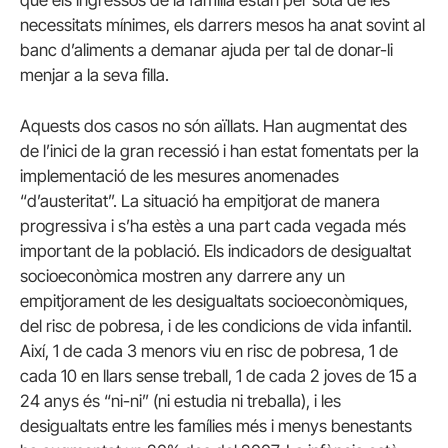
necessitats mínimes, els darrers mesos ha anat sovint al
banc d’aliments a demanar ajuda per tal de donar-li
menjar a la seva filla.
Aquests dos casos no són aïllats. Han augmentat des
de l’inici de la gran recessió i han estat fomentats per la
implementació de les mesures anomenades
“d’austeritat”. La situació ha empitjorat de manera
progressiva i s’ha estès a una part cada vegada més
important de la població. Els indicadors de desigualtat
socioeconòmica mostren any darrere any un
empitjorament de les desigualtats socioeconòmiques,
del risc de pobresa, i de les condicions de vida infantil.
Així, 1 de cada 3 menors viu en risc de pobresa, 1 de
cada 10 en llars sense treball, 1 de cada 2 joves de 15 a
24 anys és “ni-ni” (ni estudia ni treballa), i les
desigualtats entre les famílies més i menys benestants