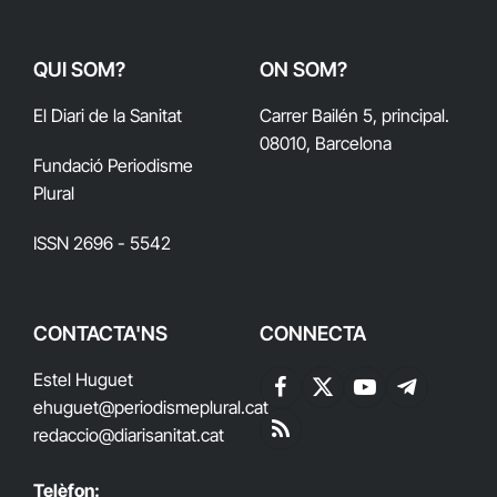
QUI SOM?
ON SOM?
El Diari de la Sanitat
Carrer Bailén 5, principal.
08010, Barcelona
Fundació Periodisme
Plural
ISSN 2696 - 5542
CONTACTA'NS
CONNECTA
Estel Huguet
Facebook
X
YouTube
Telegram
ehuguet
@periodismeplural.cat
(Twitter)
redaccio@diarisanitat.cat
RSS
Telèfon: