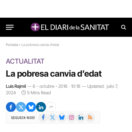
Portada
»
La pobresa canvia d’edat
ACTUALITAT
La pobresa canvia d’edat
Luis Rajmil
6 - octubre - 2016 · 10:18
Updated:
julio 7,
2024
5 Mins Read
Facebook
X
Bluesky
Instagram
LinkedIn
RSS
SEGUEIX-NOS!
(Twitter)