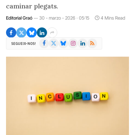
caminar plegats.
Editorial Graó
30 - marzo - 2026 · 05:15
4 Mins Read
Facebook
X
Bluesky
Instagram
LinkedIn
RSS
SEGUEIX-NOS!
(Twitter)