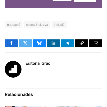
educació
escola inclusiva
inclusió
Facebook
Twitter
Bluesky
LinkedIn
Telegram
Copy
Email
Link
Editorial Graó
Relacionades