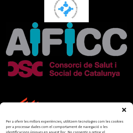
Per a oferir les millors experiències, utilitzem tecnologies com les cookies
per a processar dades com el comportament de navegació o les
identificacions úniques en aquest lloc. No consentir o retirar el