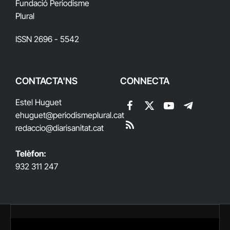
Fundació Periodisme
Plural
ISSN 2696 - 5542
CONTACTA'NS
CONNECTA
Estel Huguet
Facebook
X
YouTube
Telegram
ehuguet
@periodismeplural.cat
(Twitter)
redaccio@diarisanitat.cat
RSS
Telèfon:
932 311 247