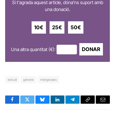
Si t'agrada aquest article, dóna'ns suport amb
una donació.
10€
25€
50€
DONAR
Una altra quantitat (€):
estudi
gènere
metgesses
Facebook
Twitter
Bluesky
LinkedIn
Telegram
Copy
Email
Link