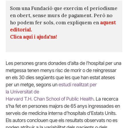
Som una Fundació que exercim el periodisme
en obert, sense murs de pagament. Però no
ho podem fer sols, com expliquem en
aquest
editorial.
Clica aquí i ajuda'ns!
Les persones grans donades d’alta de l’hospital per una
metgessa tenen menys risc de morir o de reingressar
en els 30 dies següents que les que han estat ateses
per un metge, segons un
estudi realitzat per
la
Universitat de
Harvard
T.H.
Chan
Scho
ol of Public He
alth
. La recerca
s’ha fet en persones majors de 65 anys ingressades en
serveis de medicina interna d’hospitals d’
Estats Units
.
Els autors conclouen que els resultats observats no es
poden atribuir a la variabilitat dels pacients o dels