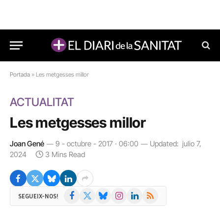
Portada
»
Les metgesses millor
ACTUALITAT
Les metgesses millor
Joan Gené
9 - octubre - 2017 · 06:00
Updated:
julio 7,
2024
3 Mins Read
Facebook
X
Bluesky
Instagram
LinkedIn
RSS
SEGUEIX-NOS!
(Twitter)