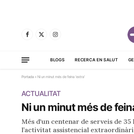
Facebook
X
Instagram
(Twitter)
BLOGS
RECERCA EN SALUT
GE
Portada
»
Ni un minut més de feina ‘extra’
ACTUALITAT
Ni un minut més de feina
Més d'un centenar de serveis de 35 
l’activitat assistencial extraordinàr