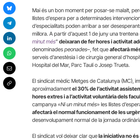
Mai és un bon moment per posar-se malalt, per
llistes d’espera per a determinades intervencio
d’especialitats poden arribar a ser desesperan
millora. A partir d’aquest 1 de juny una trenten
minut més
”
deixaran de fer hores i activitat ad
denominades
peonades
–, fet que
afectarà mé
serveis d’anestèsia i de cirurgia general d’hospi
Hospital del Mar, Parc Taulí o Josep Trueta.
El sindicat mèdic Metges de Catalunya (MC), i
aproximadament
el 30% de l’activitat assisten
hores extres i a l’activitat voluntària dels facu
campanya «
Ni un minut més
» les llistes d’es
afectarà el normal funcionament de les urgènc
desenvolupament normal de la jornada ordinària
El sindicat vol deixar clar que
la iniciativa no és