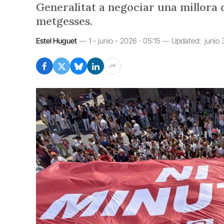
Generalitat a negociar una millora d
metgesses.
Estel Huguet
1 - junio - 2026 · 05:15
Updated:
junio