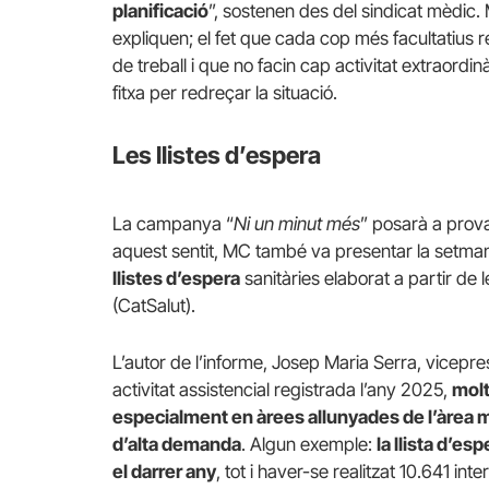
planificació
”, sostenen des del sindicat mèdic. M
expliquen; el fet que cada cop més facultatius r
de treball i que no facin cap activitat extraord
fitxa per redreçar la situació.
Les llistes d’espera
La campanya “
Ni un minut més
” posarà a prova
aquest sentit, MC també va presentar la setma
llistes d’espera
sanitàries elaborat a partir de 
(CatSalut).
L’autor de l’informe, Josep Maria Serra, vicepr
activitat assistencial registrada l’any 2025,
molt
especialment en àrees allunyades de l’àrea m
d’alta demanda
. Algun exemple:
la llista d’e
el darrer any
, tot i haver-se realitzat 10.641 int