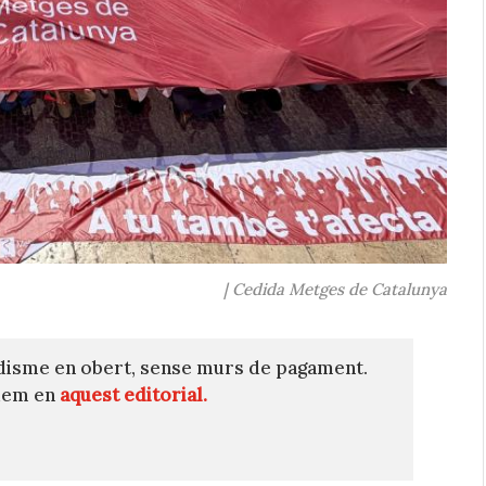
| Cedida Metges de Catalunya
disme en obert, sense murs de pagament.
quem en
aquest editorial.