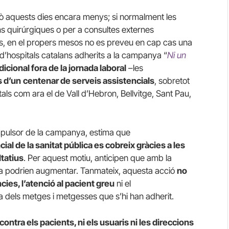
ò aquests dies encara menys; si normalment les
ns quirúrgiques o per a consultes externes
ts, en el propers mesos no es preveu en cap cas una
a d’hospitals catalans adherits a la campanya “
Ni un
dicional fora de la jornada laboral
–les
s d’un
centenar de serveis assistencials
, sobretot
tals com ara el de Vall d’Hebron, Bellvitge, Sant Pau,
mpulsor de la campanya, estima que
cial de la sanitat pública es cobreix gràcies a les
ltatius
. Per aquest motiu, anticipen que amb la
pera podrien augmentar. Tanmateix, aquesta acció
no
ies, l’atenció al pacient greu
ni el
 dels metges i metgesses que s’hi han adherit.
 contra els pacients, ni els usuaris ni les direccions