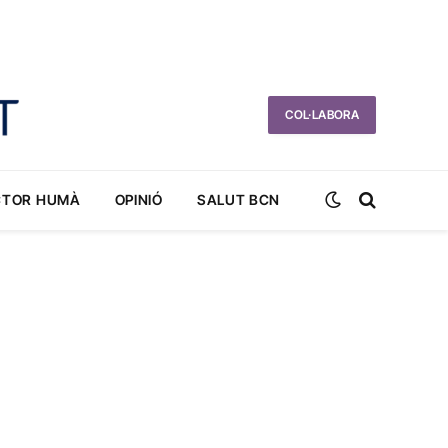
COL·LABORA
CTOR HUMÀ
OPINIÓ
SALUT BCN