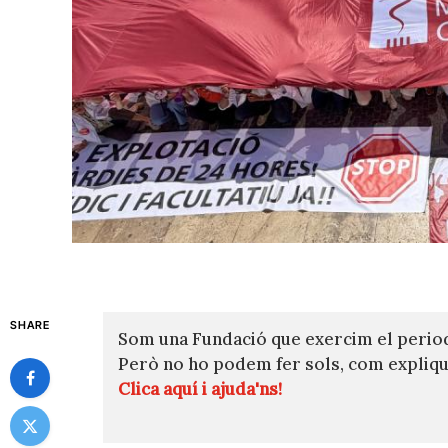
SHARE
Som una Fundació que exercim el perio
Però no ho podem fer sols, com expli
Clica aquí i ajuda'ns!