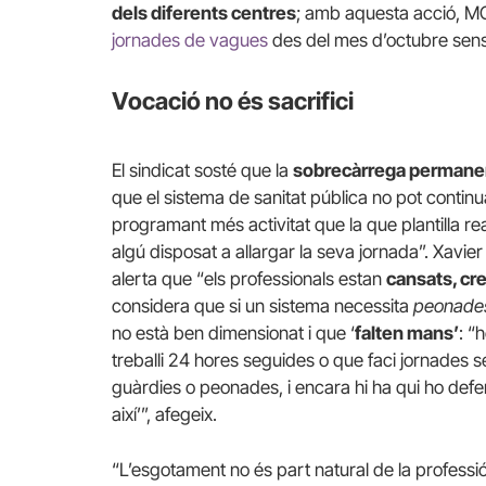
dels diferents centres
; amb aquesta acció, MC
jornades de vagues
des del mes d’octubre sens
Vocació no és sacrifici
El sindicat sosté que la
sobrecàrrega permane
que el sistema de sanitat pública no pot contin
programant més activitat que la que plantilla re
algú disposat a allargar la seva jornada”. Xavie
alerta que “els professionals estan
cansats, cr
considera que si un sistema necessita
peonade
no està ben dimensionat i que ‘
falten mans’
: “
treballi 24 hores seguides o que faci jornades 
guàrdies o peonades, i encara hi ha qui ho def
així’”, afegeix.
“L’esgotament no és part natural de la professió” 