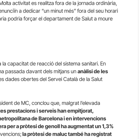
olta activitat es realitza fora de la jornada ordinària,
enunciïn a dedicar “un minut més” fora del seu horari
inària podria forçar el departament de Salut a moure
 la capacitat de reacció del sistema sanitari. En
na passada davant dels mitjans un
anàlisi de les
les dades obertes del Servei Català de la Salut
esident de MC, conclou que, malgrat l’elevada
es prestacions i serveis han empitjorat,
etropolitana de Barcelona i en intervencions
spera per a pròtesi de genoll ha augmentat un 1,3%
ervencions;
la pròtesi de maluc també ha registrat