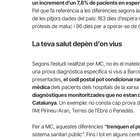
un increment d’un 7,8% de pacients en espe
Pel que fa referència a les diferències segons l
de les pitjors dades del país: 183 dies d’espera 
pròtesis de maluc i 96 dies per a operar-se de 
La teva salut depèn d’on vius
Segons l’estudi realitzat per MC, no és el matei
una prova diagnòstica específica si vius a Barc
presentades,
el codi postal pot condicionar rad
mèdica
dels pacients dels hospitals de la xarxa
diagnòstiques monitoritzades que no estan di
Catalunya
. Un exemple: no consta cap prova de
l’Alt Pirineu-Aran, Terres de l’Ebre o Penedès.
Per a MC, aquestes diferències “
trenquen el pri
sistema sanitari públic”. Fins i tot en alguns centr