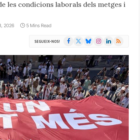
e les condicions laborals dels metges i
 3, 2026
5 Mins Read
Facebook
X
Bluesky
Instagram
LinkedIn
RSS
SEGUEIX-NOS!
(Twitter)