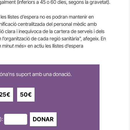
lment (inferiors a 45 o 60 dies, segons la gravetat).
les llistes d’espera no es podran mantenir en
ificació centralitzada del personal mèdic amb
ció clara i inequívoca de la cartera de serveis i dels
’organització de cada regió sanitària”, afegeix. En
n minut més
» en actiu les llistes d’espera
 dóna'ns suport amb una donació.
25€
50€
DONAR
):