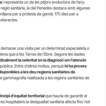
ra
i representa un de les pitjors evolucions de l’any.
a regió sanitària, la del Penedès destaca amb algunes
mitjana per a pròtesis de genoll, 170 dies per a
cataractes.
x demanar una visita per un determinat especialista o
elona que a les Terres de l’Ebre. Segons les dades
icalment la celeritat en la diagnosi i en l’atenció
 pública. Entre d’altres motius, perquè
hi ha proves
sponibles a les deu regions sanitàries de
 gammagrafia realitzada a les regions sanitàries de
ncipi d’equitat territorial
que hauria de garantir el
es hospitalaris la desigualtat sanitària afecta fins i tot