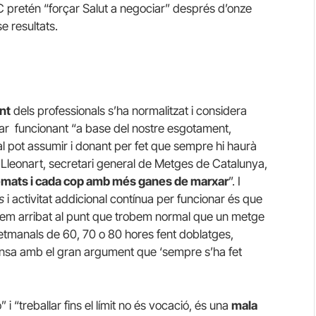
 pretén “forçar Salut a negociar” després d’onze
e resultats.
nt
dels professionals s’ha normalitzat i considera
uar funcionant “a base del nostre esgotament,
al pot assumir i donant per fet que sempre hi haurà
r Lleonart, secretari general de Metges de Catalunya,
emats i cada cop amb més ganes de marxar
”. I
s
i activitat addicional contínua per funcionar és que
hem arribat al punt que trobem normal que un metge
setmanals de 60, 70 o 80 hores fent doblatges,
ensa amb el gran argument que ‘sempre s’ha fet
i “treballar fins el límit no és vocació, és una
mala