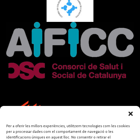
Per a oferir les millors experiències, utilitzem tecnologies com les cookies
per a processar dades com el comportament de navegació o les
identificacions úniques en aquest lloc. No consentir o retirar el