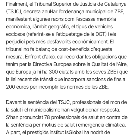
Finalment, el Tribunal Superior de Justícia de Catalunya
(TSJC), decreta anul·lar l’ordenança municipal de ZBE,
manifestant algunes raons com l’escassa memòria
econòmica, l’àmbit geogràfic, el tipus de vehicles
exclosos (referint-se a l’etiquetatge de la DGT) i els
perjudici pels més desfavorits econòmicament. El
tribunal no fa balanç de cost-beneficis d’aquesta
mesura. Enfront d’això, cal recordar les obligacions que
tenim per la Directiva Europea sobre la Qualitat de l’Aire,
que Europa ja hi ha 300 ciutats amb les seves ZBE i que
la llei recent de trànsit que incorpora sancions de fins a
200 euros per incomplir les normes de les ZBE.
Davant la sentència del TSJC, professionals del món de
la salut i el municipalisme han volgut donar resposta.
S’han pronunciat 78 professionals de salut en contra de
la sentència per motius de salut i emergència climàtica.
A part, el prestigiós institut IsGlobal ha nodrit de