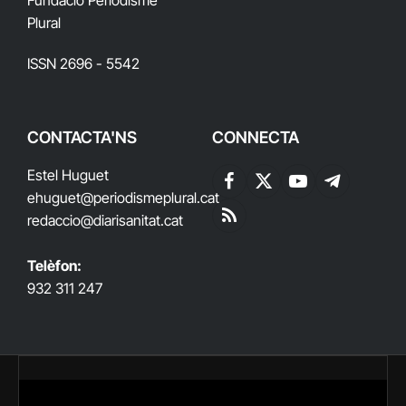
Plural
ISSN 2696 - 5542
CONTACTA'NS
CONNECTA
Estel Huguet
Facebook
X
YouTube
Telegram
ehuguet
@periodismeplural.cat
(Twitter)
redaccio@diarisanitat.cat
RSS
Telèfon:
932 311 247