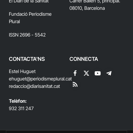
El Diari de la Sanitat
Carrer Bailén 5, principal.
08010, Barcelona
Fundació Periodisme
Plural
ISSN 2696 - 5542
CONTACTA'NS
CONNECTA
Estel Huguet
Facebook
X
YouTube
Telegram
ehuguet
@periodismeplural.cat
(Twitter)
redaccio@diarisanitat.cat
RSS
Telèfon:
932 311 247