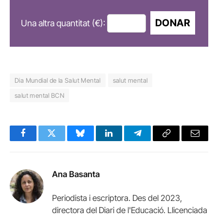
DONAR
Una altra quantitat (€):
Dia Mundial de la Salut Mental
salut mental
salut mental BCN
Facebook
Twitter
Bluesky
LinkedIn
Telegram
Copy
Email
Link
Ana Basanta
Periodista i escriptora. Des del 2023,
directora del Diari de l'Educació. Llicenciada