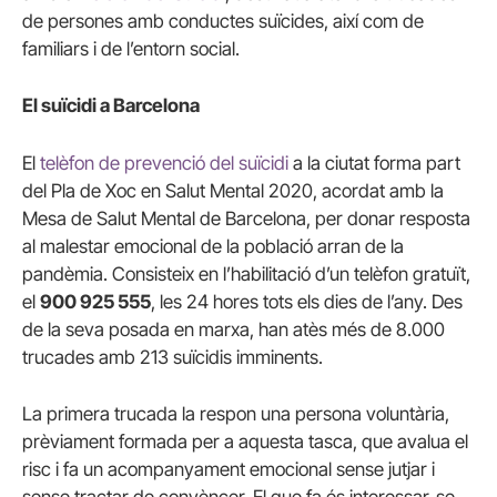
de persones amb conductes suïcides, així com de
familiars i de l’entorn social.
El suïcidi a Barcelona
El
telèfon de prevenció del suïcidi
a la ciutat forma part
del Pla de Xoc en Salut Mental 2020, acordat amb la
Mesa de Salut Mental de Barcelona, per donar resposta
al malestar emocional de la població arran de la
pandèmia. Consisteix en l’habilitació d’un telèfon gratuït,
el
900 925 555
, les 24 hores tots els dies de l’any. Des
de la seva posada en marxa, han atès més de 8.000
trucades amb 213 suïcidis imminents.
La primera trucada la respon una persona voluntària,
prèviament formada per a aquesta tasca, que avalua el
risc i fa un acompanyament emocional sense jutjar i
sense tractar de convèncer. El que fa és interessar-se