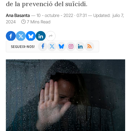
de la prevenció del suïcidi.
Ana Basanta
10 - octubre - 2022 · 07:31
Updated:
julio 7,
2024
7 Mins Read
Facebook
X
Bluesky
Instagram
LinkedIn
RSS
SEGUEIX-NOS!
(Twitter)