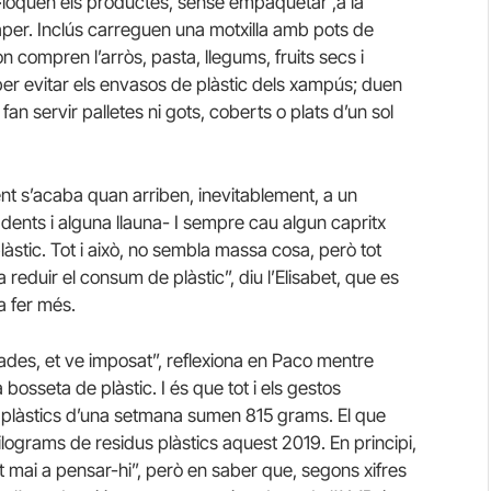
ol·loquen els productes, sense empaquetar ,a la
aper. Inclús carreguen una motxilla amb pots de
n compren l’arròs, pasta, llegums, fruits secs i
per evitar els envasos de plàstic dels xampús; duen
an servir palletes ni gots, coberts o plats d’un sol
nt s’acaba quan arriben, inevitablement, a un
 dents i alguna llauna- I sempre cau algun capritx
àstic. Tot i això, no sembla massa cosa, però tot
duir el consum de plàstic”, diu l’Elisabet, que es
a fer més.
egades, et ve imposat”, reflexiona en Paco mentre
 bosseta de plàstic. I és que tot i els gestos
s plàstics d’una setmana sumen 815 grams. El que
ograms de residus plàstics aquest 2019. En principi,
at mai a pensar-hi”, però en saber que, segons xifres