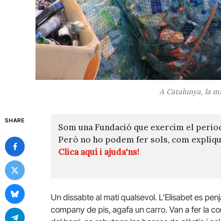
A Catalunya, la mi
SHARE
Som una Fundació que exercim el perio
Però no ho podem fer sols, com expli
Clica aquí i ajuda'ns!
Un dissabte al matí qualsevol. L’Elisabet es penja
company de pis, agafa un carro. Van a fer la co