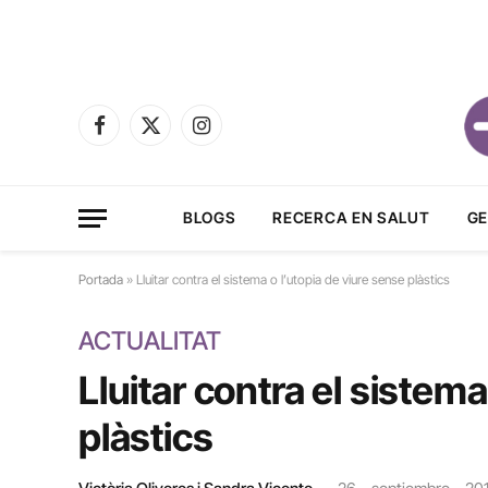
Facebook
X
Instagram
(Twitter)
BLOGS
RECERCA EN SALUT
GE
Portada
»
Lluitar contra el sistema o l’utopia de viure sense plàstics
ACTUALITAT
Lluitar contra el sistema
plàstics