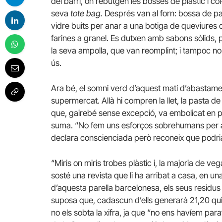
del barri, on rebutgen les bosses de plàstic i c
seva
tote bag.
Després van al forn: bossa de p
vidre buits per anar a una botiga de queviures o
farines a granel. Es dutxen amb sabons sòlids, 
la seva ampolla, que van reomplint; i tampoc no f
ús.
Ara bé, el somni verd d’aquest matí d’abastame
supermercat. Allà hi compren la llet, la pasta de
que, gairebé sense excepció, va embolicat en pl
suma. “No fem uns esforços sobrehumans per a re
declara conscienciada però reconeix que podri
“Miris on miris trobes plàstic i, la majoria de v
sosté una revista que li ha arribat a casa, en una
d’aquesta parella barcelonesa, els seus residu
suposa que, cadascun d’ells generarà 21,20 quil
no els sobta la xifra, ja que “no ens havíem par