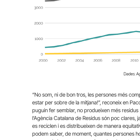
“No som, ni de bon tros, les persones més c
estar per sobre de la mitjana!”, reconeix en Paco.
puguin fer semblar, no produeixen més residus 
l’Agència Catalana de Residus són poc clares, j
es reciclen i es distribueixen de manera equitati
podem saber, de moment, quantes persones ho f