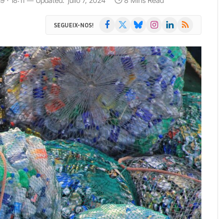
 · 18:11
Updated:
julio 7, 2024
8 Mins Read
Facebook
X
Bluesky
Instagram
LinkedIn
RSS
SEGUEIX-NOS!
(Twitter)