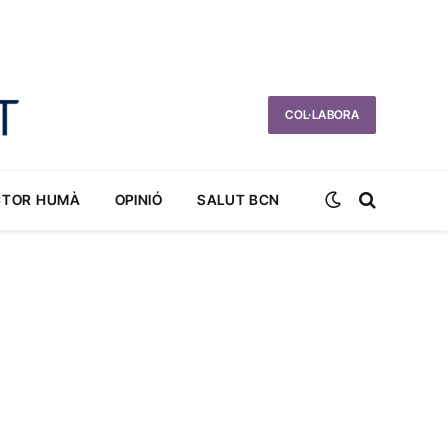
COL·LABORA
CTOR HUMÀ
OPINIÓ
SALUT BCN