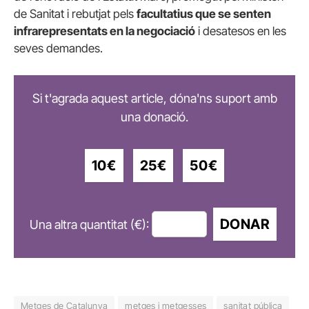
de Sanitat i rebutjat pels
facultatius que se senten
infrarepresentats en la negociació
i desatesos en les
seves demandes.
Si t'agrada aquest article, dóna'ns suport amb
una donació.
10€
25€
50€
DONAR
Una altra quantitat (€):
Metges de Catalunya
metges i metgesses
sanitat pública