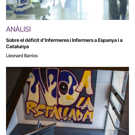
ANÀLISI
Sobre el dèficit d’Infermeres i Infermers a Espanya i a
Catalunya
Lleonard Barrios