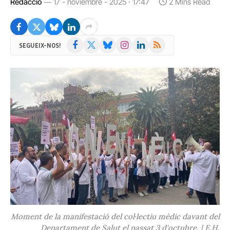
Redacció
17 - noviembre - 2025 · 17:47
2 Mins Read
Facebook
X
Bluesky
Instagram
LinkedIn
RSS
SEGUEIX-NOS!
(Twitter)
Moment de la manifestació del col·lectiu mèdic davant del
Departament de Salut el passat 3 d'octubre. | E.H.