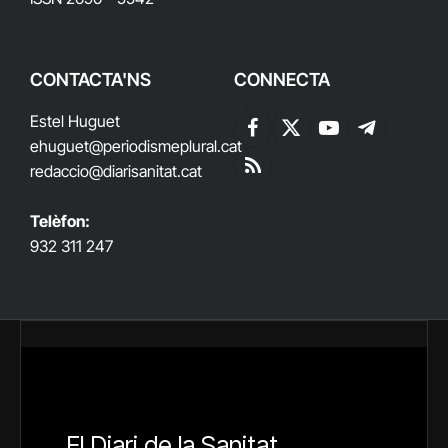
CONTACTA'NS
CONNECTA
Estel Huguet
Facebook
X
YouTube
Telegram
ehuguet
@periodismeplural.cat
(Twitter)
redaccio@diarisanitat.cat
RSS
Telèfon:
932 311 247