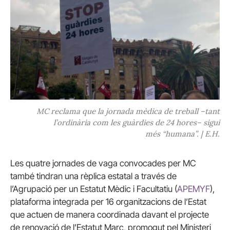
MC reclama que la jornada mèdica de treball –tant
l’ordinària com les guàrdies de 24 hores– sigui
més “humana”. | E.H.
Les quatre jornades de vaga convocades per MC
també tindran una rèplica estatal a través de
l’Agrupació per un Estatut Mèdic i Facultatiu (
APEMYF
),
plataforma integrada per 16 organitzacions de l’Estat
que actuen de manera coordinada davant el projecte
de renovació de l’Estatut Marc, promogut pel Ministeri