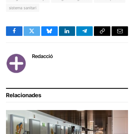
sistema sanitari
Facebook
Twitter
Bluesky
LinkedIn
Telegram
Copy
Email
Link
Redacció
Relacionades