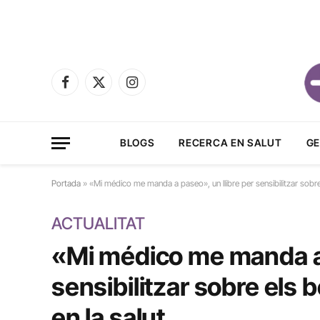
Facebook
X
Instagram
(Twitter)
BLOGS
RECERCA EN SALUT
GE
Portada
»
«Mi médico me manda a paseo», un llibre per sensibilitzar sobre els
ACTUALITAT
«Mi médico me manda a 
sensibilitzar sobre els be
en la salut