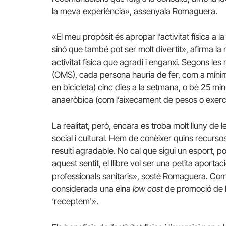
la meva experiència», assenyala Romaguera.
«El meu propòsit és apropar l’activitat física a
sinó que també pot ser molt divertit», afirma l
activitat física que agradi i enganxi. Segons le
(OMS), cada persona hauria de fer, com a mínim
en bicicleta) cinc dies a la setmana, o bé 25 minu
anaeròbica (com l’aixecament de pesos o exerc
La realitat, però, encara es troba molt lluny de
social i cultural. Hem de conèixer quins recursos 
resulti agradable. No cal que sigui un esport, p
aquest sentit, el llibre vol ser una petita aportac
professionals sanitaris», sosté Romaguera. Com expl
considerada una eina
low cost
de promoció de l
‘receptem'».