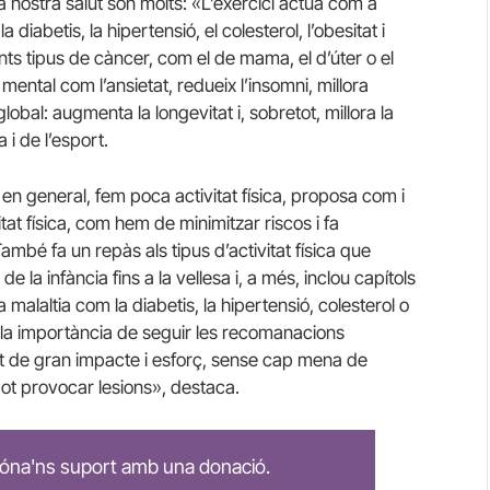
 a la nostra salut són molts: «L’exercici actua com a
diabetis, la hipertensió, el colesterol, l’obesitat i
ts tipus de càncer, com el de mama, el d’úter o el
ental com l’ansietat, redueix l’insomni, millora
 global: augmenta la longevitat i, sobretot, millora la
 i de l’esport.
 en general, fem poca activitat física, proposa com i
itat física, com hem de minimitzar riscos i fa
ambé fa un repàs als tipus d’activitat física que
 la infància fins a la vellesa i, a més, inclou capítols
 malaltia com la diabetis, la hipertensió, colesterol o
 la importància de seguir les recomanacions
int de gran impacte i esforç, sense cap mena de
 pot provocar lesions», destaca.
 dóna'ns suport amb una donació.