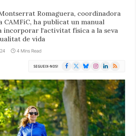
rt Montserrat Romaguera, coordinadora
 la CAMFiC, ha publicat un manual
 incorporar l'activitat física a la seva
qualitat de vida
024
4 Mins Read
Facebook
X
Bluesky
Instagram
LinkedIn
RSS
SEGUEIX-NOS!
(Twitter)