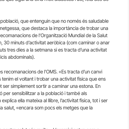
 la població, que entenguin que no només és saludable
a metgessa, que destaca la importància de trobar una
s recomanacions de l’Organització Mundial de la Salut
, 30 minuts d’activitat aeròbica (com caminar o anar
ts tres dies a la setmana si es tracta d’una activitat
icis abdominals).
 les recomanacions de l’OMS. «Es tracta d’un canvi
tenim el voltant i trobar una activitat física que ens
ot ser simplement sortir a caminar una estona. En
ió per sensibilitzar a la població i també als
ica ella mateixa al llibre, l’activitat física, tot i ser
a salut, «encara som pocs els metges que la