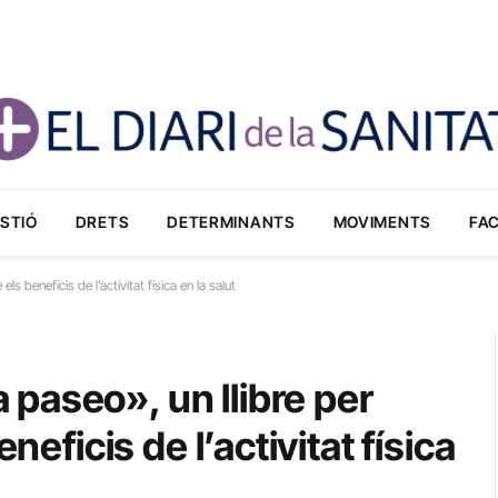
STIÓ
DRETS
DETERMINANTS
MOVIMENTS
FA
 beneficis de l’activitat física en la salut
paseo», un llibre per
neficis de l’activitat física