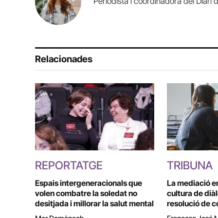
Periodista i coordinadora del Diari d
Relacionades
REPORTATGE
TRIBUNA
Espais intergeneracionals que
La mediació e
volen combatre la soledat no
cultura de dià
desitjada i millorar la salut mental
resolució de c