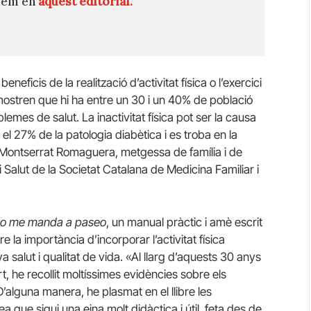
quem en
aquest editorial.
ficis de la realització d’activitat física o l’exercici
t mostren que hi ha entre un 30 i un 40% de població
mes de salut. La inactivitat física pot ser la causa
el 27% de la patologia diabètica i es troba en la
 Montserrat Romaguera, metgessa de família i de
 i Salut de la Societat Catalana de Medicina Familiar i
co me manda a paseo
, un manual pràctic i amè escrit
 la importància d’incorporar l’activitat física
va salut i qualitat de vida. «Al llarg d’aquests 30 anys
t, he recollit moltíssimes evidències sobre els
. D’alguna manera, he plasmat en el llibre les
 que sigui una eina molt didàctica i útil, feta des de