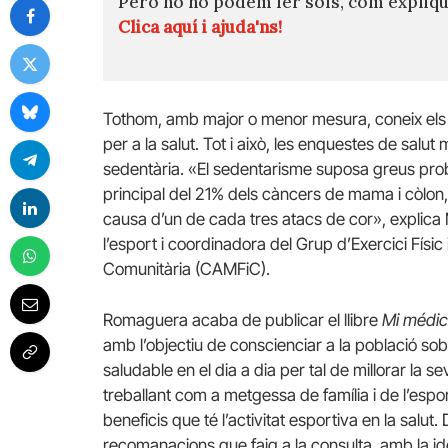
Però no ho podem fer sols, com expli
Clica aquí i ajuda'ns!
Tothom, amb major o menor mesura, coneix els bene
per a la salut. Tot i això, les enquestes de salu
sedentària. «El sedentarisme suposa greus proble
principal del 21% dels càncers de mama i còlon, 
causa d’un de cada tres atacs de cor», explica
l’esport i coordinadora del Grup d’Exercici Físic
Comunitària (CAMFiC).
Romaguera acaba de publicar el llibre
Mi médi
amb l’objectiu de conscienciar a la població sobre
saludable en el dia a dia per tal de millorar la se
treballant com a metgessa de família i de l’espor
beneficis que té l’activitat esportiva en la salut
recomanacions que faig a la consulta, amb la idea