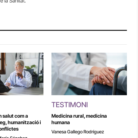
e la Sanitat.
TESTIMONI
n salut com a
Medicina rural, medicina
leg, humanització i
humana
onflictes
Vanesa Gallego Rodríguez