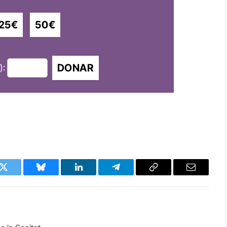
25€
50€
DONAR
):
k
Twitter
Bluesky
LinkedIn
Telegram
Copy
Email
Link