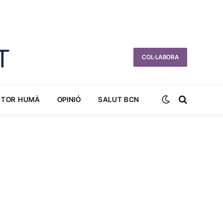
COL·LABORA
CTOR HUMÀ
OPINIÓ
SALUT BCN