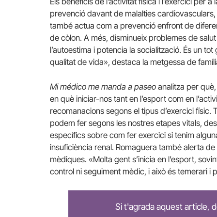
Els beneficis de l’activitat física i l’exercici per
prevenció davant de malalties cardiovasculars, la 
també actua com a prevenció enfront de diferen
de còlon. A més, disminueix problemes de salut m
l’autoestima i potencia la socialització. És un tot
qualitat de vida», destaca la metgessa de família
Mi médico me manda a paseo
analitza per què,
en què iniciar-nos tant en l’esport com en l’activ
recomanacions segons el tipus d’exercici físic. T
podem fer segons les nostres etapes vitals, des de
específics sobre com fer exercici si tenim alguna
insuficiència renal. Romaguera també alerta de
mèdiques. «Molta gent s’inicia en l’esport, sov
control ni seguiment mèdic, i això és temerari i
Si t'agrada aquest article,