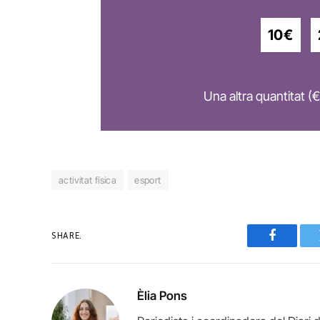
10€
Una altra quantitat (€
activitat física
esport
SHARE.
Faceboo
Èlia Pons