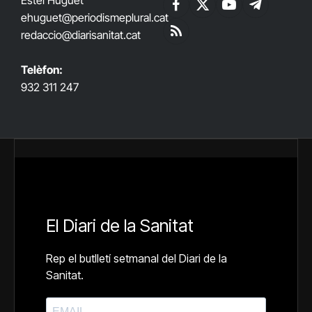
Estel Huguet
Facebook
X
YouTube
Telegram
ehuguet
@periodismeplural.cat
(Twitter)
redaccio@diarisanitat.cat
RSS
Telèfon:
932 311 247