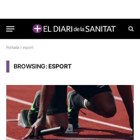
Portada
»
esport
BROWSING:
ESPORT