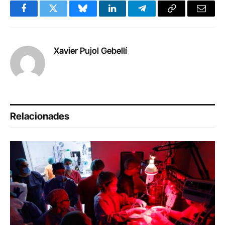
Facebook
Twitter
Bluesky
LinkedIn
Telegram
Copy
Email
Link
Xavier Pujol Gebellí
Relacionades