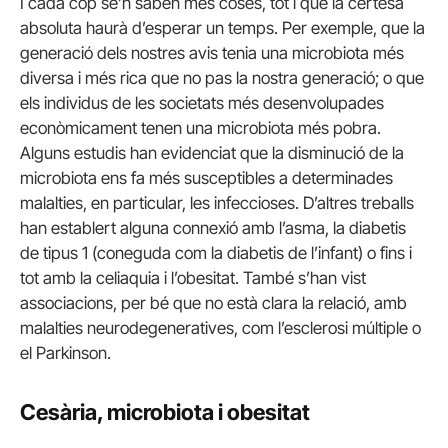
I cada cop se’n saben més coses, tot i que la certesa
absoluta haurà d’esperar un temps. Per exemple, que la
generació dels nostres avis tenia una microbiota més
diversa i més rica que no pas la nostra generació; o que
els individus de les societats més desenvolupades
econòmicament tenen una microbiota més pobra.
Alguns estudis han evidenciat que la disminució de la
microbiota ens fa més susceptibles a determinades
malalties, en particular, les infeccioses. D’altres treballs
han establert alguna connexió amb l’asma, la diabetis
de tipus 1 (coneguda com la diabetis de l’infant) o fins i
tot amb la celiaquia i l’obesitat. També s’han vist
associacions, per bé que no està clara la relació, amb
malalties neurodegeneratives, com l’esclerosi múltiple o
el Parkinson.
Cesària, microbiota i obesitat