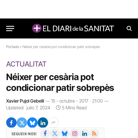
Portada
»
Néixer per cesària pot condicionar patir sobrepès
ACTUALITAT
Néixer per cesària pot
condicionar patir sobrepès
Xavier Pujol Gebellí
15 - octubre - 2017 · 21:00
Updated:
julio 7, 2024
5 Mins Read
Facebook
X
Bluesky
Instagram
LinkedIn
RSS
SEGUEIX-NOS!