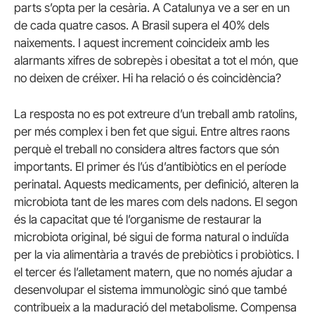
parts s’opta per la cesària. A Catalunya ve a ser en un
de cada quatre casos. A Brasil supera el 40% dels
naixements. I aquest increment coincideix amb les
alarmants xifres de sobrepès i obesitat a tot el món, que
no deixen de créixer. Hi ha relació o és coincidència?
La resposta no es pot extreure d’un treball amb ratolins,
per més complex i ben fet que sigui. Entre altres raons
perquè el treball no considera altres factors que són
importants. El primer és l’ús d’antibiòtics en el període
perinatal. Aquests medicaments, per definició, alteren la
microbiota tant de les mares com dels nadons. El segon
és la capacitat que té l’organisme de restaurar la
microbiota original, bé sigui de forma natural o induïda
per la via alimentària a través de prebiòtics i probiòtics. I
el tercer és l’alletament matern, que no només ajudar a
desenvolupar el sistema immunològic sinó que també
contribueix a la maduració del metabolisme. Compensa