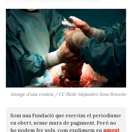
(Twitter)
Imatge d'una cesària / CC flickr Alejandro Sosa Briceño
Som una Fundació que exercim el periodisme
en obert, sense murs de pagament. Però no
ho podem fer sols, com expliquem en
aquest