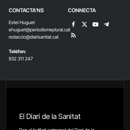
CONTACTA'NS
CONNECTA
Estel Huguet
Facebook
X
YouTube
Telegram
ehuguet
@periodismeplural.cat
(Twitter)
redaccio@diarisanitat.cat
RSS
Telèfon:
932 311 247