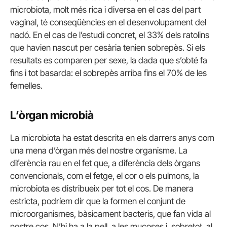
microbiota, molt més rica i diversa en el cas del part
vaginal, té conseqüències en el desenvolupament del
nadó. En el cas de l’estudi concret, el 33% dels ratolins
que havien nascut per cesària tenien sobrepès. Si els
resultats es comparen per sexe, la dada que s’obté fa
fins i tot basarda: el sobrepès arriba fins el 70% de les
femelles.
L’òrgan microbià
La microbiota ha estat descrita en els darrers anys com
una mena d’òrgan més del nostre organisme. La
diferència rau en el fet que, a diferència dels òrgans
convencionals, com el fetge, el cor o els pulmons, la
microbiota es distribueix per tot el cos. De manera
estricta, podríem dir que la formen el conjunt de
microorganismes, bàsicament bacteris, que fan vida al
nostre cos. N’hi ha a la pell, a les mucoses i, sobretot, al