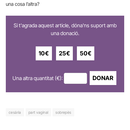
una cosa l’altra?
Si t'agrada aquest article, dóna'ns suport amb
una donació.
10€
25€
50€
DONAR
Una altra quantitat (€):
cesària
part vaginal
sobrepès