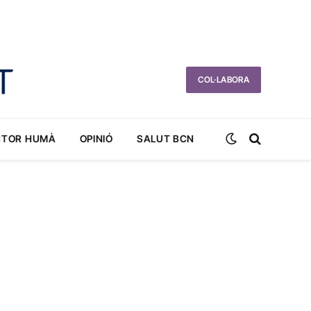
COL·LABORA
CTOR HUMÀ
OPINIÓ
SALUT BCN