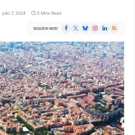
:
julio 7, 2024
5 Mins Read
Facebook
X
Bluesky
Instagram
LinkedIn
RSS
SEGUEIX-NOS!
(Twitter)