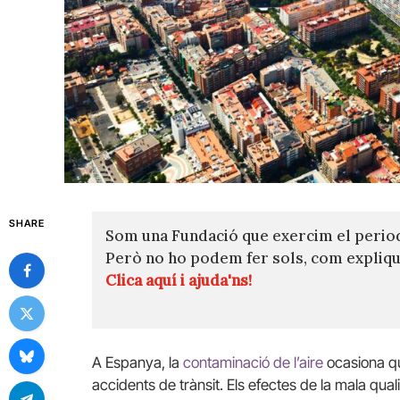
SHARE
Som una Fundació que exercim el perio
Però no ho podem fer sols, com expli
Clica aquí i ajuda'ns!
A Espanya, la
contaminació de l’aire
ocasiona q
accidents de trànsit. Els efectes de la mala quali