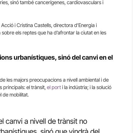
ies, sinó també cancerígenes, cardiovasculars i
ció i Cristina Castells, directora d’Energia i
sobre els reptes que ha d’afrontar la ciutat en les
ons urbanístiques, sinó del canvi en el
na de les majors preocupacions a nivell ambiental i de
 principals: el trànsit,
el port
i la indústria; i la solució
 de mobilitat.
 canvi a nivell de trànsit no
banístiques, sinó que vindrà del