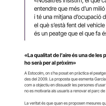
«Nosaltres insistim, el què cal
entendre que més d’un milió 
i té una mitjana d’ocupació d’
el què s’està fent del vehicl
és un peatge que el que fa és
«La qualitat de l’aire és una de les
ho serà per al pròxim»
A Estocolm, on s’ha posat en pràctica el peatge 
des del 2009. La proposta que esmenta García con
com a objectiu en dissuadir les persones d’usar
no es motivaria als usuaris a renovar el parc de 
La veritat és que quan es proposen mesures que i