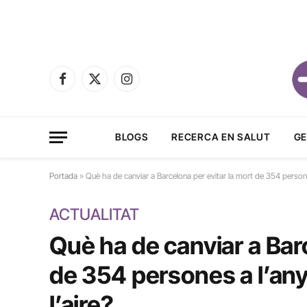
Facebook
X
Instagram
(Twitter)
BLOGS
RECERCA EN SALUT
GE
Portada
»
Què ha de canviar a Barcelona per evitar la mort de 354 persones
ACTUALITAT
Què ha de canviar a Barc
de 354 persones a l’any
l’aire?