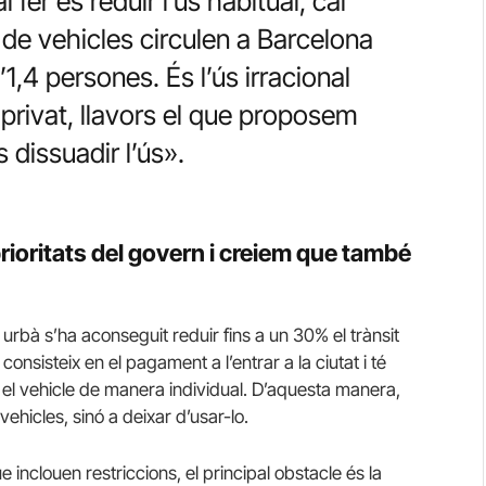
 fer és reduir l’ús habitual, cal
de vehicles circulen a Barcelona
1,4 persones. És l’ús irracional
e privat, llavors el que proposem
 dissuadir l’ús».
 prioritats del govern i creiem que també
urbà s’ha aconseguit reduir fins a un 30% el trànsit
sisteix en el pagament a l’entrar a la ciutat i té
 el vehicle de manera individual. D’aquesta manera,
vehicles, sinó a deixar d’usar-lo.
nclouen restriccions, el principal obstacle és la