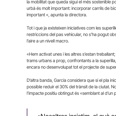
la mobilitat que queda sigui el més sostenible po
urbà és molt important: incorporar carrils de bicic
important «, apunta la directora.
Tot i que ja existeixen iniciatives com les super
restriccions del pas vehicular, no s’ha pogut obse
l’aire a un nivell macro.
«Hem activat unes i les altres s’estan treballant;
trams urbans a prop, confrontants a la superill
encara no desenvolupat tot el projecte de superil
D’altra banda, García considera que si el pla ini
possible reduir el 30% del trànsit de la ciutat. 
l’impacte positiu obtingut és «semblant al d’un 