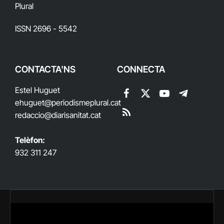
Plural
ISSN 2696 - 5542
CONTACTA'NS
CONNECTA
Estel Huguet
Facebook
X
YouTube
Telegram
ehuguet
@periodismeplural.cat
(Twitter)
redaccio@diarisanitat.cat
RSS
Telèfon:
932 311 247