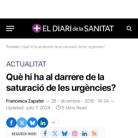
Portada
»
Què hi ha al darrere de la saturació de les urgències?
ACTUALITAT
Què hi ha al darrere de la
saturació de les urgències?
Francesca Zapater
28 - diciembre - 2016 · 14:34
Updated:
julio 7, 2024
5 Mins Read
Facebook
X
Bluesky
Instagram
LinkedIn
RSS
SEGUEIX-NOS!