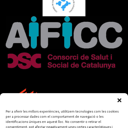
Per a oferir les millors experiències, utilitzem tecnologies com les cookies
per a processar dades com el comportament de navegació o les
identificacions úniques en aquest lloc. No consentir o retirar el
consentiment, pot afectar negativament unes certes característiques i