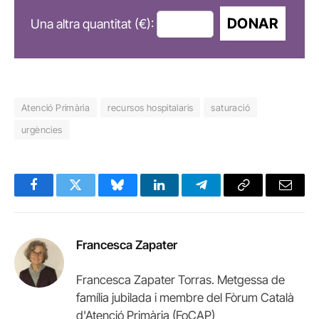
DONAR
Una altra quantitat (€):
Atenció Primària
recursos hospitalaris
saturació
urgències
Facebook
Twitter
Bluesky
LinkedIn
Telegram
Copy
Email
Link
Francesca Zapater
Francesca Zapater Torras. Metgessa de
família jubilada i membre del Fòrum Català
d'Atenció Primària (FoCAP)