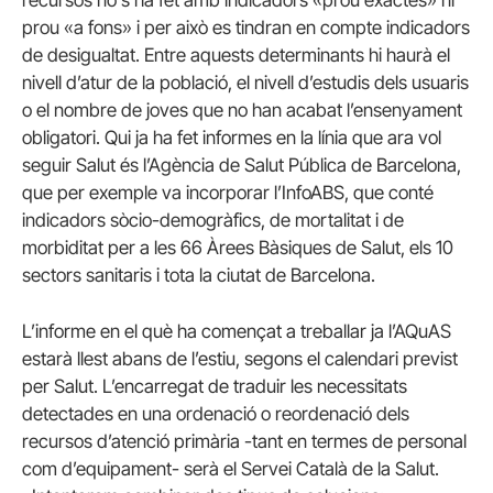
prou «a fons» i per això es tindran en compte indicadors
de desigualtat. Entre aquests determinants hi haurà el
nivell d’atur de la població, el nivell d’estudis dels usuaris
o el nombre de joves que no han acabat l’ensenyament
obligatori. Qui ja ha fet informes en la línia que ara vol
seguir Salut és l’Agència de Salut Pública de Barcelona,
que per exemple va incorporar l’InfoABS, que conté
indicadors sòcio-demogràfics, de mortalitat i de
morbiditat per a les 66 Àrees Bàsiques de Salut, els 10
sectors sanitaris i tota la ciutat de Barcelona.
L’informe en el què ha començat a treballar ja l’AQuAS
estarà llest abans de l’estiu, segons el calendari previst
per Salut. L’encarregat de traduir les necessitats
detectades en una ordenació o reordenació dels
recursos d’atenció primària -tant en termes de personal
com d’equipament- serà el Servei Català de la Salut.