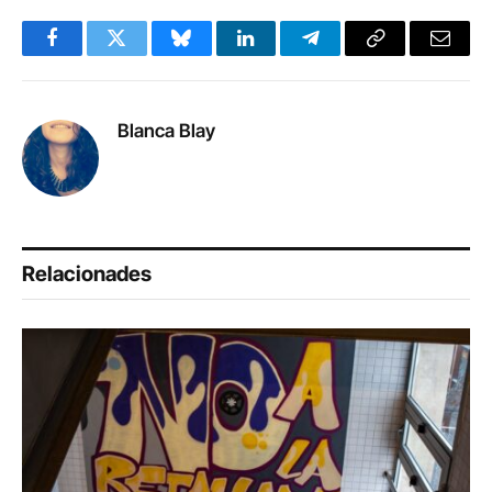
Facebook
Twitter
Bluesky
LinkedIn
Telegram
Copy
Email
Link
Blanca Blay
Relacionades