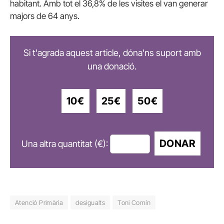
habitant. Amb tot el 36,8% de les visites el van generar
majors de 64 anys.
Si t'agrada aquest article, dóna'ns suport amb
una donació.
10€
25€
50€
DONAR
Una altra quantitat (€):
Atenció Primària
desigualts
Toni Comín