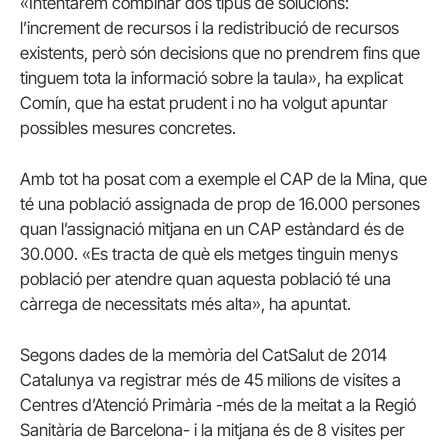
«Intentarem combinar dos tipus de solucions:
l’increment de recursos i la redistribució de recursos
existents, però són decisions que no prendrem fins que
tinguem tota la informació sobre la taula», ha explicat
Comín, que ha estat prudent i no ha volgut apuntar
possibles mesures concretes.
Amb tot ha posat com a exemple el CAP de la Mina, que
té una població assignada de prop de 16.000 persones
quan l’assignació mitjana en un CAP estàndard és de
30.000. «Es tracta de què els metges tinguin menys
població per atendre quan aquesta població té una
càrrega de necessitats més alta», ha apuntat.
Segons dades de la memòria del CatSalut de 2014
Catalunya va registrar més de 45 milions de visites a
Centres d’Atenció Primària -més de la meitat a la Regió
Sanitària de Barcelona- i la mitjana és de 8 visites per