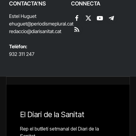
CONTACTA'NS
CONNECTA
Estel Huguet
Facebook
X
YouTube
Telegram
ehuguet
@periodismeplural.cat
(Twitter)
redaccio@diarisanitat.cat
RSS
Telèfon:
932 311 247