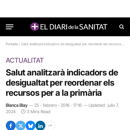
Portada
»
Salut analitzarà indicadors de desigualtat per reordenar els recursos per a la primària
ACTUALITAT
Salut analitzarà indicadors de
desigualtat per reordenar els
recursos per a la primària
Blanca Blay
25 - febrero - 2016 · 17:16
Updated:
julio 7,
2024
3 Mins Read