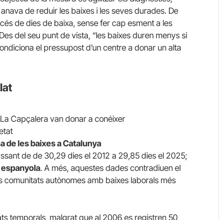
e anava de reduir les baixes i les seves durades. De
xcés de dies de baixa, sense fer cap esment a les
. Des del seu punt de vista, “les baixes duren menys si
ondiciona el pressupost d’un centre a donar un alta
lat
 La Capçalera van donar a conéixer
etat
na de les baixes a Catalunya
assant de de 30,29 dies el 2012 a 29,85 dies el 2025;
a espanyola
. A més, aquestes dades contradiuen el
es comunitats autònomes amb baixes laborals més
ats temporals, malgrat que al 2006 es registren 50