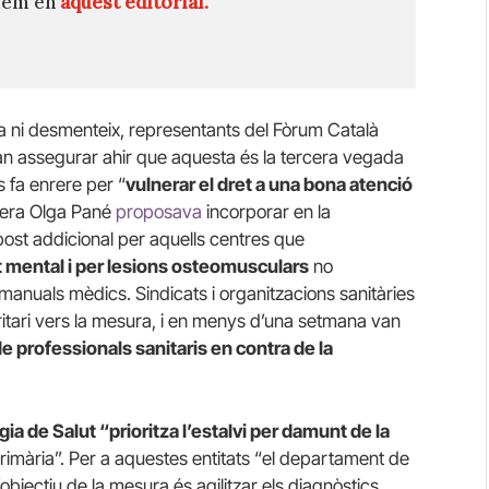
quem en
aquest editorial.
a ni desmenteix, representants del Fòrum Català
n assegurar ahir que aquesta és la tercera vegada
 fa enrere per “
vulnerar el dret a una bona atenció
idera Olga Pané
proposava
incorporar en la
ost addicional per aquells centres que
t mental i per lesions osteomusculars
no
 manuals mèdics. Sindicats i organitzacions sanitàries
tari vers la mesura, i en menys d’una setmana van
 professionals sanitaris en contra de la
gia de Salut “prioritza l’estalvi per damunt de la
 primària”. Per a aquestes entitats “el departament de
bjectiu de la mesura és agilitzar els diagnòstics,