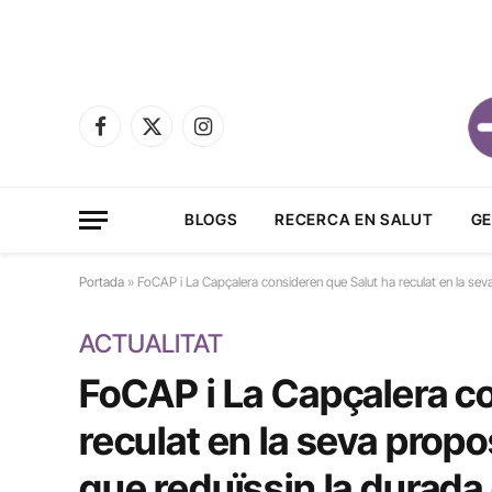
Facebook
X
Instagram
(Twitter)
BLOGS
RECERCA EN SALUT
GE
Portada
»
FoCAP i La Capçalera consideren que Salut ha reculat en la seva
ACTUALITAT
FoCAP i La Capçalera c
reculat en la seva propo
que reduïssin la durada 