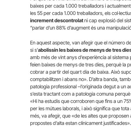
baixes per cada 1.000 treballadors i actualment 
les 55 per cada 1.000 treballadors, els col·lecti
increment descontrolat
ni cap explosió del si
“parlar d’un 88% d’augment és una manipulació
En aquest aspecte, van afegir que el número de
si s’
abolissin les baixes de menys de tres die
amb més de vint anys d’experiència al sistema 
feien baixes de menys de tres dies, perquè la 
cobrar a partir del quart dia de baixa. Això sup
comptabilitzen i abans no». D’altra banda, tamb
patologia professional –l’originada degut a un a
s’esta tractant com a patologia comuna perqu
«Hi ha estudis que corroboren que fins a un 75%
per les mútues laborals, i això significa que tot
més, va afegir, que «de les altes que proposen
propostes d’alta estan clínicament justificades»