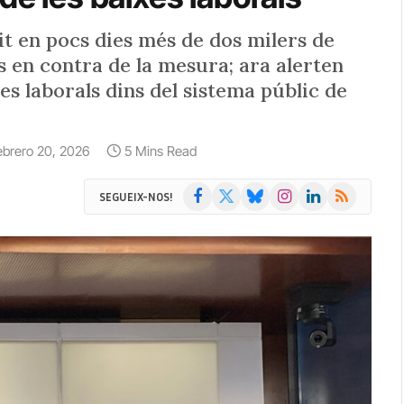
lit en pocs dies més de dos milers de
s en contra de la mesura; ara alerten
es laborals dins del sistema públic de
ebrero 20, 2026
5 Mins Read
Facebook
X
Bluesky
Instagram
LinkedIn
RSS
SEGUEIX-NOS!
(Twitter)