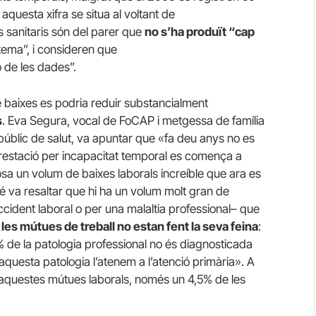
aquesta xifra se situa al voltant de
us sanitaris són del parer que
no s’ha produït “cap
stema”, i consideren que
 de les dades”.
 baixes es podria reduir substancialment
s
. Eva Segura, vocal de FoCAP i metgessa de família
públic de salut, va apuntar que «fa deu anys no es
prestació per incapacitat temporal es comença a
osa un volum de baixes laborals increíble que ara es
é va resaltar que hi ha un volum molt gran de
ccident laboral o per una malaltia professional– que
è
les mútues de treball no estan fent la seva feina
:
 de la patologia professional no és diagnosticada
a aquesta patologia l’atenem a l’atenció primària». A
 aquestes mútues laborals, només un 4,5% de les
.