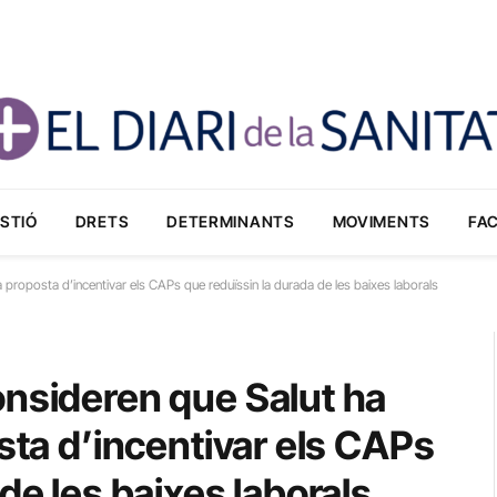
STIÓ
DRETS
DETERMINANTS
MOVIMENTS
FA
 proposta d’incentivar els CAPs que reduïssin la durada de les baixes laborals
onsideren que Salut ha
sta d’incentivar els CAPs
de les baixes laborals