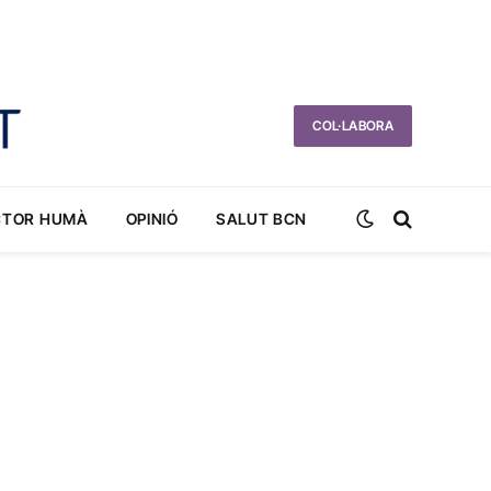
COL·LABORA
CTOR HUMÀ
OPINIÓ
SALUT BCN