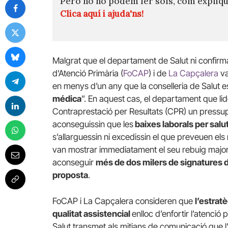
Però no ho podem fer sols, com expli
Clica aquí i ajuda'ns!
Malgrat que el departament de Salut ni confirm
d’Atenció Primària (
FoCAP
) i de
La Capçalera
va
en menys d’un any que la conselleria de Salut es
médica
”. En aquest cas, el departament que l
Contraprestació per Resultats (CPR) un pressup
aconseguissin que les
baixes laborals per salu
s’allarguessin ni excedissin el que preveuen els
van mostrar immediatament el seu rebuig majori
aconseguir
més de dos milers de signatures de
proposta
.
FoCAP i La Capçalera consideren que
l’estratè
qualitat assistencial
enlloc d’enfortir l’atenció
Salut transmet als mitjans de comunicació que l’o