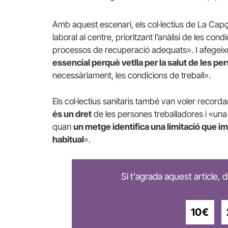
Amb aquest escenari, els col·lectius de La Capç
laboral al centre, prioritzant l’anàlisi de les cond
processos de recuperació adequats». I afegei
essencial perquè vetlla per la salut de les p
necessàriament, les condicions de treball».
Els col·lectius sanitaris també van voler recor
és un dret
de les persones treballadores i «una
quan
un metge identifica una limitació que i
habitual
«.
Si t'agrada aquest article,
10€