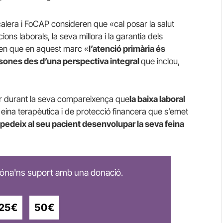
alera i FoCAP consideren que «cal posar la salut
icions laborals, la seva millora i la garantia dels
xen que en aquest marc «
l’atenció primària és
ersones des d’una perspectiva integral
que inclou,
dar durant la seva compareixença que
la baixa laboral
 eina terapèutica i de protecció financera que s’emet
mpedeix al seu pacient desenvolupar la seva feina
 dóna'ns suport amb una donació.
25€
50€