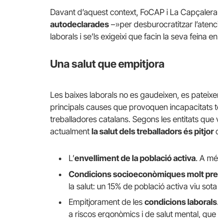
Davant d’aquest context, FoCAP i La Capçaler
autodeclarades
–»per desburocratitzar l’atenci
laborals i se’ls exigeixi que facin la seva feina
Una salut que empitjora
Les baixes laborals no es gaudeixen, es pateixe
principals causes que provoquen incapacitats te
treballadores catalans. Segons les entitats que 
actualment
la salut dels treballadors és pitjor
d
L’
envelliment de la població activa
. A mé
Condicions socioeconòmiques molt pre
la salut: un 15% de població activa viu sota 
Empitjorament de les
condicions laborals
a riscos ergonòmics i de salut mental, que