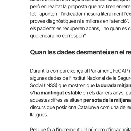
però en realitat la proposta que ara tiren enrer
fet –apunten– l’indicador mesura literalment l’e
proves diagnòstiques ni a millores en l’atenció”
els pacients es recuperen abans, i no quan es c
que encara no correspon”.
Quan les dades desmenteixen el re
Durant la compareixença al Parlament, FoCAP i
algunes dades de l’Institut Nacional de la Segur
Social (INSS) que mostren que
la durada mitja
s’ha mantingut estable
en els darrers anys, p
aquestes xifres se situen
per sota de la mitjan
discurs que posiciona Catalunya com una de l
llargues.
Pel que fa a l’increment del número d’incapacit