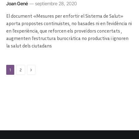
Joan Gené
septiembre 28, 2020
El document «Mesures per enfortir el Sistema de Salut»
aporta propostes continuistes, no basades ni en l’evidència ni
en l’experiència, que reforcen els proveïdors concertats ,
augmenten l’estructura burocràtica no productiva i ignoren
la salut dels ciutadans
Next
1
2