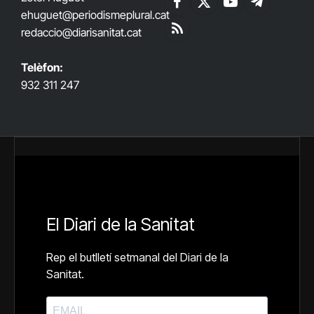
Facebook
X
YouTube
Telegram
ehuguet
@periodismeplural.cat
(Twitter)
redaccio@diarisanitat.cat
RSS
Telèfon:
932 311 247