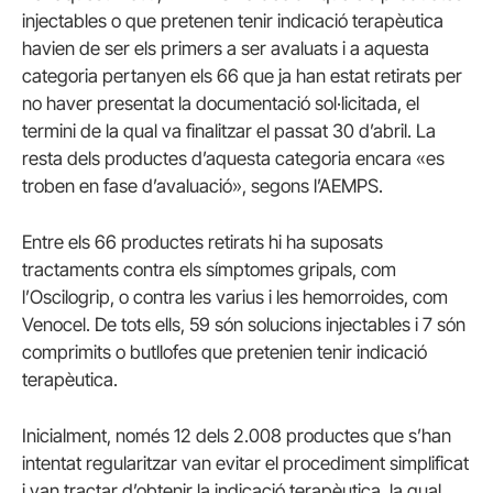
injectables o que pretenen tenir indicació terapèutica
havien de ser els primers a ser avaluats i a aquesta
categoria pertanyen els 66 que ja han estat retirats per
no haver presentat la documentació sol·licitada, el
termini de la qual va finalitzar el passat 30 d’abril. La
resta dels productes d’aquesta categoria encara «es
troben en fase d’avaluació», segons l’AEMPS.
Entre els 66 productes retirats hi ha suposats
tractaments contra els símptomes gripals, com
l’Oscilogrip, o contra les varius i les hemorroides, com
Venocel. De tots ells, 59 són solucions injectables i 7 són
comprimits o butllofes que pretenien tenir indicació
terapèutica.
Inicialment, només 12 dels 2.008 productes que s’han
intentat regularitzar van evitar el procediment simplificat
i van tractar d’obtenir la indicació terapèutica, la qual