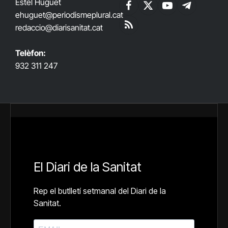
Estel Huguet
Facebook
X
YouTube
Telegram
ehuguet
@periodismeplural.cat
(Twitter)
redaccio@diarisanitat.cat
RSS
Telèfon:
932 311 247