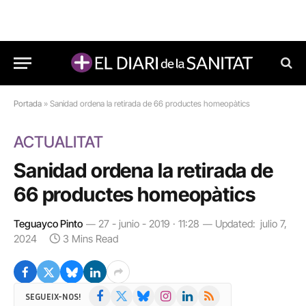
Portada
»
Sanidad ordena la retirada de 66 productes homeopàtics
ACTUALITAT
Sanidad ordena la retirada de
66 productes homeopàtics
Teguayco Pinto
27 - junio - 2019 · 11:28
Updated:
julio 7,
2024
3 Mins Read
Facebook
X
Bluesky
Instagram
LinkedIn
RSS
SEGUEIX-NOS!