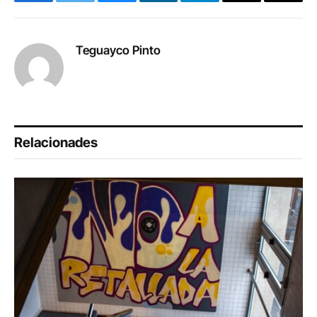
Facebook
Twitter
Bluesky
LinkedIn
Telegram
Copy
Email
Link
Teguayco Pinto
Relacionades